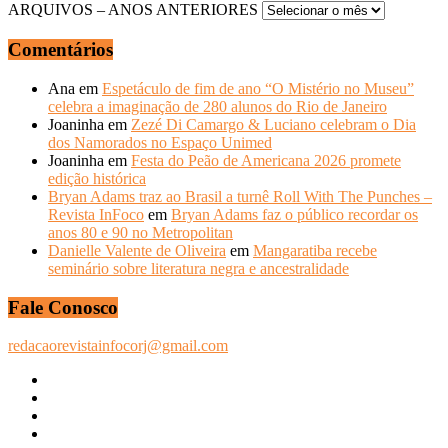
ARQUIVOS – ANOS ANTERIORES
Comentários
Ana
em
Espetáculo de fim de ano “O Mistério no Museu”
celebra a imaginação de 280 alunos do Rio de Janeiro
Joaninha
em
Zezé Di Camargo & Luciano celebram o Dia
dos Namorados no Espaço Unimed
Joaninha
em
Festa do Peão de Americana 2026 promete
edição histórica
Bryan Adams traz ao Brasil a turnê Roll With The Punches –
Revista InFoco
em
Bryan Adams faz o público recordar os
anos 80 e 90 no Metropolitan
Danielle Valente de Oliveira
em
Mangaratiba recebe
seminário sobre literatura negra e ancestralidade
Fale Conosco
redacaorevistainfocorj@gmail.com