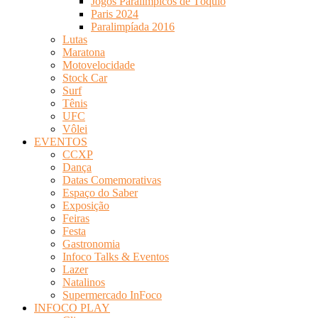
Jogos Paralímpicos de Tóquio
Paris 2024
Paralimpíada 2016
Lutas
Maratona
Motovelocidade
Stock Car
Surf
Tênis
UFC
Vôlei
EVENTOS
CCXP
Dança
Datas Comemorativas
Espaço do Saber
Exposição
Feiras
Festa
Gastronomia
Infoco Talks & Eventos
Lazer
Natalinos
Supermercado InFoco
INFOCO PLAY