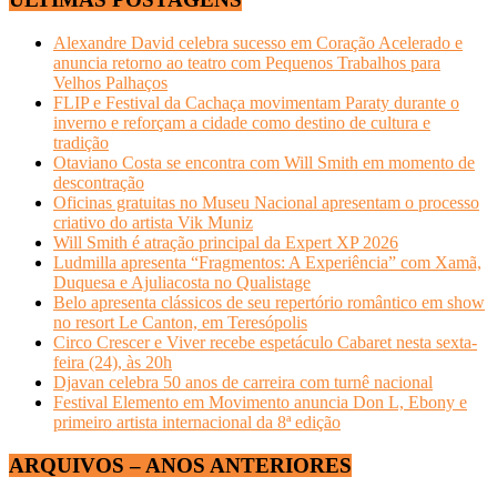
Alexandre David celebra sucesso em Coração Acelerado e
anuncia retorno ao teatro com Pequenos Trabalhos para
Velhos Palhaços
FLIP e Festival da Cachaça movimentam Paraty durante o
inverno e reforçam a cidade como destino de cultura e
tradição
Otaviano Costa se encontra com Will Smith em momento de
descontração
Oficinas gratuitas no Museu Nacional apresentam o processo
criativo do artista Vik Muniz
Will Smith é atração principal da Expert XP 2026
Ludmilla apresenta “Fragmentos: A Experiência” com Xamã,
Duquesa e Ajuliacosta no Qualistage
Belo apresenta clássicos de seu repertório romântico em show
no resort Le Canton, em Teresópolis
Circo Crescer e Viver recebe espetáculo Cabaret nesta sexta-
feira (24), às 20h
Djavan celebra 50 anos de carreira com turnê nacional
Festival Elemento em Movimento anuncia Don L, Ebony e
primeiro artista internacional da 8ª edição
ARQUIVOS – ANOS ANTERIORES