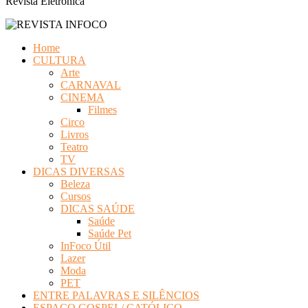
Revista Eletrônica
Home
CULTURA
Arte
CARNAVAL
CINEMA
Filmes
Circo
Livros
Teatro
TV
DICAS DIVERSAS
Beleza
Cursos
DICAS SAÚDE
Saúde
Saúde Pet
InFoco Útil
Lazer
Moda
PET
ENTRE PALAVRAS E SILÊNCIOS
ESPAÇO GOSPEL/ CATÓLICO