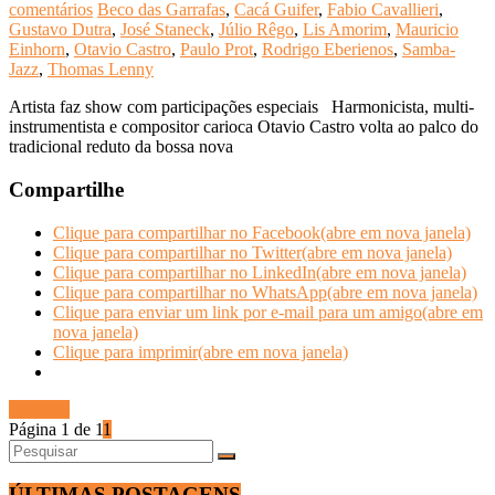
comentários
Beco das Garrafas
,
Cacá Guifer
,
Fabio Cavallieri
,
Gustavo Dutra
,
José Staneck
,
Júlio Rêgo
,
Lis Amorim
,
Mauricio
Einhorn
,
Otavio Castro
,
Paulo Prot
,
Rodrigo Eberienos
,
Samba-
Jazz
,
Thomas Lenny
Artista faz show com participações especiais Harmonicista, multi-
instrumentista e compositor carioca Otavio Castro volta ao palco do
tradicional reduto da bossa nova
Compartilhe
Clique para compartilhar no Facebook(abre em nova janela)
Clique para compartilhar no Twitter(abre em nova janela)
Clique para compartilhar no LinkedIn(abre em nova janela)
Clique para compartilhar no WhatsApp(abre em nova janela)
Clique para enviar um link por e-mail para um amigo(abre em
nova janela)
Clique para imprimir(abre em nova janela)
Ler mais
Página 1 de 1
1
ÚLTIMAS POSTAGENS