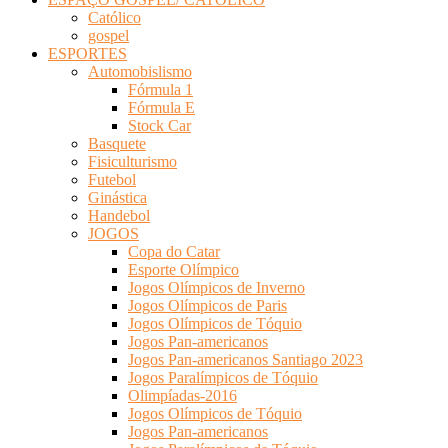
Católico
gospel
ESPORTES
Automobislismo
Fórmula 1
Fórmula E
Stock Car
Basquete
Fisiculturismo
Futebol
Ginástica
Handebol
JOGOS
Copa do Catar
Esporte Olímpico
Jogos Olímpicos de Inverno
Jogos Olímpicos de Paris
Jogos Olímpicos de Tóquio
Jogos Pan-americanos
Jogos Pan-americanos Santiago 2023
Jogos Paralímpicos de Tóquio
Olimpíadas-2016
Jogos Olímpicos de Tóquio
Jogos Pan-americanos