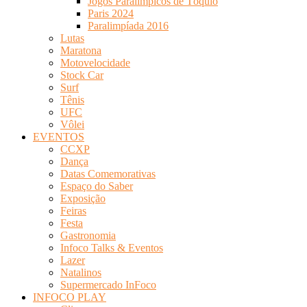
Jogos Paralímpicos de Tóquio
Paris 2024
Paralimpíada 2016
Lutas
Maratona
Motovelocidade
Stock Car
Surf
Tênis
UFC
Vôlei
EVENTOS
CCXP
Dança
Datas Comemorativas
Espaço do Saber
Exposição
Feiras
Festa
Gastronomia
Infoco Talks & Eventos
Lazer
Natalinos
Supermercado InFoco
INFOCO PLAY