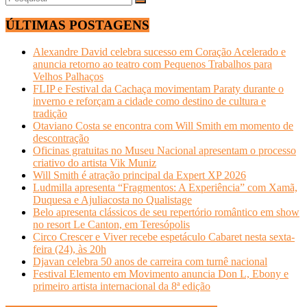
ÚLTIMAS POSTAGENS
Alexandre David celebra sucesso em Coração Acelerado e
anuncia retorno ao teatro com Pequenos Trabalhos para
Velhos Palhaços
FLIP e Festival da Cachaça movimentam Paraty durante o
inverno e reforçam a cidade como destino de cultura e
tradição
Otaviano Costa se encontra com Will Smith em momento de
descontração
Oficinas gratuitas no Museu Nacional apresentam o processo
criativo do artista Vik Muniz
Will Smith é atração principal da Expert XP 2026
Ludmilla apresenta “Fragmentos: A Experiência” com Xamã,
Duquesa e Ajuliacosta no Qualistage
Belo apresenta clássicos de seu repertório romântico em show
no resort Le Canton, em Teresópolis
Circo Crescer e Viver recebe espetáculo Cabaret nesta sexta-
feira (24), às 20h
Djavan celebra 50 anos de carreira com turnê nacional
Festival Elemento em Movimento anuncia Don L, Ebony e
primeiro artista internacional da 8ª edição