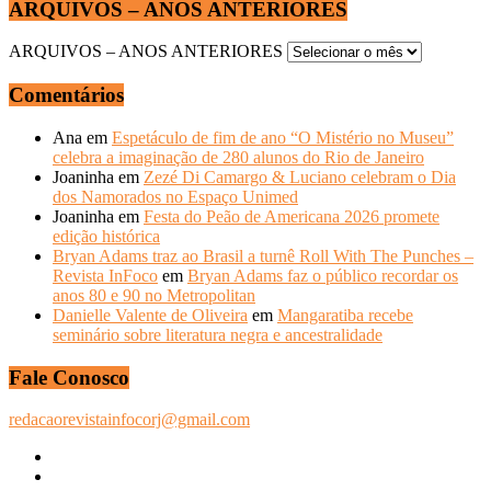
ARQUIVOS – ANOS ANTERIORES
ARQUIVOS – ANOS ANTERIORES
Comentários
Ana
em
Espetáculo de fim de ano “O Mistério no Museu”
celebra a imaginação de 280 alunos do Rio de Janeiro
Joaninha
em
Zezé Di Camargo & Luciano celebram o Dia
dos Namorados no Espaço Unimed
Joaninha
em
Festa do Peão de Americana 2026 promete
edição histórica
Bryan Adams traz ao Brasil a turnê Roll With The Punches –
Revista InFoco
em
Bryan Adams faz o público recordar os
anos 80 e 90 no Metropolitan
Danielle Valente de Oliveira
em
Mangaratiba recebe
seminário sobre literatura negra e ancestralidade
Fale Conosco
redacaorevistainfocorj@gmail.com