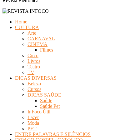
Revista Eletrônica
Home
CULTURA
Arte
CARNAVAL
CINEMA
Filmes
Circo
Livros
Teatro
TV
DICAS DIVERSAS
Beleza
Cursos
DICAS SAÚDE
Saúde
Saúde Pet
InFoco Útil
Lazer
Moda
PET
ENTRE PALAVRAS E SILÊNCIOS
ESPAÇO GOSPEL/ CATÓLICO