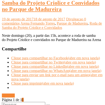
Samba do Projeto Criolice e Convidados
no Parque de Madureira
19 de agosto de 2017
18 de agosto de 2017
Divulgacao
0
comentários
Arena Fernando Torres
,
Parque de Madureira
,
Roda de
Samba do Projeto Criolice e Convidados
Neste domingo (20), a partir das 15h, acontece a roda de samba
do Projeto Criolice e convidados no Parque de Madureira na Arena
Compartilhe
Clique para compartilhar no Facebook(abre em nova janela)
Clique para compartilhar no Twitter(abre em nova janela)
Clique para compartilhar no LinkedIn(abre em nova janela)
Clique para compartilhar no WhatsApp(abre em nova janela)
Clique para enviar um link por e-mail para um amigo(abre em
nova janela)
Clique para imprimir(abre em nova janela)
Ler mais
Página 1 de 1
1