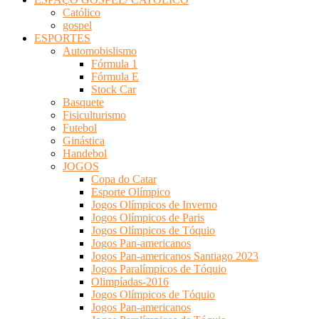
Católico
gospel
ESPORTES
Automobislismo
Fórmula 1
Fórmula E
Stock Car
Basquete
Fisiculturismo
Futebol
Ginástica
Handebol
JOGOS
Copa do Catar
Esporte Olímpico
Jogos Olímpicos de Inverno
Jogos Olímpicos de Paris
Jogos Olímpicos de Tóquio
Jogos Pan-americanos
Jogos Pan-americanos Santiago 2023
Jogos Paralímpicos de Tóquio
Olimpíadas-2016
Jogos Olímpicos de Tóquio
Jogos Pan-americanos