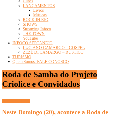
Clipes
LANÇAMENTOS
Livros
Músicas
ROCK IN RIO
SHOWS
Streaming Infoco
THE TOWN
YouTube
INFOCO SERTANEJO
LUCIANO CAMARGO – GOSPEL
ZEZÉ DI CAMARGO – RÚSTICO
TURISMO
Quem Somos- FALE CONOSCO
Roda de Samba do Projeto
Criolice e Convidados
INFOCO PLAY
Neste Domingo (20), acontece a Roda de