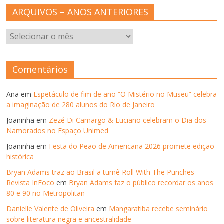
ARQUIVOS – ANOS ANTERIORES
ARQUIVOS
–
ANOS
ANTERIORES
Comentários
Ana
em
Espetáculo de fim de ano “O Mistério no Museu” celebra
a imaginação de 280 alunos do Rio de Janeiro
Joaninha
em
Zezé Di Camargo & Luciano celebram o Dia dos
Namorados no Espaço Unimed
Joaninha
em
Festa do Peão de Americana 2026 promete edição
histórica
Bryan Adams traz ao Brasil a turnê Roll With The Punches –
Revista InFoco
em
Bryan Adams faz o público recordar os anos
80 e 90 no Metropolitan
Danielle Valente de Oliveira
em
Mangaratiba recebe seminário
sobre literatura negra e ancestralidade