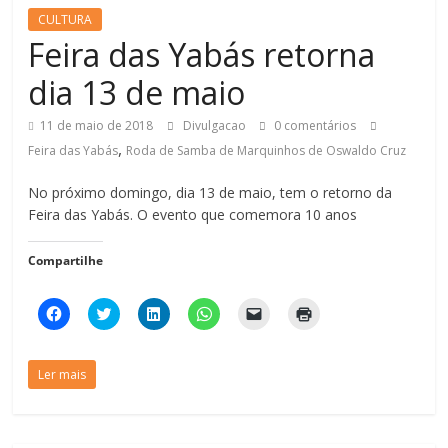
CULTURA
Feira das Yabás retorna
dia 13 de maio
11 de maio de 2018
Divulgacao
0 comentários
,
Feira das Yabás
Roda de Samba de Marquinhos de Oswaldo Cruz
No próximo domingo, dia 13 de maio, tem o retorno da
Feira das Yabás. O evento que comemora 10 anos
Compartilhe
C
C
C
C
C
C
l
l
l
l
l
l
i
i
i
i
i
i
q
q
q
q
q
q
u
u
u
u
u
u
Ler mais
e
e
e
e
e
e
p
p
p
p
p
p
a
a
a
a
a
a
r
r
r
r
r
r
a
a
a
a
a
a
c
c
c
c
e
i