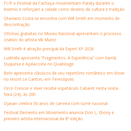
k
(
n
p
p
n
FLIP e Festival da Cachaça movimentam Paraty durante o
(
a
(
(
a
e
inverno e reforçam a cidade como destino de cultura e tradição
a
b
a
a
r
l
b
r
b
b
a
a
r
e
r
r
u
)
Otaviano Costa se encontra com Will Smith em momento de
e
e
e
e
m
descontração
e
m
e
e
a
m
n
m
m
m
n
o
n
n
i
Oficinas gratuitas no Museu Nacional apresentam o processo
o
v
o
o
g
criativo do artista Vik Muniz
v
a
v
v
o
a
j
a
a
(
j
a
j
j
a
Will Smith é atração principal da Expert XP 2026
a
n
a
a
b
n
e
n
n
r
Ludmilla apresenta “Fragmentos: A Experiência” com Xamã,
e
l
e
e
e
l
a
l
l
e
Duquesa e Ajuliacosta no Qualistage
a
)
a
a
m
)
)
)
n
Belo apresenta clássicos de seu repertório romântico em show
o
v
no resort Le Canton, em Teresópolis
a
j
Circo Crescer e Viver recebe espetáculo Cabaret nesta sexta-
a
n
feira (24), às 20h
e
l
Djavan celebra 50 anos de carreira com turnê nacional
a
)
Festival Elemento em Movimento anuncia Don L, Ebony e
primeiro artista internacional da 8ª edição