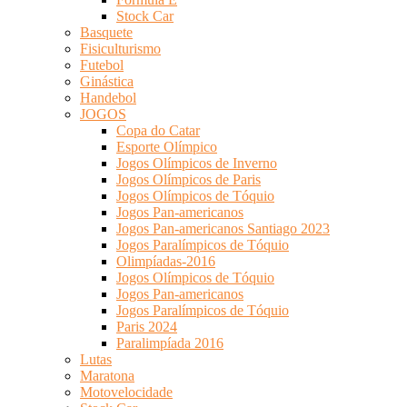
Stock Car
Basquete
Fisiculturismo
Futebol
Ginástica
Handebol
JOGOS
Copa do Catar
Esporte Olímpico
Jogos Olímpicos de Inverno
Jogos Olímpicos de Paris
Jogos Olímpicos de Tóquio
Jogos Pan-americanos
Jogos Pan-americanos Santiago 2023
Jogos Paralímpicos de Tóquio
Olimpíadas-2016
Jogos Olímpicos de Tóquio
Jogos Pan-americanos
Jogos Paralímpicos de Tóquio
Paris 2024
Paralimpíada 2016
Lutas
Maratona
Motovelocidade