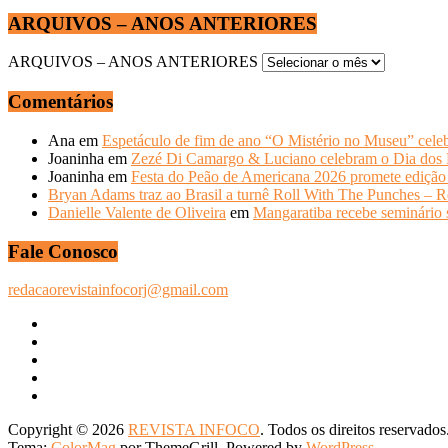
ARQUIVOS – ANOS ANTERIORES
ARQUIVOS – ANOS ANTERIORES
Comentários
Ana
em
Espetáculo de fim de ano “O Mistério no Museu” celeb
Joaninha
em
Zezé Di Camargo & Luciano celebram o Dia do
Joaninha
em
Festa do Peão de Americana 2026 promete edição 
Bryan Adams traz ao Brasil a turnê Roll With The Punches – R
Danielle Valente de Oliveira
em
Mangaratiba recebe seminário s
Fale Conosco
redacaorevistainfocorj@gmail.com
Copyright © 2026
REVISTA INFOCO
. Todos os direitos reservados
Tema:
ColorMag
por ThemeGrill. Powered by
WordPress
.