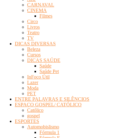
CARNAVAL
CINEMA
Filmes
Circo
Livros
Teatro
TV
DICAS DIVERSAS
Beleza
Cursos
DICAS SAÚDE
Saúde
Saúde Pet
InFoco Útil
Lazer
Moda
PET
ENTRE PALAVRAS E SILÊNCIOS
ESPAÇO GOSPEL/ CATÓLICO
Católico
gospel
ESPORTES
Automobislismo
Fórmula 1
Fórmula E