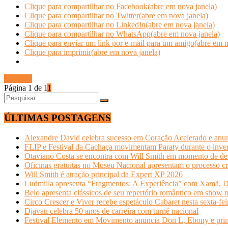
Clique para compartilhar no Facebook(abre em nova janela)
Clique para compartilhar no Twitter(abre em nova janela)
Clique para compartilhar no LinkedIn(abre em nova janela)
Clique para compartilhar no WhatsApp(abre em nova janela)
Clique para enviar um link por e-mail para um amigo(abre em n
Clique para imprimir(abre em nova janela)
Ler mais
Página 1 de 1
1
ÚLTIMAS POSTAGENS
Alexandre David celebra sucesso em Coração Acelerado e anun
FLIP e Festival da Cachaça movimentam Paraty durante o invern
Otaviano Costa se encontra com Will Smith em momento de de
Oficinas gratuitas no Museu Nacional apresentam o processo cr
Will Smith é atração principal da Expert XP 2026
Ludmilla apresenta “Fragmentos: A Experiência” com Xamã, Du
Belo apresenta clássicos de seu repertório romântico em show 
Circo Crescer e Viver recebe espetáculo Cabaret nesta sexta-fei
Djavan celebra 50 anos de carreira com turnê nacional
Festival Elemento em Movimento anuncia Don L, Ebony e primeir