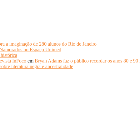
ra a imaginação de 280 alunos do Rio de Janeiro
s Namorados no Espaço Unimed
histórica
evista InFoco
em
Bryan Adams faz o público recordar os anos 80 e 90 
obre literatura negra e ancestralidade
.