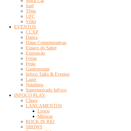
Stock Car
Surf
Tênis
UFC
Vôlei
EVENTOS
CCXP
Dança
Datas Comemorativas
Espaço do Saber
Exposição
Feiras
Festa
Gastronomia
Infoco Talks & Eventos
Lazer
Natalinos
Supermercado InFoco
INFOCO PLAY
Clipes
LANÇAMENTOS
Livros
Músicas
ROCK IN RIO
SHOWS