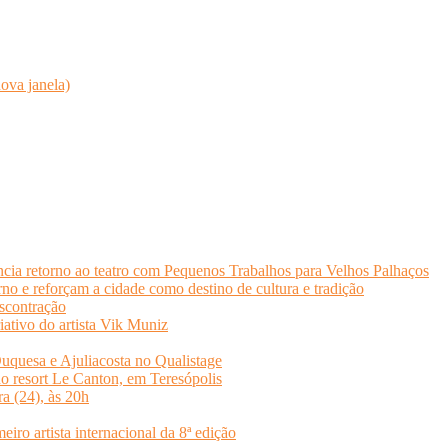
ova janela)
cia retorno ao teatro com Pequenos Trabalhos para Velhos Palhaços
o e reforçam a cidade como destino de cultura e tradição
scontração
iativo do artista Vik Muniz
quesa e Ajuliacosta no Qualistage
no resort Le Canton, em Teresópolis
ra (24), às 20h
o artista internacional da 8ª edição