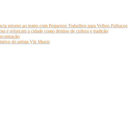
cia retorno ao teatro com Pequenos Trabalhos para Velhos Palhaços
o e reforçam a cidade como destino de cultura e tradição
scontração
iativo do artista Vik Muniz