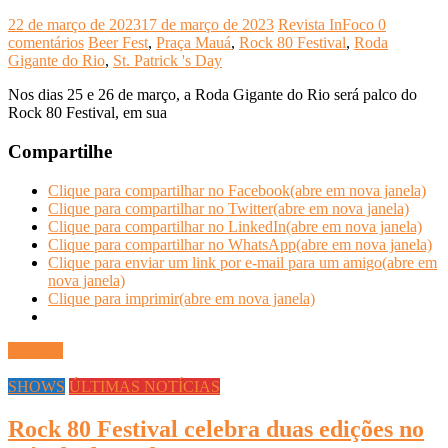
22 de março de 2023
17 de março de 2023
Revista InFoco
0
comentários
Beer Fest
,
Praça Mauá
,
Rock 80 Festival
,
Roda
Gigante do Rio
,
St. Patrick 's Day
Nos dias 25 e 26 de março, a Roda Gigante do Rio será palco do
Rock 80 Festival, em sua
Compartilhe
Clique para compartilhar no Facebook(abre em nova janela)
Clique para compartilhar no Twitter(abre em nova janela)
Clique para compartilhar no LinkedIn(abre em nova janela)
Clique para compartilhar no WhatsApp(abre em nova janela)
Clique para enviar um link por e-mail para um amigo(abre em
nova janela)
Clique para imprimir(abre em nova janela)
Ler mais
SHOWS
ÚLTIMAS NOTÍCIAS
Rock 80 Festival celebra duas edições no