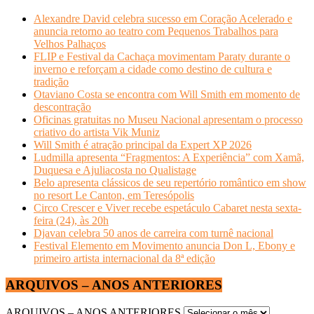
Alexandre David celebra sucesso em Coração Acelerado e
anuncia retorno ao teatro com Pequenos Trabalhos para
Velhos Palhaços
FLIP e Festival da Cachaça movimentam Paraty durante o
inverno e reforçam a cidade como destino de cultura e
tradição
Otaviano Costa se encontra com Will Smith em momento de
descontração
Oficinas gratuitas no Museu Nacional apresentam o processo
criativo do artista Vik Muniz
Will Smith é atração principal da Expert XP 2026
Ludmilla apresenta “Fragmentos: A Experiência” com Xamã,
Duquesa e Ajuliacosta no Qualistage
Belo apresenta clássicos de seu repertório romântico em show
no resort Le Canton, em Teresópolis
Circo Crescer e Viver recebe espetáculo Cabaret nesta sexta-
feira (24), às 20h
Djavan celebra 50 anos de carreira com turnê nacional
Festival Elemento em Movimento anuncia Don L, Ebony e
primeiro artista internacional da 8ª edição
ARQUIVOS – ANOS ANTERIORES
ARQUIVOS – ANOS ANTERIORES