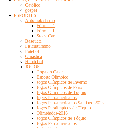
Católico
gospel
ESPORTES
Automobislismo
Fórmula 1
Fórmula E
Stock Car
Basquete
Fisiculturismo
Futebol
Ginástica
Handebol
JOGOS
Copa do Catar
Esporte Olímpico
Jogos Olímpicos de Inverno
Jogos Olímpicos de Paris
Jogos Olímpicos de Tóquio
Jogos Pan-americanos
Jogos Pan-americanos Santiago 2023
Jogos Paralímpicos de Tóquio
Olimpíadas-2016
Jogos Olímpicos de Tóquio
Jogos Pan-americanos