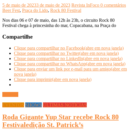
5 de maio de 2023
3 de maio de 2023
Revista InFoco
0 comentários
Beer Fest
,
Praça do Lido
,
Rock 80 Festival
Nos dias 06 e 07 de maio, das 12h às 23h, o circuito Rock 80
Festival chega à princesinha do mar, Copacabana, na Praça do
Compartilhe
Clique para compartilhar no Facebook(abre em nova janela)
Clique para compartilhar no Twitter(abre em nova janela)
Clique para compartilhar no LinkedIn(abre em nova janela)
Clique para compartilhar no WhatsApp(abre em nova janela)
Clique para enviar um link por e-mail para um amigo(abre em
nova janela)
Clique para imprimir(abre em nova janela)
Ler mais
EVENTOS
SHOWS
ÚLTIMAS NOTÍCIAS
Roda Gigante Yup Star recebe Rock 80
Festivaledição St. Patrick’s