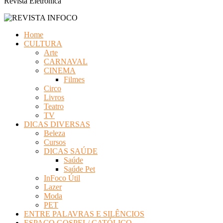
Revista Eletrônica
Home
CULTURA
Arte
CARNAVAL
CINEMA
Filmes
Circo
Livros
Teatro
TV
DICAS DIVERSAS
Beleza
Cursos
DICAS SAÚDE
Saúde
Saúde Pet
InFoco Útil
Lazer
Moda
PET
ENTRE PALAVRAS E SILÊNCIOS
ESPAÇO GOSPEL/ CATÓLICO