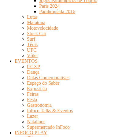
Jogos Paralímpicos de Tóquio
Paris 2024
Paralimpíada 2016
Lutas
Maratona
Motovelocidade
Stock Car
Surf
Tênis
UFC
Vôlei
EVENTOS
CCXP
Dança
Datas Comemorativas
Espaço do Saber
Exposição
Feiras
Festa
Gastronomia
Infoco Talks & Eventos
Lazer
Natalinos
Supermercado InFoco
INFOCO PLAY