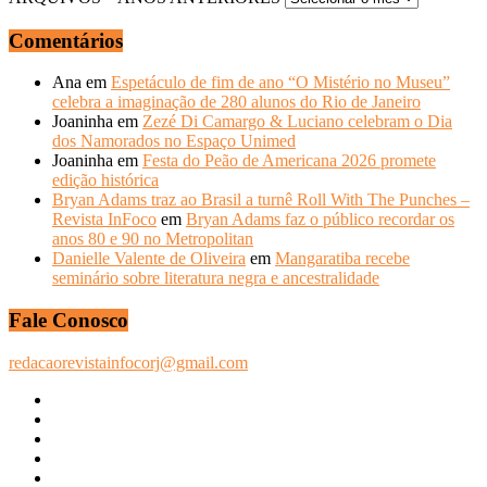
Comentários
Ana
em
Espetáculo de fim de ano “O Mistério no Museu”
celebra a imaginação de 280 alunos do Rio de Janeiro
Joaninha
em
Zezé Di Camargo & Luciano celebram o Dia
dos Namorados no Espaço Unimed
Joaninha
em
Festa do Peão de Americana 2026 promete
edição histórica
Bryan Adams traz ao Brasil a turnê Roll With The Punches –
Revista InFoco
em
Bryan Adams faz o público recordar os
anos 80 e 90 no Metropolitan
Danielle Valente de Oliveira
em
Mangaratiba recebe
seminário sobre literatura negra e ancestralidade
Fale Conosco
redacaorevistainfocorj@gmail.com