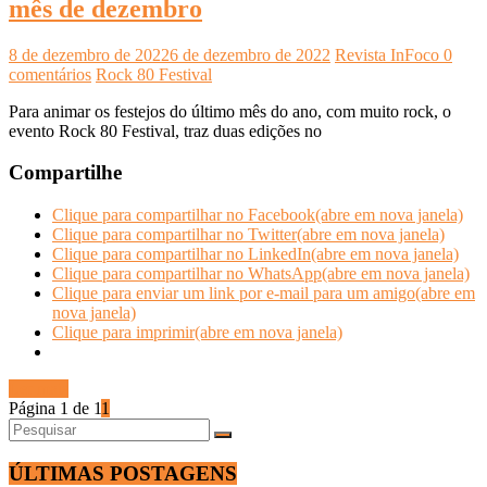
mês de dezembro
8 de dezembro de 2022
6 de dezembro de 2022
Revista InFoco
0
comentários
Rock 80 Festival
Para animar os festejos do último mês do ano, com muito rock, o
evento Rock 80 Festival, traz duas edições no
Compartilhe
Clique para compartilhar no Facebook(abre em nova janela)
Clique para compartilhar no Twitter(abre em nova janela)
Clique para compartilhar no LinkedIn(abre em nova janela)
Clique para compartilhar no WhatsApp(abre em nova janela)
Clique para enviar um link por e-mail para um amigo(abre em
nova janela)
Clique para imprimir(abre em nova janela)
Ler mais
Página 1 de 1
1
ÚLTIMAS POSTAGENS