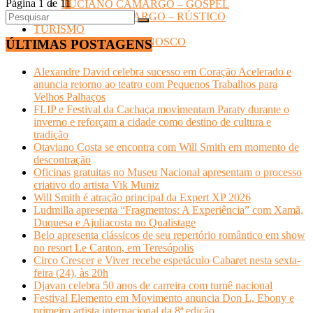
Página 1 de 1
1
LUCIANO CAMARGO – GOSPEL
ZEZÉ DI CAMARGO – RÚSTICO
TURISMO
Quem Somos- FALE CONOSCO
ÚLTIMAS POSTAGENS
Alexandre David celebra sucesso em Coração Acelerado e
anuncia retorno ao teatro com Pequenos Trabalhos para
Velhos Palhaços
FLIP e Festival da Cachaça movimentam Paraty durante o
inverno e reforçam a cidade como destino de cultura e
tradição
Otaviano Costa se encontra com Will Smith em momento de
descontração
Oficinas gratuitas no Museu Nacional apresentam o processo
criativo do artista Vik Muniz
Will Smith é atração principal da Expert XP 2026
Ludmilla apresenta “Fragmentos: A Experiência” com Xamã,
Duquesa e Ajuliacosta no Qualistage
Belo apresenta clássicos de seu repertório romântico em show
no resort Le Canton, em Teresópolis
Circo Crescer e Viver recebe espetáculo Cabaret nesta sexta-
feira (24), às 20h
Djavan celebra 50 anos de carreira com turnê nacional
Festival Elemento em Movimento anuncia Don L, Ebony e
primeiro artista internacional da 8ª edição