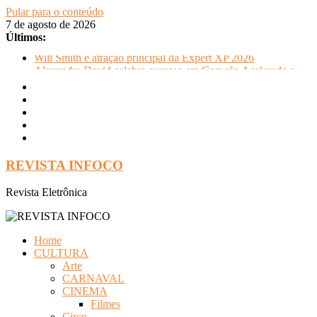
Pular para o conteúdo
7 de agosto de 2026
Últimos:
Will Smith é atração principal da Expert XP 2026
Alexandre David celebra sucesso em Coração Acelerado e
anuncia retorno ao teatro com Pequenos Trabalhos para
Velhos Palhaços
FLIP e Festival da Cachaça movimentam Paraty durante o
inverno e reforçam a cidade como destino de cultura e
tradição
Otaviano Costa se encontra com Will Smith em momento de
descontração
REVISTA INFOCO
Oficinas gratuitas no Museu Nacional apresentam o processo
criativo do artista Vik Muniz
Revista Eletrônica
Home
CULTURA
Arte
CARNAVAL
CINEMA
Filmes
Circo