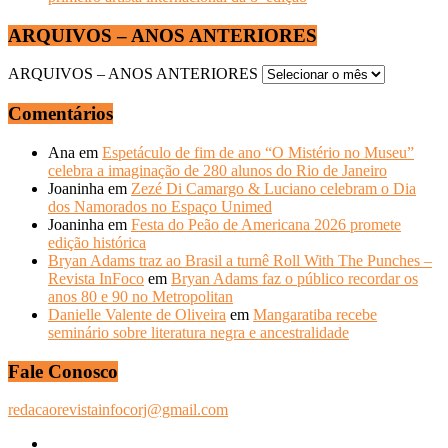
ARQUIVOS – ANOS ANTERIORES
ARQUIVOS – ANOS ANTERIORES
Comentários
Ana
em
Espetáculo de fim de ano “O Mistério no Museu”
celebra a imaginação de 280 alunos do Rio de Janeiro
Joaninha
em
Zezé Di Camargo & Luciano celebram o Dia
dos Namorados no Espaço Unimed
Joaninha
em
Festa do Peão de Americana 2026 promete
edição histórica
Bryan Adams traz ao Brasil a turnê Roll With The Punches –
Revista InFoco
em
Bryan Adams faz o público recordar os
anos 80 e 90 no Metropolitan
Danielle Valente de Oliveira
em
Mangaratiba recebe
seminário sobre literatura negra e ancestralidade
Fale Conosco
redacaorevistainfocorj@gmail.com