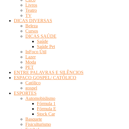
Livros
Teatro
TV
DICAS DIVERSAS
Beleza
Cursos
DICAS SAÚDE
Saúde
Saúde Pet
InFoco Útil
Lazer
Moda
PET
ENTRE PALAVRAS E SILÊNCIOS
ESPAÇO GOSPEL/ CATÓLICO
Católico
gospel
ESPORTES
Automobislismo
Fórmula 1
Fórmula E
Stock Car
Basquete
Fisiculturismo