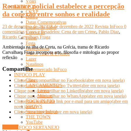
Vôlei
Romance policial estabelece a percepção
EVENTOS
CCXP
da conexão entre sonhos e realidade
Dança
Datas Comemorativas
23 de dezembro de 2022
18 de dezembro de 2022
Revista InFoco
0
Espaço do Saber
comentários
Cores e Pesadelos: Cena de um Crime
,
Pablo Diaz
,
Exposição
Ricardo Carvalhaes Fraga
Feiras
Festa
Ambientada na ilha de Creta, na Grécia, trama de Ricardo
Gastronomia
Carvalhaes Fraga incorpora arte, filosofia e mitologia ao propor
Infoco Talks & Eventos
reflexão
Lazer
Natalinos
Compartilhe
Supermercado InFoco
INFOCO PLAY
Clipes
Clique para compartilhar no Facebook(abre em nova janela)
LANÇAMENTOS
Clique para compartilhar no Twitter(abre em nova janela)
Livros
Clique para compartilhar no LinkedIn(abre em nova janela)
Músicas
Clique para compartilhar no WhatsApp(abre em nova janela)
ROCK IN RIO
Clique para enviar um link por e-mail para um amigo(abre em
SHOWS
nova janela)
Streaming Infoco
Clique para imprimir(abre em nova janela)
THE TOWN
YouTube
Ler mais
INFOCO SERTANEJO