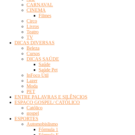
CARNAVAL
CINEMA
Filmes
Circo
Livros
Teatro
TV
DICAS DIVERSAS
Beleza
Cursos
DICAS SAÚDE
Saúde
Saúde Pet
InFoco Útil
Lazer
Moda
PET
ENTRE PALAVRAS E SILÊNCIOS
ESPAÇO GOSPEL/ CATÓLICO
Católico
gospel
ESPORTES
Automobislismo
Fórmula 1
Fórmula E