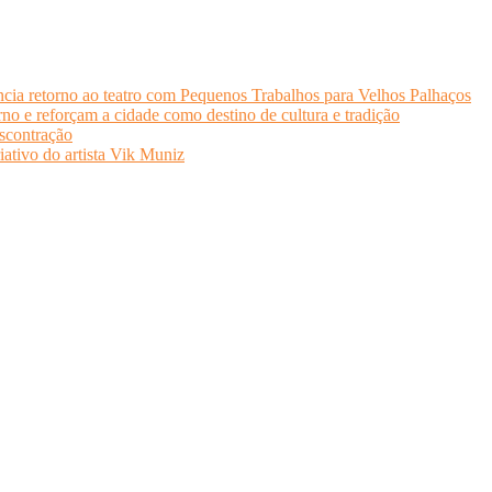
cia retorno ao teatro com Pequenos Trabalhos para Velhos Palhaços
o e reforçam a cidade como destino de cultura e tradição
scontração
iativo do artista Vik Muniz