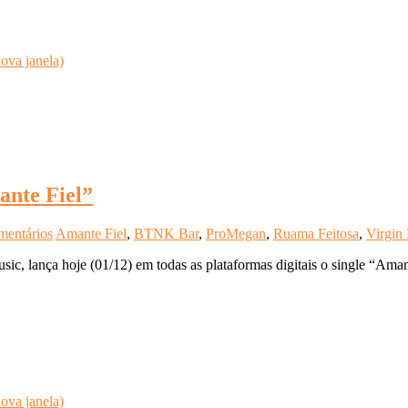
ova janela)
ante Fiel”
mentários
Amante Fiel
,
BTNK Bar
,
ProMegan
,
Ruama Feitosa
,
Virgin
sic, lança hoje (01/12) em todas as plataformas digitais o single “Ama
ova janela)