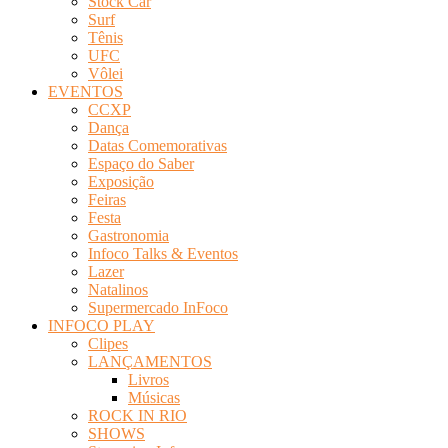
Stock Car
Surf
Tênis
UFC
Vôlei
EVENTOS
CCXP
Dança
Datas Comemorativas
Espaço do Saber
Exposição
Feiras
Festa
Gastronomia
Infoco Talks & Eventos
Lazer
Natalinos
Supermercado InFoco
INFOCO PLAY
Clipes
LANÇAMENTOS
Livros
Músicas
ROCK IN RIO
SHOWS