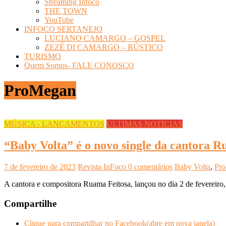
Streaming Infoco
THE TOWN
YouTube
INFOCO SERTANEJO
LUCIANO CAMARGO – GOSPEL
ZEZÉ DI CAMARGO – RÚSTICO
TURISMO
Quem Somos- FALE CONOSCO
ProMegan
MÚSICA - LANÇAMENTOS
ÚLTIMAS NOTÍCIAS
“Baby Volta” é o novo single da cantora R
7 de fevereiro de 2023
Revista InFoco
0 comentários
Baby Volta
,
Pr
A cantora e compositora Ruama Feitosa, lançou no dia 2 de fevereiro,
Compartilhe
Clique para compartilhar no Facebook(abre em nova janela)