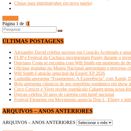
Clique para imprimir(abre em nova janela)
Ler mais
Página 1 de 1
1
ÚLTIMAS POSTAGENS
Alexandre David celebra sucesso em Coração Acelerado e anun
FLIP e Festival da Cachaça movimentam Paraty durante o invern
Otaviano Costa se encontra com Will Smith em momento de de
Oficinas gratuitas no Museu Nacional apresentam o processo cr
Will Smith é atração principal da Expert XP 2026
Ludmilla apresenta “Fragmentos: A Experiência” com Xamã, Du
Belo apresenta clássicos de seu repertório romântico em show 
Circo Crescer e Viver recebe espetáculo Cabaret nesta sexta-fei
Djavan celebra 50 anos de carreira com turnê nacional
Festival Elemento em Movimento anuncia Don L, Ebony e primeir
ARQUIVOS – ANOS ANTERIORES
ARQUIVOS – ANOS ANTERIORES