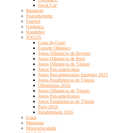
Stock Car
Basquete
Fisiculturismo
Futebol
Ginástica
Handebol
JOGOS
Copa do Catar
Esporte Olímpico
Jogos Olímpicos de Inverno
Jogos Olímpicos de Paris
Jogos Olímpicos de Tóquio
Jogos Pan-americanos
Jogos Pan-americanos Santiago 2023
Jogos Paralímpicos de Tóquio
Olimpíadas-2016
Jogos Olímpicos de Tóquio
Jogos Pan-americanos
Jogos Paralímpicos de Tóquio
Paris 2024
Paralimpíada 2016
Lutas
Maratona
Motovelocidade