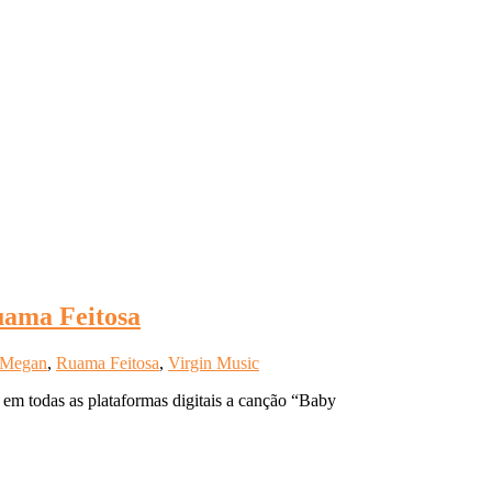
uama Feitosa
oMegan
,
Ruama Feitosa
,
Virgin Music
 em todas as plataformas digitais a canção “Baby