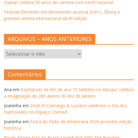
Djavan celebra 50 anos de carreira com turnê nacional
a
)
Festival Elemento em Movimento anuncia Don L, Ebony e
primeiro artista internacional da 8ª edição
ARQUIVOS – ANOS ANTERIORES
ARQUIVOS
–
ANOS
ANTERIORES
Comentários
Ana
em
Espetáculo de fim de ano “O Mistério no Museu” celebra
a imaginação de 280 alunos do Rio de Janeiro
Joaninha
em
Zezé Di Camargo & Luciano celebram o Dia dos
Namorados no Espaço Unimed
Joaninha
em
Festa do Peão de Americana 2026 promete edição
histórica
Bryan Adams traz ao Brasil a turnê Roll With The Punches –