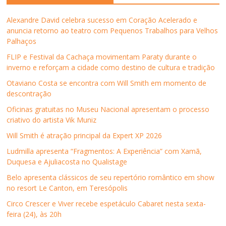
o
o
o
o
o
e
F
T
L
W
r
m
a
w
i
h
e
n
Alexandre David celebra sucesso em Coração Acelerado e
c
i
n
a
-
o
e
t
k
t
m
v
anuncia retorno ao teatro com Pequenos Trabalhos para Velhos
b
t
e
s
a
a
Palhaços
o
e
d
A
i
j
o
r
I
p
l
a
k
(
n
p
p
n
FLIP e Festival da Cachaça movimentam Paraty durante o
(
a
(
(
a
e
inverno e reforçam a cidade como destino de cultura e tradição
a
b
a
a
r
l
b
r
b
b
a
a
r
e
r
r
u
)
Otaviano Costa se encontra com Will Smith em momento de
e
e
e
e
m
descontração
e
m
e
e
a
m
n
m
m
m
n
o
n
n
i
Oficinas gratuitas no Museu Nacional apresentam o processo
o
v
o
o
g
criativo do artista Vik Muniz
v
a
v
v
o
a
j
a
a
(
j
a
j
j
a
Will Smith é atração principal da Expert XP 2026
a
n
a
a
b
n
e
n
n
r
Ludmilla apresenta “Fragmentos: A Experiência” com Xamã,
e
l
e
e
e
l
a
l
l
e
Duquesa e Ajuliacosta no Qualistage
a
)
a
a
m
)
)
)
n
Belo apresenta clássicos de seu repertório romântico em show
o
v
no resort Le Canton, em Teresópolis
a
j
Circo Crescer e Viver recebe espetáculo Cabaret nesta sexta-
a
n
feira (24), às 20h
e
l