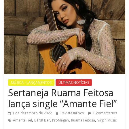
MÚSICA - LANÇAMENTOS
ÚLTIMAS NOTÍCIAS
Sertaneja Ruama Feitosa
lança single “Amante Fiel”
1 de dezembro de 2022
Revista InFoco
0 comentários
,
,
,
,
Amante Fiel
BTNK Bar
ProMegan
Ruama Feitosa
Virgin Music