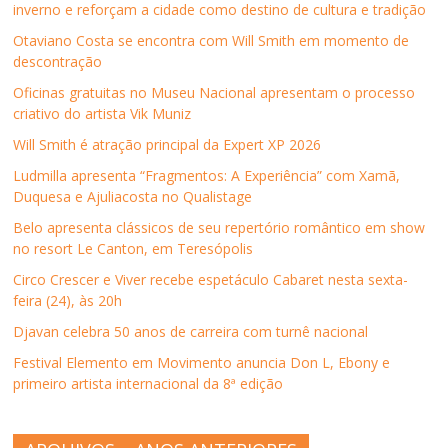
inverno e reforçam a cidade como destino de cultura e tradição
a
b
a
a
r
l
b
r
b
b
a
a
r
e
r
r
u
)
Otaviano Costa se encontra com Will Smith em momento de
e
e
e
e
m
descontração
e
m
e
e
a
m
n
m
m
m
n
o
n
n
i
Oficinas gratuitas no Museu Nacional apresentam o processo
o
v
o
o
g
criativo do artista Vik Muniz
v
a
v
v
o
a
j
a
a
(
j
a
j
j
a
Will Smith é atração principal da Expert XP 2026
a
n
a
a
b
n
e
n
n
r
Ludmilla apresenta “Fragmentos: A Experiência” com Xamã,
e
l
e
e
e
l
a
l
l
e
Duquesa e Ajuliacosta no Qualistage
a
)
a
a
m
)
)
)
n
Belo apresenta clássicos de seu repertório romântico em show
o
v
no resort Le Canton, em Teresópolis
a
j
Circo Crescer e Viver recebe espetáculo Cabaret nesta sexta-
a
n
feira (24), às 20h
e
l
Djavan celebra 50 anos de carreira com turnê nacional
a
)
Festival Elemento em Movimento anuncia Don L, Ebony e
primeiro artista internacional da 8ª edição