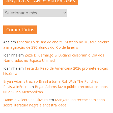
ARQUIVOS – ANOS ANTERIORES
ARQUIVOS
–
ANOS
ANTERIORES
Comentários
Ana
em
Espetáculo de fim de ano “O Mistério no Museu” celebra
a imaginação de 280 alunos do Rio de Janeiro
Joaninha
em
Zezé Di Camargo & Luciano celebram o Dia dos
Namorados no Espaço Unimed
Joaninha
em
Festa do Peão de Americana 2026 promete edição
histórica
Bryan Adams traz ao Brasil a turnê Roll With The Punches –
Revista InFoco
em
Bryan Adams faz o público recordar os anos
80 e 90 no Metropolitan
Danielle Valente de Oliveira
em
Mangaratiba recebe seminário
sobre literatura negra e ancestralidade