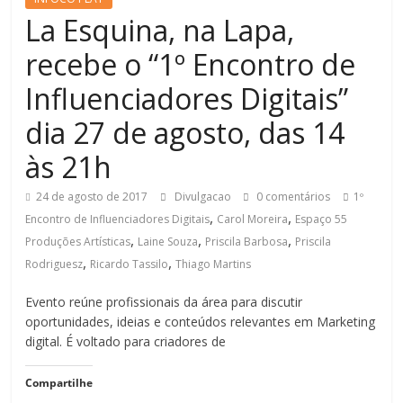
La Esquina, na Lapa,
recebe o “1º Encontro de
Influenciadores Digitais”
dia 27 de agosto, das 14
às 21h
24 de agosto de 2017
Divulgacao
0 comentários
1º
,
,
Encontro de Influenciadores Digitais
Carol Moreira
Espaço 55
,
,
,
Produções Artísticas
Laine Souza
Priscila Barbosa
Priscila
,
,
Rodriguesz
Ricardo Tassilo
Thiago Martins
Evento reúne profissionais da área para discutir
oportunidades, ideias e conteúdos relevantes em Marketing
digital. É voltado para criadores de
Compartilhe