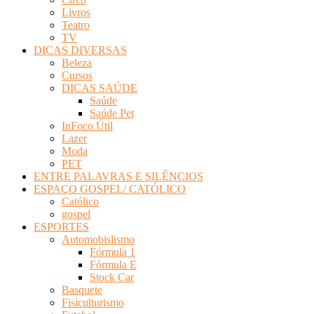
Livros
Teatro
TV
DICAS DIVERSAS
Beleza
Cursos
DICAS SAÚDE
Saúde
Saúde Pet
InFoco Útil
Lazer
Moda
PET
ENTRE PALAVRAS E SILÊNCIOS
ESPAÇO GOSPEL/ CATÓLICO
Católico
gospel
ESPORTES
Automobislismo
Fórmula 1
Fórmula E
Stock Car
Basquete
Fisiculturismo