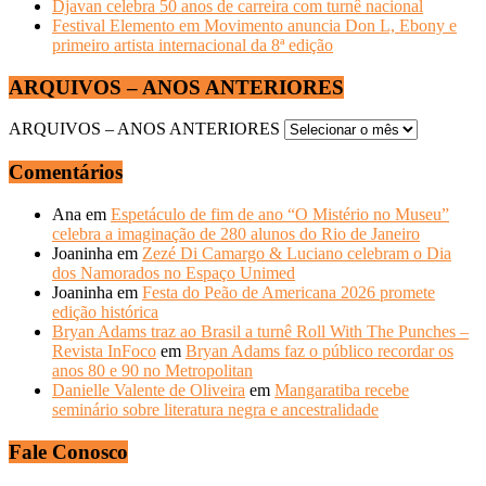
Djavan celebra 50 anos de carreira com turnê nacional
Festival Elemento em Movimento anuncia Don L, Ebony e
primeiro artista internacional da 8ª edição
ARQUIVOS – ANOS ANTERIORES
ARQUIVOS – ANOS ANTERIORES
Comentários
Ana
em
Espetáculo de fim de ano “O Mistério no Museu”
celebra a imaginação de 280 alunos do Rio de Janeiro
Joaninha
em
Zezé Di Camargo & Luciano celebram o Dia
dos Namorados no Espaço Unimed
Joaninha
em
Festa do Peão de Americana 2026 promete
edição histórica
Bryan Adams traz ao Brasil a turnê Roll With The Punches –
Revista InFoco
em
Bryan Adams faz o público recordar os
anos 80 e 90 no Metropolitan
Danielle Valente de Oliveira
em
Mangaratiba recebe
seminário sobre literatura negra e ancestralidade
Fale Conosco