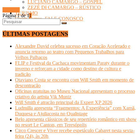
LUCIANO CAMARGO – GOSPEL
ZEZÉ DI CAMARGO – RÚSTICO
Ler mais
TURISMO
Página 1 de 1
1
Quem Somos- FALE CONOSCO
ÚLTIMAS POSTAGENS
Alexandre David celebra sucesso em Coração Acelerado e
anuncia retorno ao teatro com Pequenos Trabalhos para
Velhos Palhaços
FLIP e Festival da Cachaça movimentam Paraty durante o
inverno e reforçam a cidade como destino de cultura e
tradição
Otaviano Costa se encontra com Will Smith em momento de
descontração
Oficinas gratuitas no Museu Nacional apresentam o processo
criativo do artista Vik Muniz
Will Smith é atração principal da Expert XP 2026
Ludmilla apresenta “Fragmentos: A Experiência” com Xamã,
Duquesa e Ajuliacosta no Qualistage
Belo apresenta clássicos de seu repertório romântico em show
no resort Le Canton, em Teresópolis
Circo Crescer e Viver recebe espetáculo Cabaret nesta sexta-
feira (24), às 20h