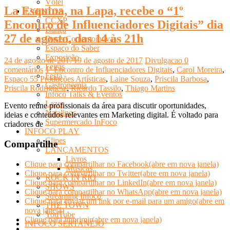
Vôlei
La Esquina, na Lapa, recebe o “1º
EVENTOS
CCXP
Encontro de Influenciadores Digitais” dia
Dança
27 de agosto, das 14 às 21h
Datas Comemorativas
Espaço do Saber
Exposição
24 de agosto de 2017
19 de agosto de 2017
Divulgacao
0
Feiras
comentários
1º Encontro de Influenciadores Digitais
,
Carol Moreira
,
Festa
Espaço 55 Produções Artísticas
,
Laine Souza
,
Priscila Barbosa
,
Gastronomia
Priscila Rodriguesz
,
Ricardo Tassilo
,
Thiago Martins
Infoco Talks & Eventos
Lazer
Evento reúne profissionais da área para discutir oportunidades,
Natalinos
ideias e conteúdos relevantes em Marketing digital. É voltado para
Supermercado InFoco
criadores de
INFOCO PLAY
Clipes
Compartilhe
LANÇAMENTOS
Livros
Clique para compartilhar no Facebook(abre em nova janela)
Músicas
Clique para compartilhar no Twitter(abre em nova janela)
ROCK IN RIO
Clique para compartilhar no LinkedIn(abre em nova janela)
SHOWS
Clique para compartilhar no WhatsApp(abre em nova janela)
Streaming Infoco
Clique para enviar um link por e-mail para um amigo(abre em
THE TOWN
nova janela)
YouTube
Clique para imprimir(abre em nova janela)
INFOCO SERTANEJO