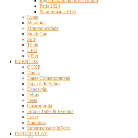
Jogos Paralímpicos de Tóquio
Paris 2024
Paralimpíada 2016
Lutas
Maratona
Motovelocidade
Stock Car
Surf
Tênis
UFC
Vôlei
EVENTOS
CCXP
Dança
Datas Comemorativas
Espaço do Saber
Exposição
Feiras
Festa
Gastronomia
Infoco Talks & Eventos
Lazer
Natalinos
Supermercado InFoco
INFOCO PLAY