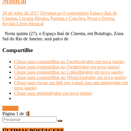
Musical
26 de julho de 2017
Divulgacao
0 comentários
Espaço Itaú de
Cinema
,
Livraria Blooks
,
Poemas e Canções
,
Prosa e Poesia
,
Recital Lítero-Musical
Nesta quinta (27), o Espaço Itaú de Cinema, em Botafogo, Zona
Sul do Rio de Janeiro, será palco de
Compartilhe
Clique para compartilhar no Facebook(abre em nova janela)
Clique para compartilhar no Twitter(abre em nova janela)
Clique para compartilhar no LinkedIn(abre em nova janela)
Clique para compartilhar no WhatsApp(abre em nova janela)
Clique para enviar um link por e-mail para um amigo(abre em
nova janela)
Clique para imprimir(abre em nova janela)
Ler mais
Página 1 de 1
1
ÚLTIMAS POSTAGENS