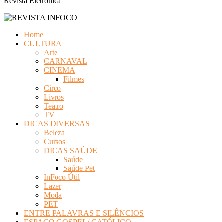
Revista Eletrônica
Home
CULTURA
Arte
CARNAVAL
CINEMA
Filmes
Circo
Livros
Teatro
TV
DICAS DIVERSAS
Beleza
Cursos
DICAS SAÚDE
Saúde
Saúde Pet
InFoco Útil
Lazer
Moda
PET
ENTRE PALAVRAS E SILÊNCIOS
ESPAÇO GOSPEL/ CATÓLICO