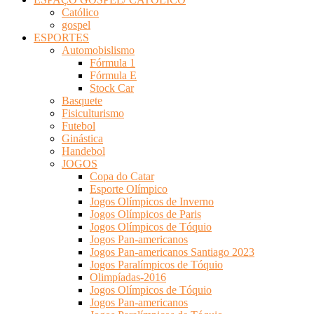
Católico
gospel
ESPORTES
Automobislismo
Fórmula 1
Fórmula E
Stock Car
Basquete
Fisiculturismo
Futebol
Ginástica
Handebol
JOGOS
Copa do Catar
Esporte Olímpico
Jogos Olímpicos de Inverno
Jogos Olímpicos de Paris
Jogos Olímpicos de Tóquio
Jogos Pan-americanos
Jogos Pan-americanos Santiago 2023
Jogos Paralímpicos de Tóquio
Olimpíadas-2016
Jogos Olímpicos de Tóquio
Jogos Pan-americanos