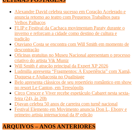
Alexandre David celebra sucesso em Coração Acelerado e
anuncia retorno ao teatro com Pequenos Trabalhos para
Velhos Palhaços
FLIP e Festival da Cachaça movimentam Paraty durante o
inverno e reforçam a cidade como destino de cultura e
tradição
Otaviano Costa se encontra com Will Smith em momento de
descontração
Oficinas gratuitas no Museu Nacional apresentam o processo
criativo do artista Vik Muniz
Will Smith é atração principal da Expert XP 2026
Ludmilla apresenta “Fragmentos: A Experiência” com Xamã,
Duquesa e Ajuliacosta no Qualistage
Belo apresenta clássicos de seu repertório romântico em show
no resort Le Canton, em Teresópolis
Circo Crescer e Viver recebe espetáculo Cabaret nesta sexta-
feira (24), às 20h
Djavan celebra 50 anos de carreira com turnê nacional
Festival Elemento em Movimento anuncia Don L, Ebony e
primeiro artista internacional da 8ª edição
ARQUIVOS – ANOS ANTERIORES