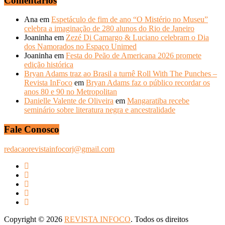
Comentários
ANTERIORES
Ana
em
Espetáculo de fim de ano “O Mistério no Museu”
celebra a imaginação de 280 alunos do Rio de Janeiro
Joaninha
em
Zezé Di Camargo & Luciano celebram o Dia
dos Namorados no Espaço Unimed
Joaninha
em
Festa do Peão de Americana 2026 promete
edição histórica
Bryan Adams traz ao Brasil a turnê Roll With The Punches –
Revista InFoco
em
Bryan Adams faz o público recordar os
anos 80 e 90 no Metropolitan
Danielle Valente de Oliveira
em
Mangaratiba recebe
seminário sobre literatura negra e ancestralidade
Fale Conosco
redacaorevistainfocorj@gmail.com
Copyright © 2026
REVISTA INFOCO
. Todos os direitos