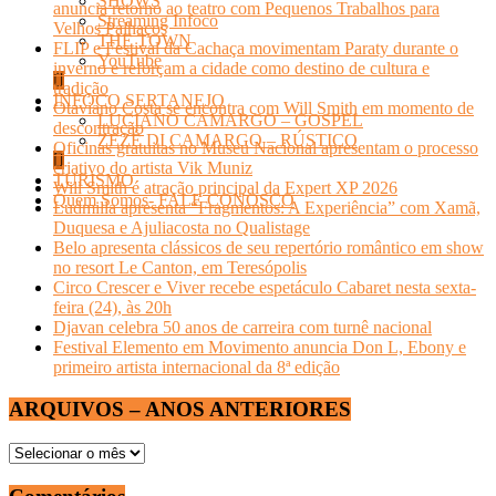
SHOWS
anuncia retorno ao teatro com Pequenos Trabalhos para
Streaming Infoco
Velhos Palhaços
THE TOWN
FLIP e Festival da Cachaça movimentam Paraty durante o
YouTube
inverno e reforçam a cidade como destino de cultura e
tradição
INFOCO SERTANEJO
Otaviano Costa se encontra com Will Smith em momento de
LUCIANO CAMARGO – GOSPEL
descontração
ZEZÉ DI CAMARGO – RÚSTICO
Oficinas gratuitas no Museu Nacional apresentam o processo
criativo do artista Vik Muniz
TURISMO
Will Smith é atração principal da Expert XP 2026
Quem Somos- FALE CONOSCO
Ludmilla apresenta “Fragmentos: A Experiência” com Xamã,
Duquesa e Ajuliacosta no Qualistage
Belo apresenta clássicos de seu repertório romântico em show
no resort Le Canton, em Teresópolis
Circo Crescer e Viver recebe espetáculo Cabaret nesta sexta-
feira (24), às 20h
Djavan celebra 50 anos de carreira com turnê nacional
Festival Elemento em Movimento anuncia Don L, Ebony e
primeiro artista internacional da 8ª edição
ARQUIVOS – ANOS ANTERIORES
ARQUIVOS
–
ANOS