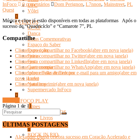
InFoco
0 comentários
Dom Perignon
,
L7nnon
,
Mainstreet
,
PL
UFC
Quest
Vôlei
Música e clipe já estão disponíveis em todas as plataformas Após o
EVENTOS
sucesso de “Quadricíclo” e “Camarote 7”, PL
CCXP
Dança
Compartilhe
Datas Comemorativas
Espaço do Saber
Exposição
Clique para compartilhar no Facebook(abre em nova janela)
Feiras
Clique para compartilhar no Twitter(abre em nova janela)
Festa
Clique para compartilhar no LinkedIn(abre em nova janela)
Gastronomia
Clique para compartilhar no WhatsApp(abre em nova janela)
Infoco Talks & Eventos
Clique para enviar um link por e-mail para um amigo(abre em
Lazer
nova janela)
Natalinos
Clique para imprimir(abre em nova janela)
Supermercado InFoco
Ler mais
INFOCO PLAY
Página 1 de 1
1
Clipes
LANÇAMENTOS
Livros
Músicas
ÚLTIMAS POSTAGENS
ROCK IN RIO
Alexandre David celebra sucesso em Coração Acelerado e