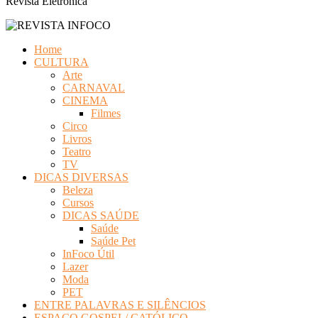
Revista Eletrônica
Home
CULTURA
Arte
CARNAVAL
CINEMA
Filmes
Circo
Livros
Teatro
TV
DICAS DIVERSAS
Beleza
Cursos
DICAS SAÚDE
Saúde
Saúde Pet
InFoco Útil
Lazer
Moda
PET
ENTRE PALAVRAS E SILÊNCIOS
ESPAÇO GOSPEL/ CATÓLICO