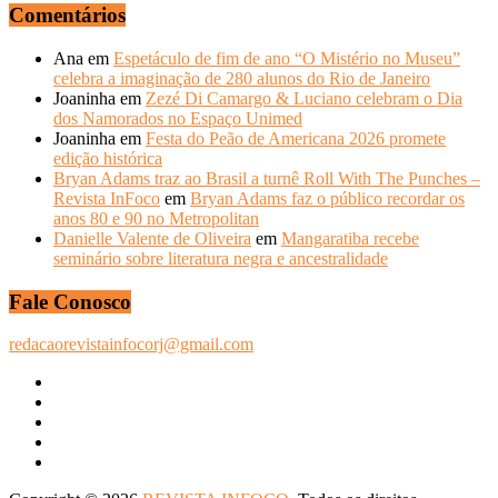
Comentários
Ana
em
Espetáculo de fim de ano “O Mistério no Museu”
celebra a imaginação de 280 alunos do Rio de Janeiro
Joaninha
em
Zezé Di Camargo & Luciano celebram o Dia
dos Namorados no Espaço Unimed
Joaninha
em
Festa do Peão de Americana 2026 promete
edição histórica
Bryan Adams traz ao Brasil a turnê Roll With The Punches –
Revista InFoco
em
Bryan Adams faz o público recordar os
anos 80 e 90 no Metropolitan
Danielle Valente de Oliveira
em
Mangaratiba recebe
seminário sobre literatura negra e ancestralidade
Fale Conosco
redacaorevistainfocorj@gmail.com