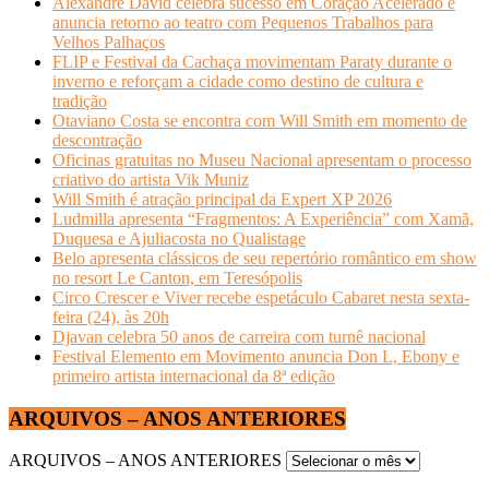
Alexandre David celebra sucesso em Coração Acelerado e
anuncia retorno ao teatro com Pequenos Trabalhos para
Velhos Palhaços
FLIP e Festival da Cachaça movimentam Paraty durante o
inverno e reforçam a cidade como destino de cultura e
tradição
Otaviano Costa se encontra com Will Smith em momento de
descontração
Oficinas gratuitas no Museu Nacional apresentam o processo
criativo do artista Vik Muniz
Will Smith é atração principal da Expert XP 2026
Ludmilla apresenta “Fragmentos: A Experiência” com Xamã,
Duquesa e Ajuliacosta no Qualistage
Belo apresenta clássicos de seu repertório romântico em show
no resort Le Canton, em Teresópolis
Circo Crescer e Viver recebe espetáculo Cabaret nesta sexta-
feira (24), às 20h
Djavan celebra 50 anos de carreira com turnê nacional
Festival Elemento em Movimento anuncia Don L, Ebony e
primeiro artista internacional da 8ª edição
ARQUIVOS – ANOS ANTERIORES
ARQUIVOS – ANOS ANTERIORES