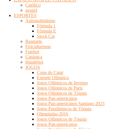
Católico
gospel
ESPORTES
Automobislismo
Fórmula 1
Fórmula E
Stock Car
Basquete
Fisiculturismo
Futebol
Ginástica
Handebol
JOGOS
Copa do Catar
Esporte Olímpico
Jogos Olímpicos de Inverno
Jogos Olímpicos de Paris
Jogos Olímpicos de Tóquio
Jogos Pan-americanos
Jogos Pan-americanos Santiago 2023
Jogos Paralímpicos de Tóquio
Olimpíadas-2016
Jogos Olímpicos de Tóquio
Jogos Pan-americanos