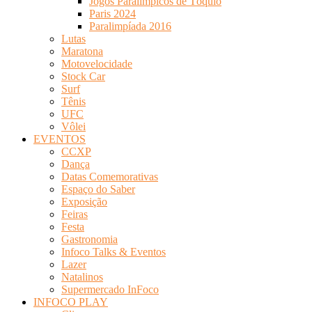
Jogos Paralímpicos de Tóquio
Paris 2024
Paralimpíada 2016
Lutas
Maratona
Motovelocidade
Stock Car
Surf
Tênis
UFC
Vôlei
EVENTOS
CCXP
Dança
Datas Comemorativas
Espaço do Saber
Exposição
Feiras
Festa
Gastronomia
Infoco Talks & Eventos
Lazer
Natalinos
Supermercado InFoco
INFOCO PLAY