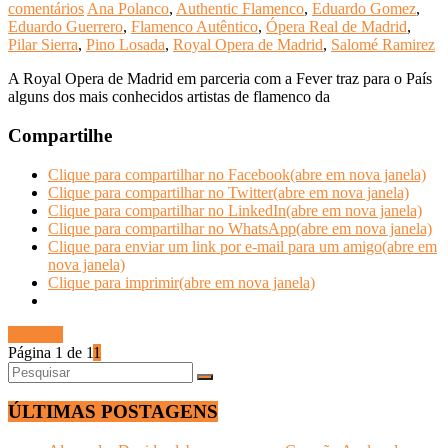
comentários
Ana Polanco
,
Authentic Flamenco
,
Eduardo Gomez
,
Eduardo Guerrero
,
Flamenco Autêntico
,
Ópera Real de Madrid
,
Pilar Sierra
,
Pino Losada
,
Royal Opera de Madrid
,
Salomé Ramirez
A Royal Opera de Madrid em parceria com a Fever traz para o País
alguns dos mais conhecidos artistas de flamenco da
Compartilhe
Clique para compartilhar no Facebook(abre em nova janela)
Clique para compartilhar no Twitter(abre em nova janela)
Clique para compartilhar no LinkedIn(abre em nova janela)
Clique para compartilhar no WhatsApp(abre em nova janela)
Clique para enviar um link por e-mail para um amigo(abre em
nova janela)
Clique para imprimir(abre em nova janela)
Ler mais
Página 1 de 1
1
ÚLTIMAS POSTAGENS