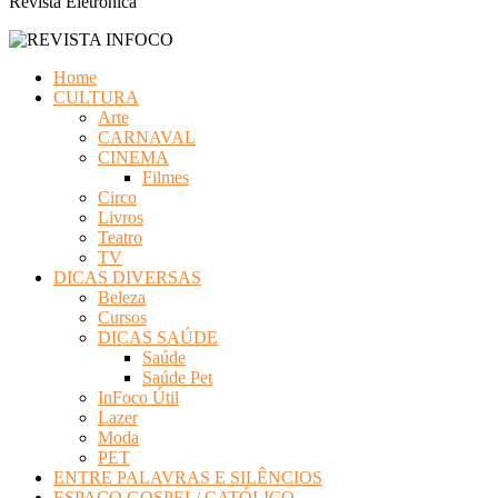
Revista Eletrônica
Home
CULTURA
Arte
CARNAVAL
CINEMA
Filmes
Circo
Livros
Teatro
TV
DICAS DIVERSAS
Beleza
Cursos
DICAS SAÚDE
Saúde
Saúde Pet
InFoco Útil
Lazer
Moda
PET
ENTRE PALAVRAS E SILÊNCIOS
ESPAÇO GOSPEL/ CATÓLICO