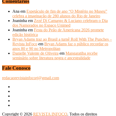
Comentários
Ana
em
Espetáculo de fim de ano “O Mistério no Museu”
celebra a imaginação de 280 alunos do Rio de Janeiro
Joaninha
em
Zezé Di Camargo & Luciano celebram o Dia
dos Namorados no Espaço Unimed
Joaninha
em
Festa do Peão de Americana 2026 promete
edição histórica
Bryan Adams traz ao Brasil a turnê Roll With The Punches –
Revista InFoco
em
Bryan Adams faz o público recordar os
anos 80 e 90 no Metropolitan
Danielle Valente de Oliveira
em
Mangaratiba recebe
seminário sobre literatura negra e ancestralidade
Fale Conosco
redacaorevistainfocorj@gmail.com
Copyright © 2026
REVISTA INFOCO
. Todos os direitos