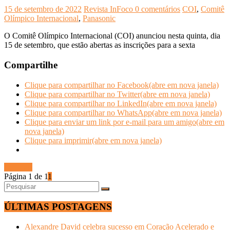
15 de setembro de 2022
Revista InFoco
0 comentários
COI
,
Comitê
Olímpico Internacional
,
Panasonic
O Comitê Olímpico Internacional (COI) anunciou nesta quinta, dia
15 de setembro, que estão abertas as inscrições para a sexta
Compartilhe
Clique para compartilhar no Facebook(abre em nova janela)
Clique para compartilhar no Twitter(abre em nova janela)
Clique para compartilhar no LinkedIn(abre em nova janela)
Clique para compartilhar no WhatsApp(abre em nova janela)
Clique para enviar um link por e-mail para um amigo(abre em
nova janela)
Clique para imprimir(abre em nova janela)
Ler mais
Página 1 de 1
1
ÚLTIMAS POSTAGENS
Alexandre David celebra sucesso em Coração Acelerado e