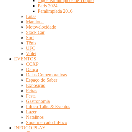
Jogos Paralímpicos de Tóquio
Paris 2024
Paralimpíada 2016
Lutas
Maratona
Motovelocidade
Stock Car
Surf
Tênis
UFC
Vôlei
EVENTOS
CCXP
Dança
Datas Comemorativas
Espaço do Saber
Exposição
Feiras
Festa
Gastronomia
Infoco Talks & Eventos
Lazer
Natalinos
Supermercado InFoco
INFOCO PLAY