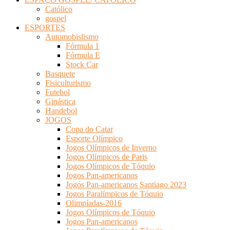
Católico
gospel
ESPORTES
Automobislismo
Fórmula 1
Fórmula E
Stock Car
Basquete
Fisiculturismo
Futebol
Ginástica
Handebol
JOGOS
Copa do Catar
Esporte Olímpico
Jogos Olímpicos de Inverno
Jogos Olímpicos de Paris
Jogos Olímpicos de Tóquio
Jogos Pan-americanos
Jogos Pan-americanos Santiago 2023
Jogos Paralímpicos de Tóquio
Olimpíadas-2016
Jogos Olímpicos de Tóquio
Jogos Pan-americanos