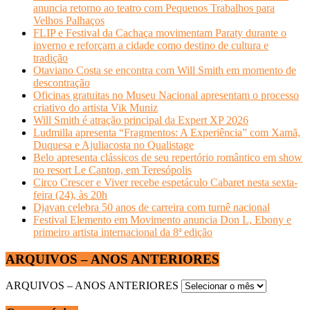
anuncia retorno ao teatro com Pequenos Trabalhos para
Velhos Palhaços
FLIP e Festival da Cachaça movimentam Paraty durante o
inverno e reforçam a cidade como destino de cultura e
tradição
Otaviano Costa se encontra com Will Smith em momento de
descontração
Oficinas gratuitas no Museu Nacional apresentam o processo
criativo do artista Vik Muniz
Will Smith é atração principal da Expert XP 2026
Ludmilla apresenta “Fragmentos: A Experiência” com Xamã,
Duquesa e Ajuliacosta no Qualistage
Belo apresenta clássicos de seu repertório romântico em show
no resort Le Canton, em Teresópolis
Circo Crescer e Viver recebe espetáculo Cabaret nesta sexta-
feira (24), às 20h
Djavan celebra 50 anos de carreira com turnê nacional
Festival Elemento em Movimento anuncia Don L, Ebony e
primeiro artista internacional da 8ª edição
ARQUIVOS – ANOS ANTERIORES
ARQUIVOS – ANOS ANTERIORES