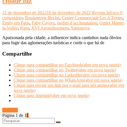
cidade luz
21 de dezembro de 2022
18 de dezembro de 2022
Revista InFoco
0
comentários
Boulangerie Bechú
,
Centre Commerciale Les 4 Temps
,
Emily em Paris
,
Faby Cayres
,
Jardim d’acclimatation
,
Outlet Marne-
la-Vallée
,
Paris
,
XVI Arrondissement
,
Yamagoya
Apaixonada pela cidade, a influencer indica cantinhos nada óbvios
para fugir das aglomerações turísticas e curtir o que há de
Compartilhe
Clique para compartilhar no Facebook(abre em nova janela)
Clique para compartilhar no Twitter(abre em nova janela)
Clique para compartilhar no LinkedIn(abre em nova janela)
Clique para compartilhar no WhatsApp(abre em nova janela)
Clique para enviar um link por e-mail para um amigo(abre em
nova janela)
Clique para imprimir(abre em nova janela)
Ler mais
Página 1 de 1
1