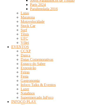
Jogos Paralímpicos de Tóquio
Paris 2024
Paralimpíada 2016
Lutas
Maratona
Motovelocidade
Stock Car
Surf
Tênis
UFC
Vôlei
EVENTOS
CCXP
Dança
Datas Comemorativas
Espaço do Saber
Exposição
Feiras
Festa
Gastronomia
Infoco Talks & Eventos
Lazer
Natalinos
Supermercado InFoco
INFOCO PLAY