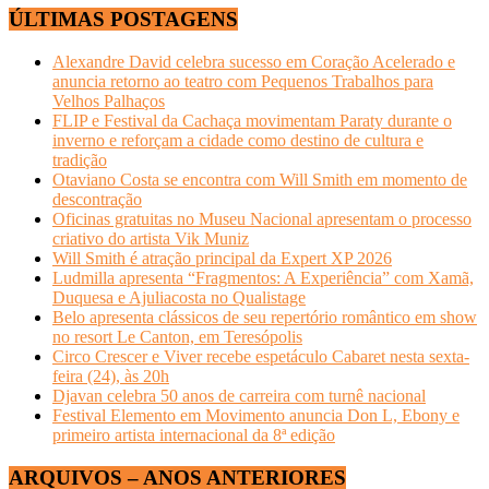
ÚLTIMAS POSTAGENS
Alexandre David celebra sucesso em Coração Acelerado e
anuncia retorno ao teatro com Pequenos Trabalhos para
Velhos Palhaços
FLIP e Festival da Cachaça movimentam Paraty durante o
inverno e reforçam a cidade como destino de cultura e
tradição
Otaviano Costa se encontra com Will Smith em momento de
descontração
Oficinas gratuitas no Museu Nacional apresentam o processo
criativo do artista Vik Muniz
Will Smith é atração principal da Expert XP 2026
Ludmilla apresenta “Fragmentos: A Experiência” com Xamã,
Duquesa e Ajuliacosta no Qualistage
Belo apresenta clássicos de seu repertório romântico em show
no resort Le Canton, em Teresópolis
Circo Crescer e Viver recebe espetáculo Cabaret nesta sexta-
feira (24), às 20h
Djavan celebra 50 anos de carreira com turnê nacional
Festival Elemento em Movimento anuncia Don L, Ebony e
primeiro artista internacional da 8ª edição
ARQUIVOS – ANOS ANTERIORES