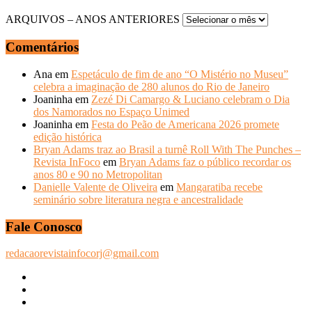
ARQUIVOS – ANOS ANTERIORES
Comentários
Ana
em
Espetáculo de fim de ano “O Mistério no Museu”
celebra a imaginação de 280 alunos do Rio de Janeiro
Joaninha
em
Zezé Di Camargo & Luciano celebram o Dia
dos Namorados no Espaço Unimed
Joaninha
em
Festa do Peão de Americana 2026 promete
edição histórica
Bryan Adams traz ao Brasil a turnê Roll With The Punches –
Revista InFoco
em
Bryan Adams faz o público recordar os
anos 80 e 90 no Metropolitan
Danielle Valente de Oliveira
em
Mangaratiba recebe
seminário sobre literatura negra e ancestralidade
Fale Conosco
redacaorevistainfocorj@gmail.com