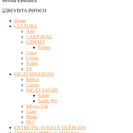
Revista Eletrônica
Home
CULTURA
Arte
CARNAVAL
CINEMA
Filmes
Circo
Livros
Teatro
TV
DICAS DIVERSAS
Beleza
Cursos
DICAS SAÚDE
Saúde
Saúde Pet
InFoco Útil
Lazer
Moda
PET
ENTRE PALAVRAS E SILÊNCIOS
ESPAÇO GOSPEL/ CATÓLICO