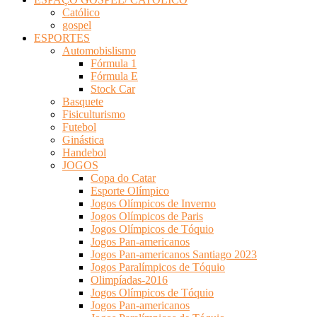
Católico
gospel
ESPORTES
Automobislismo
Fórmula 1
Fórmula E
Stock Car
Basquete
Fisiculturismo
Futebol
Ginástica
Handebol
JOGOS
Copa do Catar
Esporte Olímpico
Jogos Olímpicos de Inverno
Jogos Olímpicos de Paris
Jogos Olímpicos de Tóquio
Jogos Pan-americanos
Jogos Pan-americanos Santiago 2023
Jogos Paralímpicos de Tóquio
Olimpíadas-2016
Jogos Olímpicos de Tóquio
Jogos Pan-americanos