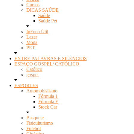
Cursos
DICAS SAÚDE
Saúde
Saúde Pet
InFoco Útil
Lazer
Moda
PET
ENTRE PALAVRAS E SILÊNCIOS
ESPAÇO GOSPEL/ CATÓLICO
Católico
gospel
ESPORTES
Automobislismo
Fórmula 1
Fórmula E
Stock Car
Basquete
Fisiculturismo
Futebol
Ginástica