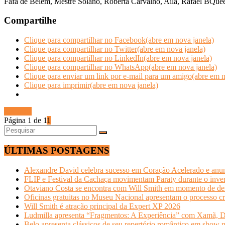
Fafá de Belém, Mestre Solano, Roberta Carvalho, Aíla, Rafael BQuee
Compartilhe
Clique para compartilhar no Facebook(abre em nova janela)
Clique para compartilhar no Twitter(abre em nova janela)
Clique para compartilhar no LinkedIn(abre em nova janela)
Clique para compartilhar no WhatsApp(abre em nova janela)
Clique para enviar um link por e-mail para um amigo(abre em n
Clique para imprimir(abre em nova janela)
Ler mais
Página 1 de 1
1
ÚLTIMAS POSTAGENS
Alexandre David celebra sucesso em Coração Acelerado e anun
FLIP e Festival da Cachaça movimentam Paraty durante o invern
Otaviano Costa se encontra com Will Smith em momento de de
Oficinas gratuitas no Museu Nacional apresentam o processo cr
Will Smith é atração principal da Expert XP 2026
Ludmilla apresenta “Fragmentos: A Experiência” com Xamã, Du
Belo apresenta clássicos de seu repertório romântico em show 