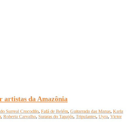
r artistas da Amazônia
do Surreal Crocodilo
,
Fafá de Belém
,
Guitarrada das Manas
,
Karla
r
,
Roberta Carvalho
,
Suraras do Tapajós
,
Tripulantes
,
Uyra
,
Victor