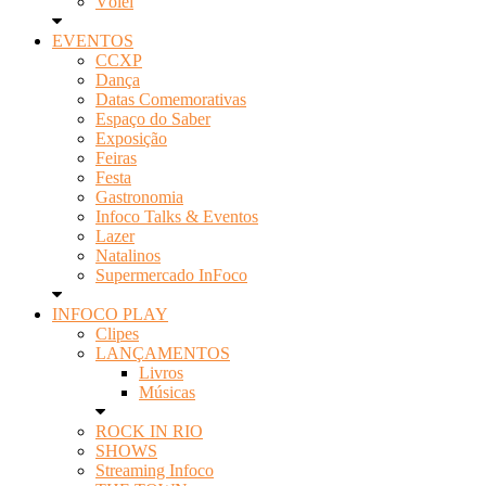
Vôlei
EVENTOS
CCXP
Dança
Datas Comemorativas
Espaço do Saber
Exposição
Feiras
Festa
Gastronomia
Infoco Talks & Eventos
Lazer
Natalinos
Supermercado InFoco
INFOCO PLAY
Clipes
LANÇAMENTOS
Livros
Músicas
ROCK IN RIO
SHOWS
Streaming Infoco