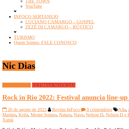
THE TOWN
YouTube
INFOCO SERTANEJO
LUCIANO CAMARGO – GOSPEL
ZEZÉ DI CAMARGO – RÚSTICO
TURISMO
Quem Somos- FALE CONOSCO
Nic Dias
ROCK IN RIO
ÚLTIMAS NOTÍCIAS
Rock in Rio 2022: Festival anuncia line-
26 de agosto de 2022
Revista InFoco
0 comentários
Aíla
,
Martins
,
Keila
,
Mestre Solano
,
Natura
,
Nave
,
Nelson D
,
Nelson D e P
Xamã