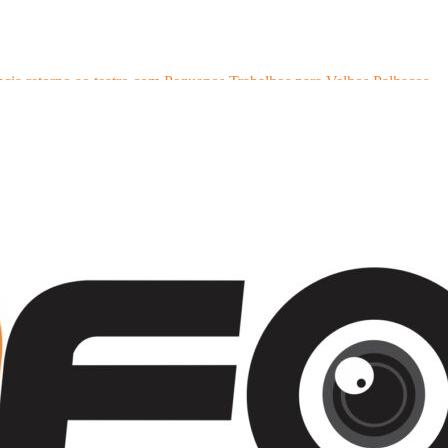
cia retorno ao teatro com Pequenos Trabalhos para Velhos Palhaços
o e reforçam a cidade como destino de cultura e tradição
scontração
iativo do artista Vik Muniz