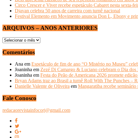
Circo Crescer e Viver recebe espetáculo Cabaret nesta sexta-fei
Djavan celebra 50 anos de carreira com turnê nacional
Festival Elemento em Movimento anuncia Don L, Ebony e primeir
ARQUIVOS – ANOS ANTERIORES
ARQUIVOS
–
ANOS
Comentários
ANTERIORES
Ana
em
Espetáculo de fim de ano “O Mistério no Museu” celeb
Joaninha
em
Zezé Di Camargo & Luciano celebram o Dia do
Joaninha
em
Festa do Peão de Americana 2026 promete edição 
Bryan Adams traz ao Brasil a turnê Roll With The Punches – R
Danielle Valente de Oliveira
em
Mangaratiba recebe seminário s
Fale Conosco
redacaorevistainfocorj@gmail.com