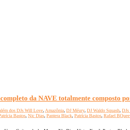
up completo da NAVE totalmente composto po
além dos DJs Will Love
,
Amazônia
,
DJ Méury
,
DJ Waldo Squash
,
DJs 
atrícia Bastos
,
Nic Dias
,
Pantera Black
,
Patrícia Bastos
,
Rafael BQuee