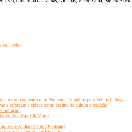
r, Uyra, Guitarrada das Manas, Nic Dias, Victor Xamã, Pantera Black,
ova janela)
cia retorno ao teatro com Pequenos Trabalhos para Velhos Palhaços
o e reforçam a cidade como destino de cultura e tradição
scontração
iativo do artista Vik Muniz
quesa e Ajuliacosta no Qualistage
no resort Le Canton, em Teresópolis