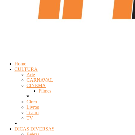
Home
CULTURA
Arte
CARNAVAL
CINEMA
Filmes
Circo
Livros
Teatro
TV
DICAS DIVERSAS
Beleza