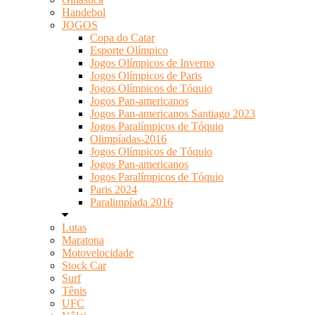
Handebol
JOGOS
Copa do Catar
Esporte Olímpico
Jogos Olímpicos de Inverno
Jogos Olímpicos de Paris
Jogos Olímpicos de Tóquio
Jogos Pan-americanos
Jogos Pan-americanos Santiago 2023
Jogos Paralímpicos de Tóquio
Olimpíadas-2016
Jogos Olímpicos de Tóquio
Jogos Pan-americanos
Jogos Paralímpicos de Tóquio
Paris 2024
Paralimpíada 2016
Lutas
Maratona
Motovelocidade
Stock Car
Surf
Tênis
UFC