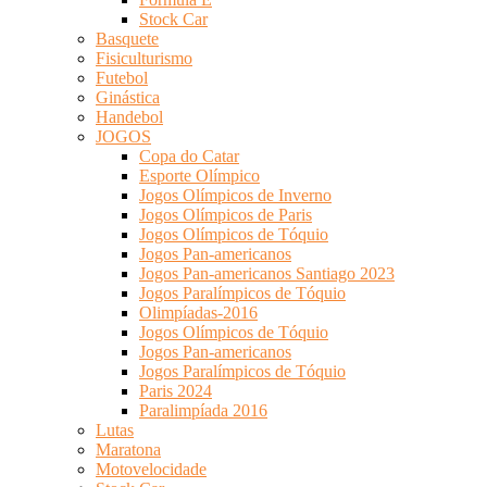
Stock Car
Basquete
Fisiculturismo
Futebol
Ginástica
Handebol
JOGOS
Copa do Catar
Esporte Olímpico
Jogos Olímpicos de Inverno
Jogos Olímpicos de Paris
Jogos Olímpicos de Tóquio
Jogos Pan-americanos
Jogos Pan-americanos Santiago 2023
Jogos Paralímpicos de Tóquio
Olimpíadas-2016
Jogos Olímpicos de Tóquio
Jogos Pan-americanos
Jogos Paralímpicos de Tóquio
Paris 2024
Paralimpíada 2016
Lutas
Maratona
Motovelocidade