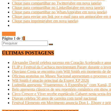
Clique para compartilhar no Twitter(abre em nova janela)
Clique para compartilhar no LinkedIn(abre em nova janela)
Clique para compartilhar no WhatsApp(abre em nova janela)
Clique para enviar um link por e-mail para um amigo(abre em n
Clique para imprimir(abre em nova janela)
Ler mais
Página 1 de 1
1
ÚLTIMAS POSTAGENS
Alexandre David celebra sucesso em Coração Acelerado e anun
FLIP e Festival da Cachaça movimentam Paraty durante o invern
Otaviano Costa se encontra com Will Smith em momento de de
Oficinas gratuitas no Museu Nacional apresentam o processo cr
Will Smith é atração principal da Expert XP 2026
Ludmilla apresenta “Fragmentos: A Experiência” com Xamã, Du
Belo apresenta clássicos de seu repertório romântico em show 
Circo Crescer e Viver recebe espetáculo Cabaret nesta sexta-fei
Djavan celebra 50 anos de carreira com turnê nacional
Festival Elemento em Movimento anuncia Don L, Ebony e primeir