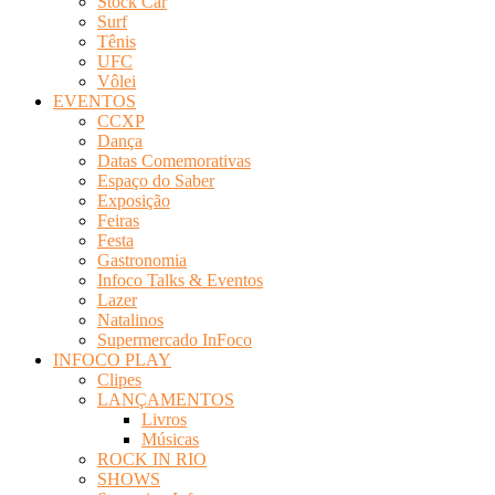
Stock Car
Surf
Tênis
UFC
Vôlei
EVENTOS
CCXP
Dança
Datas Comemorativas
Espaço do Saber
Exposição
Feiras
Festa
Gastronomia
Infoco Talks & Eventos
Lazer
Natalinos
Supermercado InFoco
INFOCO PLAY
Clipes
LANÇAMENTOS
Livros
Músicas
ROCK IN RIO
SHOWS