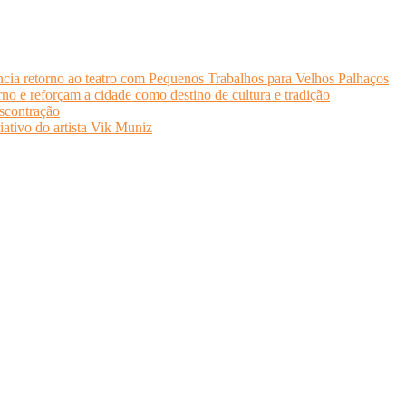
cia retorno ao teatro com Pequenos Trabalhos para Velhos Palhaços
o e reforçam a cidade como destino de cultura e tradição
scontração
iativo do artista Vik Muniz