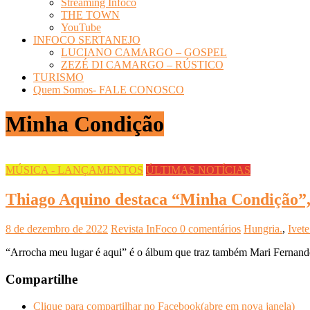
Streaming Infoco
THE TOWN
YouTube
INFOCO SERTANEJO
LUCIANO CAMARGO – GOSPEL
ZEZÉ DI CAMARGO – RÚSTICO
TURISMO
Quem Somos- FALE CONOSCO
Minha Condição
MÚSICA - LANÇAMENTOS
ÚLTIMAS NOTÍCIAS
Thiago Aquino destaca “Minha Condição”,
8 de dezembro de 2022
Revista InFoco
0 comentários
Hungria.
,
Ivet
“Arrocha meu lugar é aqui” é o álbum que traz também Mari Fernand
Compartilhe
Clique para compartilhar no Facebook(abre em nova janela)