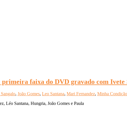
 primeira faixa do DVD gravado com Ivete 
e Sangalo
,
João Gomes
,
Leo Santana
,
Mari Fernandez
,
Minha Condiçã
ez, Léo Santana, Hungria, João Gomes e Paula