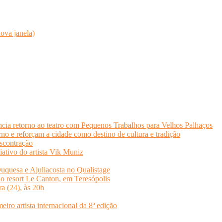
ova janela)
cia retorno ao teatro com Pequenos Trabalhos para Velhos Palhaços
o e reforçam a cidade como destino de cultura e tradição
scontração
iativo do artista Vik Muniz
quesa e Ajuliacosta no Qualistage
no resort Le Canton, em Teresópolis
ra (24), às 20h
o artista internacional da 8ª edição