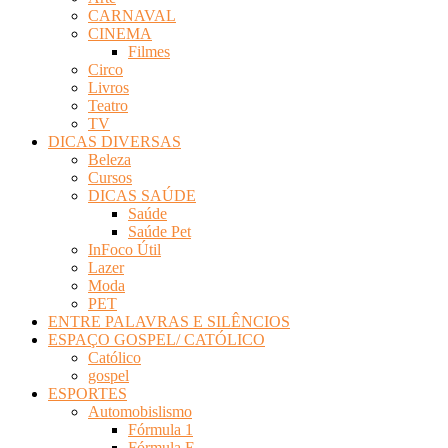
CARNAVAL
CINEMA
Filmes
Circo
Livros
Teatro
TV
DICAS DIVERSAS
Beleza
Cursos
DICAS SAÚDE
Saúde
Saúde Pet
InFoco Útil
Lazer
Moda
PET
ENTRE PALAVRAS E SILÊNCIOS
ESPAÇO GOSPEL/ CATÓLICO
Católico
gospel
ESPORTES
Automobislismo
Fórmula 1
Fórmula E