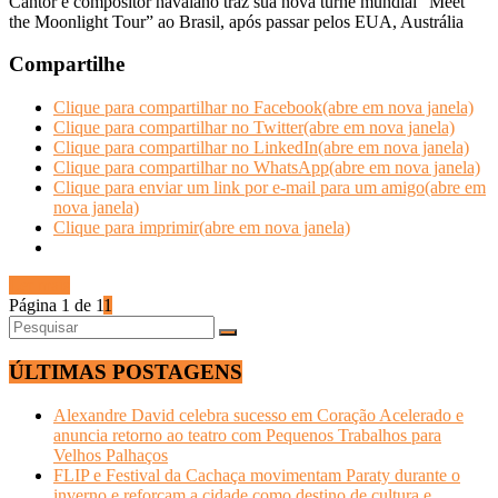
Cantor e compositor havaiano traz sua nova turnê mundial “Meet
the Moonlight Tour” ao Brasil, após passar pelos EUA, Austrália
Compartilhe
Clique para compartilhar no Facebook(abre em nova janela)
Clique para compartilhar no Twitter(abre em nova janela)
Clique para compartilhar no LinkedIn(abre em nova janela)
Clique para compartilhar no WhatsApp(abre em nova janela)
Clique para enviar um link por e-mail para um amigo(abre em
nova janela)
Clique para imprimir(abre em nova janela)
Ler mais
Página 1 de 1
1
ÚLTIMAS POSTAGENS
Alexandre David celebra sucesso em Coração Acelerado e
anuncia retorno ao teatro com Pequenos Trabalhos para
Velhos Palhaços
FLIP e Festival da Cachaça movimentam Paraty durante o
inverno e reforçam a cidade como destino de cultura e