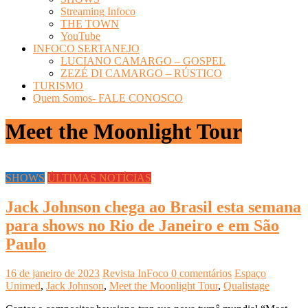
Streaming Infoco
THE TOWN
YouTube
INFOCO SERTANEJO
LUCIANO CAMARGO – GOSPEL
ZEZÉ DI CAMARGO – RÚSTICO
TURISMO
Quem Somos- FALE CONOSCO
Meet the Moonlight Tour
SHOWS
ÚLTIMAS NOTÍCIAS
Jack Johnson chega ao Brasil esta semana
para shows no Rio de Janeiro e em São
Paulo
16 de janeiro de 2023
Revista InFoco
0 comentários
Espaço
Unimed
,
Jack Johnson
,
Meet the Moonlight Tour
,
Qualistage