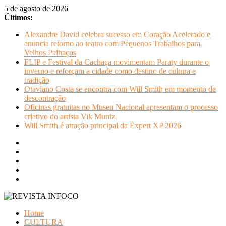
Pular
5 de agosto de 2026
para
Últimos:
o
Alexandre David celebra sucesso em Coração Acelerado e
conteúdo
anuncia retorno ao teatro com Pequenos Trabalhos para
Velhos Palhaços
FLIP e Festival da Cachaça movimentam Paraty durante o
inverno e reforçam a cidade como destino de cultura e
tradição
Otaviano Costa se encontra com Will Smith em momento de
descontração
Oficinas gratuitas no Museu Nacional apresentam o processo
criativo do artista Vik Muniz
Will Smith é atração principal da Expert XP 2026
REVISTA
Home
INFOCO
CULTURA