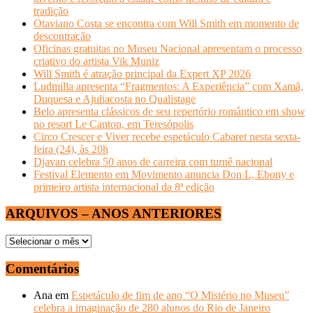
tradição
Otaviano Costa se encontra com Will Smith em momento de
descontração
Oficinas gratuitas no Museu Nacional apresentam o processo
criativo do artista Vik Muniz
Will Smith é atração principal da Expert XP 2026
Ludmilla apresenta “Fragmentos: A Experiência” com Xamã,
Duquesa e Ajuliacosta no Qualistage
Belo apresenta clássicos de seu repertório romântico em show
no resort Le Canton, em Teresópolis
Circo Crescer e Viver recebe espetáculo Cabaret nesta sexta-
feira (24), às 20h
Djavan celebra 50 anos de carreira com turnê nacional
Festival Elemento em Movimento anuncia Don L, Ebony e
primeiro artista internacional da 8ª edição
ARQUIVOS – ANOS ANTERIORES
ARQUIVOS
–
ANOS
Comentários
ANTERIORES
Ana
em
Espetáculo de fim de ano “O Mistério no Museu”
celebra a imaginação de 280 alunos do Rio de Janeiro