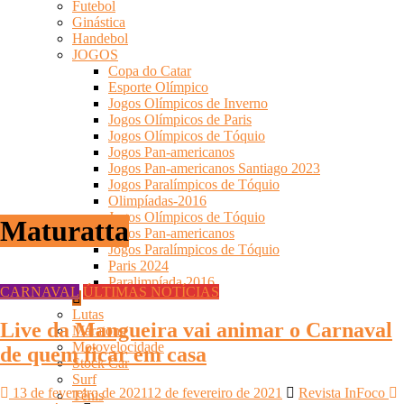
Futebol
Ginástica
Handebol
JOGOS
Copa do Catar
Esporte Olímpico
Jogos Olímpicos de Inverno
Jogos Olímpicos de Paris
Jogos Olímpicos de Tóquio
Jogos Pan-americanos
Jogos Pan-americanos Santiago 2023
Jogos Paralímpicos de Tóquio
Olimpíadas-2016
Jogos Olímpicos de Tóquio
Maturatta
Jogos Pan-americanos
Jogos Paralímpicos de Tóquio
Paris 2024
Paralimpíada 2016
CARNAVAL
ÚLTIMAS NOTÍCIAS
Lutas
Live da Mangueira vai animar o Carnaval
Maratona
Motovelocidade
de quem ficar em casa
Stock Car
Surf
13 de fevereiro de 2021
12 de fevereiro de 2021
Revista InFoco
Tênis