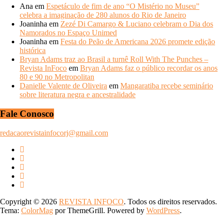
Ana
em
Espetáculo de fim de ano “O Mistério no Museu”
celebra a imaginação de 280 alunos do Rio de Janeiro
Joaninha
em
Zezé Di Camargo & Luciano celebram o Dia dos
Namorados no Espaço Unimed
Joaninha
em
Festa do Peão de Americana 2026 promete edição
histórica
Bryan Adams traz ao Brasil a turnê Roll With The Punches –
Revista InFoco
em
Bryan Adams faz o público recordar os anos
80 e 90 no Metropolitan
Danielle Valente de Oliveira
em
Mangaratiba recebe seminário
sobre literatura negra e ancestralidade
Fale Conosco
redacaorevistainfocorj@gmail.com
Copyright © 2026
REVISTA INFOCO
. Todos os direitos reservados.
Tema:
ColorMag
por ThemeGrill. Powered by
WordPress
.