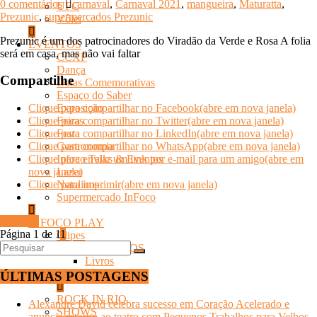
0 comentários
carnaval
,
Carnaval 2021
,
mangueira
,
Maturatta
,
UFC
Prezunic
,
supermercados Prezunic
Vôlei
Prezunic é um dos patrocinadores do Viradão da Verde e Rosa A folia
EVENTOS
será em casa, mas não vai faltar
CCXP
Dança
Compartilhe
Datas Comemorativas
Espaço do Saber
Exposição
Clique para compartilhar no Facebook(abre em nova janela)
Feiras
Clique para compartilhar no Twitter(abre em nova janela)
Festa
Clique para compartilhar no LinkedIn(abre em nova janela)
Gastronomia
Clique para compartilhar no WhatsApp(abre em nova janela)
Infoco Talks & Eventos
Clique para enviar um link por e-mail para um amigo(abre em
Lazer
nova janela)
Natalinos
Clique para imprimir(abre em nova janela)
Supermercado InFoco
Ler mais
INFOCO PLAY
Página 1 de 1
1
Clipes
LANÇAMENTOS
Livros
Músicas
ÚLTIMAS POSTAGENS
ROCK IN RIO
Alexandre David celebra sucesso em Coração Acelerado e
SHOWS
anuncia retorno ao teatro com Pequenos Trabalhos para Velhos