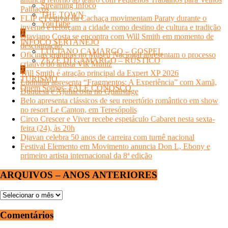
Streaming Infoco
Palhaços
THE TOWN
FLIP e Festival da Cachaça movimentam Paraty durante o
YouTube
inverno e reforçam a cidade como destino de cultura e tradição
Otaviano Costa se encontra com Will Smith em momento de
INFOCO SERTANEJO
descontração
LUCIANO CAMARGO – GOSPEL
Oficinas gratuitas no Museu Nacional apresentam o processo
ZEZÉ DI CAMARGO – RÚSTICO
criativo do artista Vik Muniz
Will Smith é atração principal da Expert XP 2026
TURISMO
Ludmilla apresenta “Fragmentos: A Experiência” com Xamã,
Quem Somos- FALE CONOSCO
Duquesa e Ajuliacosta no Qualistage
Belo apresenta clássicos de seu repertório romântico em show
no resort Le Canton, em Teresópolis
Circo Crescer e Viver recebe espetáculo Cabaret nesta sexta-
feira (24), às 20h
Djavan celebra 50 anos de carreira com turnê nacional
Festival Elemento em Movimento anuncia Don L, Ebony e
primeiro artista internacional da 8ª edição
ARQUIVOS – ANOS ANTERIORES
ARQUIVOS
–
ANOS
Comentários
ANTERIORES