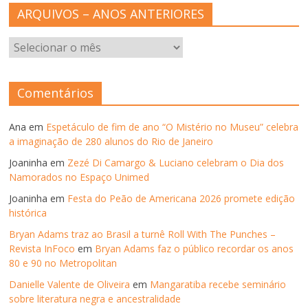
ARQUIVOS – ANOS ANTERIORES
ARQUIVOS
–
ANOS
ANTERIORES
Comentários
Ana
em
Espetáculo de fim de ano “O Mistério no Museu” celebra
a imaginação de 280 alunos do Rio de Janeiro
Joaninha
em
Zezé Di Camargo & Luciano celebram o Dia dos
Namorados no Espaço Unimed
Joaninha
em
Festa do Peão de Americana 2026 promete edição
histórica
Bryan Adams traz ao Brasil a turnê Roll With The Punches –
Revista InFoco
em
Bryan Adams faz o público recordar os anos
80 e 90 no Metropolitan
Danielle Valente de Oliveira
em
Mangaratiba recebe seminário
sobre literatura negra e ancestralidade