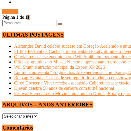
Ler mais
Página 1 de 1
1
ÚLTIMAS POSTAGENS
Alexandre David celebra sucesso em Coração Acelerado e anun
FLIP e Festival da Cachaça movimentam Paraty durante o invern
Otaviano Costa se encontra com Will Smith em momento de de
Oficinas gratuitas no Museu Nacional apresentam o processo cr
Will Smith é atração principal da Expert XP 2026
Ludmilla apresenta “Fragmentos: A Experiência” com Xamã, Du
Belo apresenta clássicos de seu repertório romântico em show 
Circo Crescer e Viver recebe espetáculo Cabaret nesta sexta-fei
Djavan celebra 50 anos de carreira com turnê nacional
Festival Elemento em Movimento anuncia Don L, Ebony e primeir
ARQUIVOS – ANOS ANTERIORES
ARQUIVOS
–
ANOS
Comentários