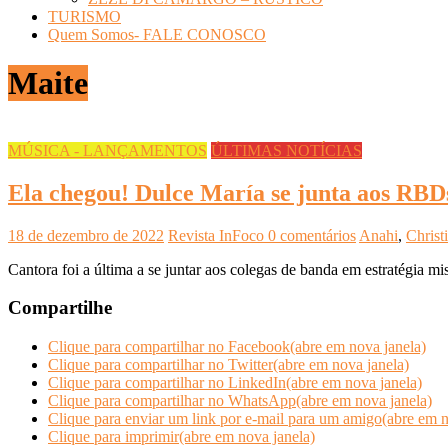
TURISMO
Quem Somos- FALE CONOSCO
Maite
MÚSICA - LANÇAMENTOS
ÚLTIMAS NOTÍCIAS
Ela chegou! Dulce María se junta aos RBDs
18 de dezembro de 2022
Revista InFoco
0 comentários
Anahi
,
Christ
Cantora foi a última a se juntar aos colegas de banda em estratégia m
Compartilhe
Clique para compartilhar no Facebook(abre em nova janela)
Clique para compartilhar no Twitter(abre em nova janela)
Clique para compartilhar no LinkedIn(abre em nova janela)
Clique para compartilhar no WhatsApp(abre em nova janela)
Clique para enviar um link por e-mail para um amigo(abre em n
Clique para imprimir(abre em nova janela)