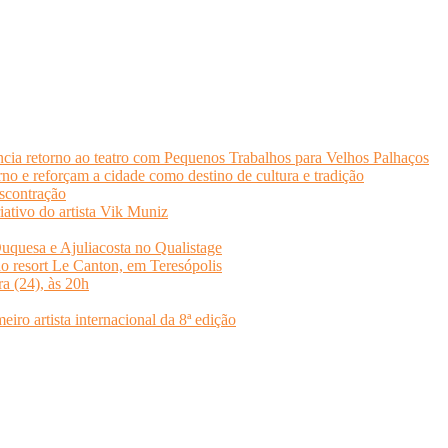
cia retorno ao teatro com Pequenos Trabalhos para Velhos Palhaços
o e reforçam a cidade como destino de cultura e tradição
scontração
iativo do artista Vik Muniz
quesa e Ajuliacosta no Qualistage
no resort Le Canton, em Teresópolis
ra (24), às 20h
o artista internacional da 8ª edição