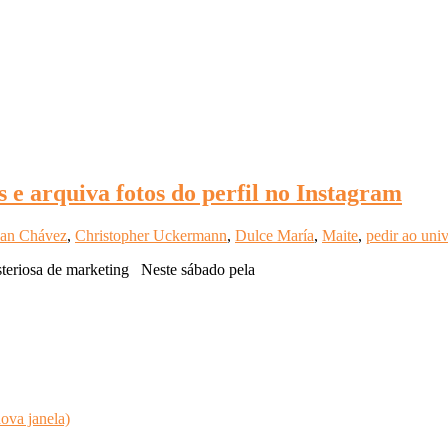
 e arquiva fotos do perfil no Instagram
ian Chávez
,
Christopher Uckermann
,
Dulce María
,
Maite
,
pedir ao uni
isteriosa de marketing Neste sábado pela
ova janela)