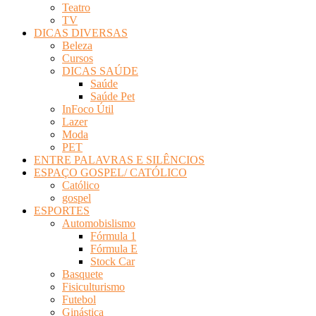
Teatro
TV
DICAS DIVERSAS
Beleza
Cursos
DICAS SAÚDE
Saúde
Saúde Pet
InFoco Útil
Lazer
Moda
PET
ENTRE PALAVRAS E SILÊNCIOS
ESPAÇO GOSPEL/ CATÓLICO
Católico
gospel
ESPORTES
Automobislismo
Fórmula 1
Fórmula E
Stock Car
Basquete
Fisiculturismo
Futebol
Ginástica