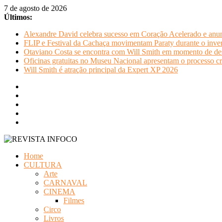
Pular
7 de agosto de 2026
para
Últimos:
o
Alexandre David celebra sucesso em Coração Acelerado e anun
conteúdo
FLIP e Festival da Cachaça movimentam Paraty durante o invern
Otaviano Costa se encontra com Will Smith em momento de de
Oficinas gratuitas no Museu Nacional apresentam o processo cr
Will Smith é atração principal da Expert XP 2026
REVISTA
Home
INFOCO
CULTURA
Arte
Revista
CARNAVAL
Eletrônica
CINEMA
Filmes
Circo
Livros