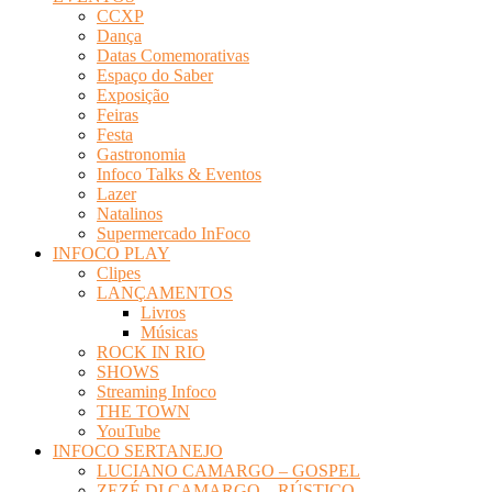
CCXP
Dança
Datas Comemorativas
Espaço do Saber
Exposição
Feiras
Festa
Gastronomia
Infoco Talks & Eventos
Lazer
Natalinos
Supermercado InFoco
INFOCO PLAY
Clipes
LANÇAMENTOS
Livros
Músicas
ROCK IN RIO
SHOWS
Streaming Infoco
THE TOWN
YouTube
INFOCO SERTANEJO
LUCIANO CAMARGO – GOSPEL
ZEZÉ DI CAMARGO – RÚSTICO