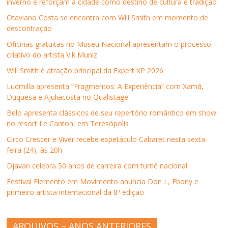
inverno e reforçam a cidade como destino de cultura e tradição
a
b
a
a
r
l
b
r
b
b
a
a
r
e
r
r
u
)
Otaviano Costa se encontra com Will Smith em momento de
e
e
e
e
m
descontração
e
m
e
e
a
m
n
m
m
m
n
o
n
n
i
Oficinas gratuitas no Museu Nacional apresentam o processo
o
v
o
o
g
criativo do artista Vik Muniz
v
a
v
v
o
a
j
a
a
(
j
a
j
j
a
Will Smith é atração principal da Expert XP 2026
a
n
a
a
b
n
e
n
n
r
Ludmilla apresenta “Fragmentos: A Experiência” com Xamã,
e
l
e
e
e
l
a
l
l
e
Duquesa e Ajuliacosta no Qualistage
a
)
a
a
m
)
)
)
n
Belo apresenta clássicos de seu repertório romântico em show
o
v
no resort Le Canton, em Teresópolis
a
j
Circo Crescer e Viver recebe espetáculo Cabaret nesta sexta-
a
n
feira (24), às 20h
e
l
Djavan celebra 50 anos de carreira com turnê nacional
a
)
Festival Elemento em Movimento anuncia Don L, Ebony e
primeiro artista internacional da 8ª edição
ARQUIVOS – ANOS ANTERIORES