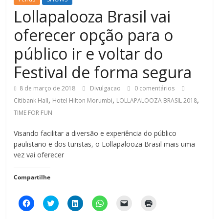
Lollapalooza Brasil vai
oferecer opção para o
público ir e voltar do
Festival de forma segura
8 de março de 2018
Divulgacao
0 comentários
,
,
,
Citibank Hall
Hotel Hilton Morumbi
LOLLAPALOOZA BRASIL 2018
TIME FOR FUN
Visando facilitar a diversão e experiência do público
paulistano e dos turistas, o Lollapalooza Brasil mais uma
vez vai oferecer
Compartilhe
C
C
C
C
C
C
l
l
l
l
l
l
i
i
i
i
i
i