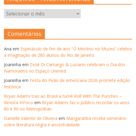
ARQUIVOS
–
ANOS
ANTERIORES
Comentários
Ana
em
Espetáculo de fim de ano “O Mistério no Museu” celebra
a imaginação de 280 alunos do Rio de Janeiro
Joaninha
em
Zezé Di Camargo & Luciano celebram o Dia dos
Namorados no Espaço Unimed
Joaninha
em
Festa do Peão de Americana 2026 promete edição
histórica
Bryan Adams traz ao Brasil a turnê Roll With The Punches –
Revista InFoco
em
Bryan Adams faz o público recordar os anos
80 e 90 no Metropolitan
Danielle Valente de Oliveira
em
Mangaratiba recebe seminário
sobre literatura negra e ancestralidade