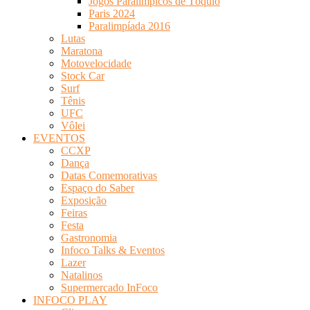
Jogos Paralímpicos de Tóquio
Paris 2024
Paralimpíada 2016
Lutas
Maratona
Motovelocidade
Stock Car
Surf
Tênis
UFC
Vôlei
EVENTOS
CCXP
Dança
Datas Comemorativas
Espaço do Saber
Exposição
Feiras
Festa
Gastronomia
Infoco Talks & Eventos
Lazer
Natalinos
Supermercado InFoco
INFOCO PLAY