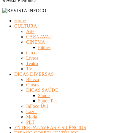
Revista Eletrônica
Home
CULTURA
Arte
CARNAVAL
CINEMA
Filmes
Circo
Livros
Teatro
TV
DICAS DIVERSAS
Beleza
Cursos
DICAS SAÚDE
Saúde
Saúde Pet
InFoco Útil
Lazer
Moda
PET
ENTRE PALAVRAS E SILÊNCIOS
ESPAÇO GOSPEL/ CATÓLICO