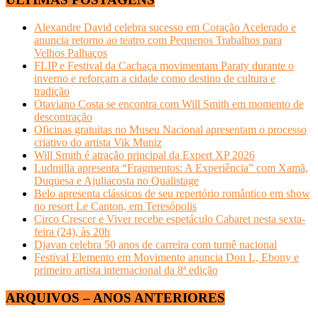
Alexandre David celebra sucesso em Coração Acelerado e
anuncia retorno ao teatro com Pequenos Trabalhos para
Velhos Palhaços
FLIP e Festival da Cachaça movimentam Paraty durante o
inverno e reforçam a cidade como destino de cultura e
tradição
Otaviano Costa se encontra com Will Smith em momento de
descontração
Oficinas gratuitas no Museu Nacional apresentam o processo
criativo do artista Vik Muniz
Will Smith é atração principal da Expert XP 2026
Ludmilla apresenta “Fragmentos: A Experiência” com Xamã,
Duquesa e Ajuliacosta no Qualistage
Belo apresenta clássicos de seu repertório romântico em show
no resort Le Canton, em Teresópolis
Circo Crescer e Viver recebe espetáculo Cabaret nesta sexta-
feira (24), às 20h
Djavan celebra 50 anos de carreira com turnê nacional
Festival Elemento em Movimento anuncia Don L, Ebony e
primeiro artista internacional da 8ª edição
ARQUIVOS – ANOS ANTERIORES