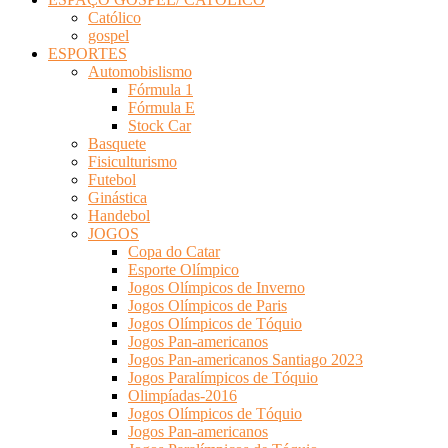
Católico
gospel
ESPORTES
Automobislismo
Fórmula 1
Fórmula E
Stock Car
Basquete
Fisiculturismo
Futebol
Ginástica
Handebol
JOGOS
Copa do Catar
Esporte Olímpico
Jogos Olímpicos de Inverno
Jogos Olímpicos de Paris
Jogos Olímpicos de Tóquio
Jogos Pan-americanos
Jogos Pan-americanos Santiago 2023
Jogos Paralímpicos de Tóquio
Olimpíadas-2016
Jogos Olímpicos de Tóquio
Jogos Pan-americanos