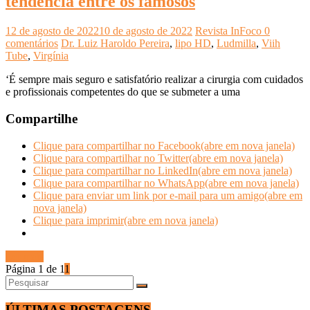
tendência entre os famosos
12 de agosto de 2022
10 de agosto de 2022
Revista InFoco
0
comentários
Dr. Luiz Haroldo Pereira
,
lipo HD
,
Ludmilla
,
Viih
Tube
,
Virgínia
‘É sempre mais seguro e satisfatório realizar a cirurgia com cuidados
e profissionais competentes do que se submeter a uma
Compartilhe
Clique para compartilhar no Facebook(abre em nova janela)
Clique para compartilhar no Twitter(abre em nova janela)
Clique para compartilhar no LinkedIn(abre em nova janela)
Clique para compartilhar no WhatsApp(abre em nova janela)
Clique para enviar um link por e-mail para um amigo(abre em
nova janela)
Clique para imprimir(abre em nova janela)
Ler mais
Página 1 de 1
1
ÚLTIMAS POSTAGENS