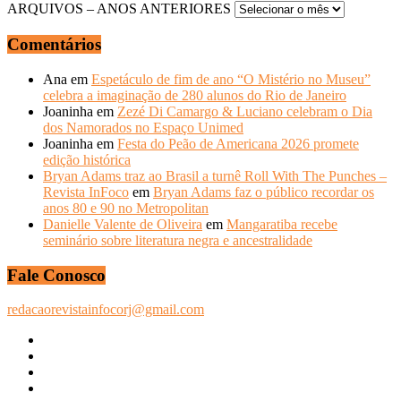
ARQUIVOS – ANOS ANTERIORES
Comentários
Ana
em
Espetáculo de fim de ano “O Mistério no Museu”
celebra a imaginação de 280 alunos do Rio de Janeiro
Joaninha
em
Zezé Di Camargo & Luciano celebram o Dia
dos Namorados no Espaço Unimed
Joaninha
em
Festa do Peão de Americana 2026 promete
edição histórica
Bryan Adams traz ao Brasil a turnê Roll With The Punches –
Revista InFoco
em
Bryan Adams faz o público recordar os
anos 80 e 90 no Metropolitan
Danielle Valente de Oliveira
em
Mangaratiba recebe
seminário sobre literatura negra e ancestralidade
Fale Conosco
redacaorevistainfocorj@gmail.com