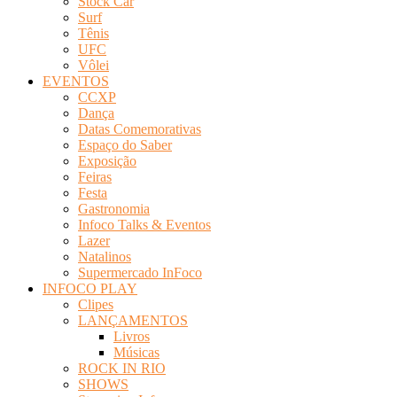
Stock Car
Surf
Tênis
UFC
Vôlei
EVENTOS
CCXP
Dança
Datas Comemorativas
Espaço do Saber
Exposição
Feiras
Festa
Gastronomia
Infoco Talks & Eventos
Lazer
Natalinos
Supermercado InFoco
INFOCO PLAY
Clipes
LANÇAMENTOS
Livros
Músicas
ROCK IN RIO
SHOWS