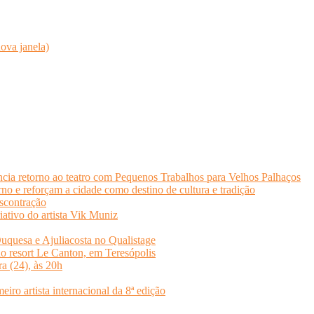
ova janela)
cia retorno ao teatro com Pequenos Trabalhos para Velhos Palhaços
o e reforçam a cidade como destino de cultura e tradição
scontração
iativo do artista Vik Muniz
quesa e Ajuliacosta no Qualistage
no resort Le Canton, em Teresópolis
ra (24), às 20h
o artista internacional da 8ª edição