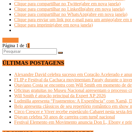
Clique para compartilhar no Twitter(abre em nova janela)
Clique para compartilhar no LinkedIn(abre em nova janela)
Clique para compartilhar no WhatsApp(abre em nova janela)
Clique para enviar um link por e-mail para um amigo(abre em n
Clique para imprimir(abre em nova janela)
Ler mais
Página 1 de 1
1
ÚLTIMAS POSTAGENS
Alexandre David celebra sucesso em Coração Acelerado e anun
FLIP e Festival da Cachaça movimentam Paraty durante o invern
Otaviano Costa se encontra com Will Smith em momento de de
Oficinas gratuitas no Museu Nacional apresentam o processo cr
Will Smith é atração principal da Expert XP 2026
Ludmilla apresenta “Fragmentos: A Experiência” com Xamã, Du
Belo apresenta clássicos de seu repertório romântico em show 
Circo Crescer e Viver recebe espetáculo Cabaret nesta sexta-fei
Djavan celebra 50 anos de carreira com turnê nacional
Festival Elemento em Movimento anuncia Don L, Ebony e primeir