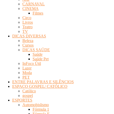
CARNAVAL
CINEMA
Filmes
Circo
Livros
Teatro
TV
DICAS DIVERSAS
Beleza
Cursos
DICAS SAÚDE
Saúde
Saúde Pet
InFoco Útil
Lazer
Moda
PET
ENTRE PALAVRAS E SILÊNCIOS
ESPAÇO GOSPEL/ CATÓLICO
Católico
gospel
ESPORTES
Automobislismo
Fórmula 1
Fórmula E