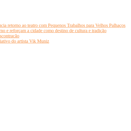
cia retorno ao teatro com Pequenos Trabalhos para Velhos Palhaços
o e reforçam a cidade como destino de cultura e tradição
scontração
iativo do artista Vik Muniz