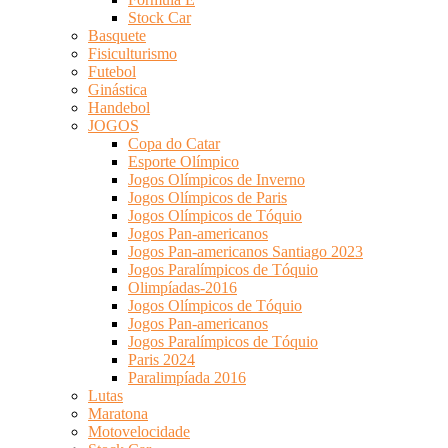
Stock Car
Basquete
Fisiculturismo
Futebol
Ginástica
Handebol
JOGOS
Copa do Catar
Esporte Olímpico
Jogos Olímpicos de Inverno
Jogos Olímpicos de Paris
Jogos Olímpicos de Tóquio
Jogos Pan-americanos
Jogos Pan-americanos Santiago 2023
Jogos Paralímpicos de Tóquio
Olimpíadas-2016
Jogos Olímpicos de Tóquio
Jogos Pan-americanos
Jogos Paralímpicos de Tóquio
Paris 2024
Paralimpíada 2016
Lutas
Maratona
Motovelocidade