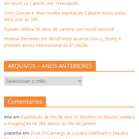
v
no resort Le Canton, em Teresópolis
a
j
Circo Crescer e Viver recebe espetáculo Cabaret nesta sexta-
a
n
feira (24), às 20h
e
l
Djavan celebra 50 anos de carreira com turnê nacional
a
)
Festival Elemento em Movimento anuncia Don L, Ebony e
primeiro artista internacional da 8ª edição
ARQUIVOS – ANOS ANTERIORES
ARQUIVOS
–
ANOS
ANTERIORES
Comentários
Ana
em
Espetáculo de fim de ano “O Mistério no Museu” celebra
a imaginação de 280 alunos do Rio de Janeiro
Joaninha
em
Zezé Di Camargo & Luciano celebram o Dia dos