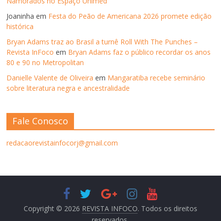
Namorados no Espaço Unimed
Joaninha
em
Festa do Peão de Americana 2026 promete edição
histórica
Bryan Adams traz ao Brasil a turnê Roll With The Punches –
Revista InFoco
em
Bryan Adams faz o público recordar os anos
80 e 90 no Metropolitan
Danielle Valente de Oliveira
em
Mangaratiba recebe seminário
sobre literatura negra e ancestralidade
Fale Conosco
redacaorevistainfocorj@gmail.com
Copyright © 2026
REVISTA INFOCO
. Todos os direitos
reservados.