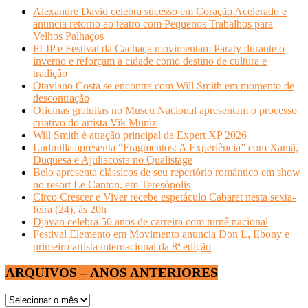
Alexandre David celebra sucesso em Coração Acelerado e
anuncia retorno ao teatro com Pequenos Trabalhos para
Velhos Palhaços
FLIP e Festival da Cachaça movimentam Paraty durante o
inverno e reforçam a cidade como destino de cultura e
tradição
Otaviano Costa se encontra com Will Smith em momento de
descontração
Oficinas gratuitas no Museu Nacional apresentam o processo
criativo do artista Vik Muniz
Will Smith é atração principal da Expert XP 2026
Ludmilla apresenta “Fragmentos: A Experiência” com Xamã,
Duquesa e Ajuliacosta no Qualistage
Belo apresenta clássicos de seu repertório romântico em show
no resort Le Canton, em Teresópolis
Circo Crescer e Viver recebe espetáculo Cabaret nesta sexta-
feira (24), às 20h
Djavan celebra 50 anos de carreira com turnê nacional
Festival Elemento em Movimento anuncia Don L, Ebony e
primeiro artista internacional da 8ª edição
ARQUIVOS – ANOS ANTERIORES
ARQUIVOS