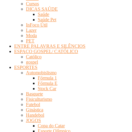
Cursos
DICAS SAÚDE
Saúde
Saúde Pet
InFoco Útil
Lazer
Moda
PET
ENTRE PALAVRAS E SILÊNCIOS
ESPAÇO GOSPEL/ CATÓLICO
Católico
gospel
ESPORTES
Automobislismo
Fórmula 1
Fórmula E
Stock Car
Basquete
Fisiculturismo
Futebol
Ginástica
Handebol
JOGOS
Copa do Catar
Esporte Olímpico