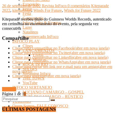
Exposição
26 de setembro de 2022
Revista InFoco
0 comentários
Kiteparade
Feiras
2022
,
kitesurfistas
,
Winds For Future
,
Winds for Future 2022
Festa
Gastronomia
Kiteparade recebeu título do Guinness Worlds Records, autenticado
Infoco Talks & Eventos
em cerimônia no encerramento do evento, pela segunda vez
Lazer
consecutiva
Natalinos
Supermercado InFoco
Compartilhe
INFOCO PLAY
Clipes
Clique para compartilhar no Facebook(abre em nova janela)
LANÇAMENTOS
Clique para compartilhar no Twitter(abre em nova janela)
Livros
Clique para compartilhar no LinkedIn(abre em nova janela)
Músicas
Clique para compartilhar no WhatsApp(abre em nova janela)
ROCK IN RIO
Clique para enviar um link por e-mail para um amigo(abre em
SHOWS
nova janela)
Streaming Infoco
Clique para imprimir(abre em nova janela)
THE TOWN
YouTube
INFOCO SERTANEJO
Ler mais
LUCIANO CAMARGO – GOSPEL
Página 1 de 1
1
ZEZÉ DI CAMARGO – RÚSTICO
TURISMO
Quem Somos- FALE CONOSCO
ÚLTIMAS POSTAGENS