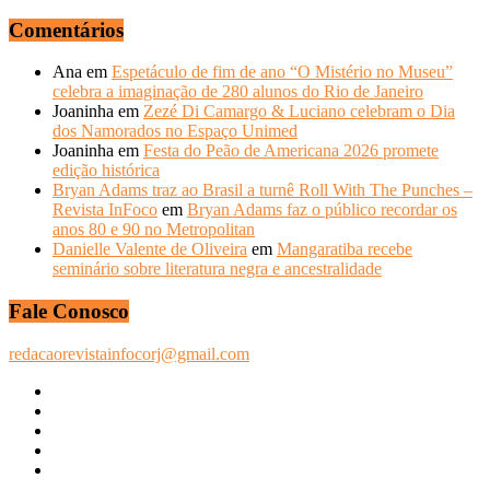
–
ANOS
Comentários
ANTERIORES
Ana
em
Espetáculo de fim de ano “O Mistério no Museu”
celebra a imaginação de 280 alunos do Rio de Janeiro
Joaninha
em
Zezé Di Camargo & Luciano celebram o Dia
dos Namorados no Espaço Unimed
Joaninha
em
Festa do Peão de Americana 2026 promete
edição histórica
Bryan Adams traz ao Brasil a turnê Roll With The Punches –
Revista InFoco
em
Bryan Adams faz o público recordar os
anos 80 e 90 no Metropolitan
Danielle Valente de Oliveira
em
Mangaratiba recebe
seminário sobre literatura negra e ancestralidade
Fale Conosco
redacaorevistainfocorj@gmail.com