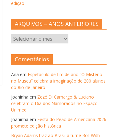
edição
ARQUIVOS – ANOS ANTERIORES
ARQUIVOS
–
ANOS
ANTERIORES
Comentários
Ana
em
Espetáculo de fim de ano “O Mistério
no Museu” celebra a imaginação de 280 alunos
do Rio de Janeiro
Joaninha
em
Zezé Di Camargo & Luciano
celebram o Dia dos Namorados no Espaço
Unimed
Joaninha
em
Festa do Peão de Americana 2026
promete edição histórica
Bryan Adams traz ao Brasil a turnê Roll With