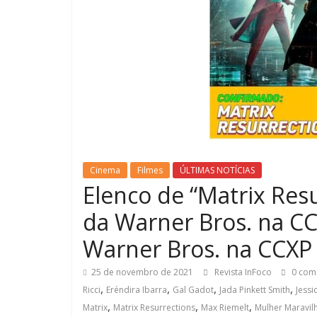
Cinema
Filmes
ÚLTIMAS NOTÍCIAS
Elenco de “Matrix Res
da Warner Bros. na C
Warner Bros. na CCXP
25 de novembro de 2021
Revista InFoco
0 com
,
,
,
,
Ricci
Eréndira Ibarra
Gal Gadot
Jada Pinkett Smith
Jessi
,
,
,
Matrix
Matrix Resurrections
Max Riemelt
Mulher Maravil