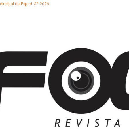
principal da Expert XP 2026
ebra sucesso em Coração Acelerado e anuncia retorno ao teatro com
achaça movimentam Paraty durante o inverno e reforçam a cidade com
ncontra com Will Smith em momento de descontração
o Museu Nacional apresentam o processo criativo do artista Vik Muniz