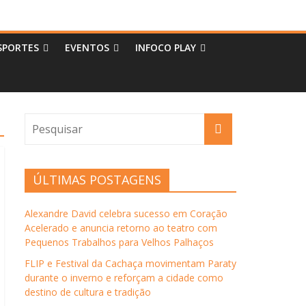
SPORTES
EVENTOS
INFOCO PLAY
ÚLTIMAS POSTAGENS
Alexandre David celebra sucesso em Coração
Acelerado e anuncia retorno ao teatro com
Pequenos Trabalhos para Velhos Palhaços
FLIP e Festival da Cachaça movimentam Paraty
durante o inverno e reforçam a cidade como
destino de cultura e tradição