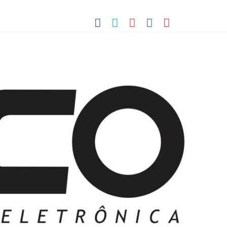
 Pequenos Trabalhos para Velhos Palhaços
o destino de cultura e tradição