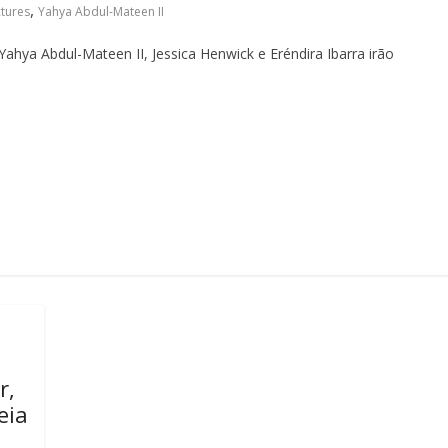
,
ctures
Yahya Abdul-Mateen II
Yahya Abdul-Mateen II, Jessica Henwick e Eréndira Ibarra irão
r,
eia