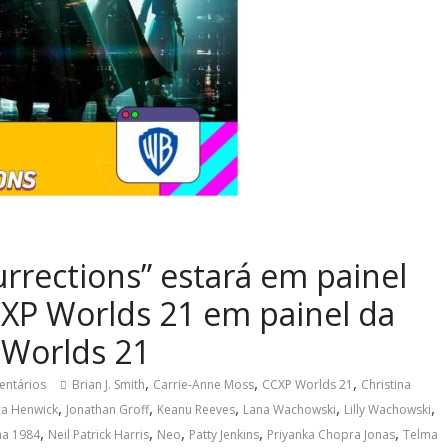
urrections” estará em painel
CXP Worlds 21 em painel da
 Worlds 21
,
,
,
entários
Brian J. Smith
Carrie-Anne Moss
CCXP Worlds 21
Christina
,
,
,
,
,
ca Henwick
Jonathan Groff
Keanu Reeves
Lana Wachowski
Lilly Wachowski
,
,
,
,
,
ha 1984
Neil Patrick Harris
Neo
Patty Jenkins
Priyanka Chopra Jonas
Telma