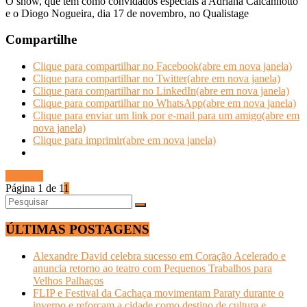
O show, que tem como convidados especiais a Adriana Calcanhotto
e o Diogo Nogueira, dia 17 de novembro, no Qualistage
Compartilhe
Clique para compartilhar no Facebook(abre em nova janela)
Clique para compartilhar no Twitter(abre em nova janela)
Clique para compartilhar no LinkedIn(abre em nova janela)
Clique para compartilhar no WhatsApp(abre em nova janela)
Clique para enviar um link por e-mail para um amigo(abre em
nova janela)
Clique para imprimir(abre em nova janela)
Ler mais
Página 1 de 1
1
ÚLTIMAS POSTAGENS
Alexandre David celebra sucesso em Coração Acelerado e
anuncia retorno ao teatro com Pequenos Trabalhos para
Velhos Palhaços
FLIP e Festival da Cachaça movimentam Paraty durante o
inverno e reforçam a cidade como destino de cultura e