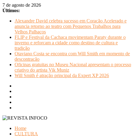
Pular
7 de agosto de 2026
para
Últimos:
o
Alexandre David celebra sucesso em Coração Acelerado e
conteúdo
anuncia retorno ao teatro com Pequenos Trabalhos para
Velhos Palhaços
FLIP e Festival da Cachaça movimentam Paraty durante o
inverno e reforçam a cidade como destino de cultura e
tradição
Otaviano Costa se encontra com Will Smith em momento de
descontração
Oficinas gratuitas no Museu Nacional apresentam o processo
criativo do artista Vik Muniz
Will Smith é atração principal da Expert XP 2026
REVISTA
Home
INFOCO
CULTURA