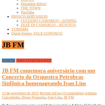
Streaming Infoco
THE TOWN
YouTube
INFOCO SERTANEJO
LUCIANO CAMARGO – GOSPEL
ZEZÉ DI CAMARGO – RÚSTICO
TURISMO
Quem Somos- FALE CONOSCO
JB FM
SHOWS
ÚLTIMAS NOTÍCIAS
JB FM comemora aniversário com um
Concerto da Orquestra Petrobras
Sinfônica homenageando Ivan Lins
15 de novembro de 2022
Revista InFoco
0 comentários
Adriana
Calcanhotto
,
Diogo Nogueira
,
Ivan Lins
,
JB FM