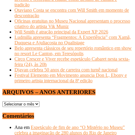
tradição
Otaviano Costa se encontra com Will Smith em momento de
descontração
Oficinas gratuitas no Museu Nacional apresentam o processo
criativo do artista Vik Muniz
Will Smith é atração principal da Expert XP 2026
Ludmilla apresenta “Fragmentos: A Experiência” com Xamã,
Duquesa e Ajuliacosta no Qualistage
Belo apresenta clássicos de seu repertório romântico em show
no resort Le Canton, em Teresópolis
Circo Crescer e Viver recebe espetáculo Cabaret nesta sexta-
feira (24), às 20h
Djavan celebra 50 anos de carreira com turnê nacional
Festival Elemento em Movimento anuncia Don L, Ebony e
primeiro artista internacional da 8ª edição
ARQUIVOS – ANOS ANTERIORES
ARQUIVOS
–
ANOS
Comentários
ANTERIORES
Ana
em
Espetáculo de fim de ano “O Mistério no Museu”
celebra a imaginação de 280 alunos do Rio de Janeiro