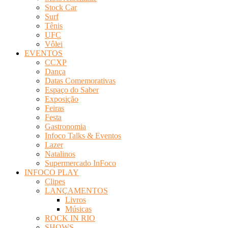
Stock Car
Surf
Tênis
UFC
Vôlei
EVENTOS
CCXP
Dança
Datas Comemorativas
Espaço do Saber
Exposição
Feiras
Festa
Gastronomia
Infoco Talks & Eventos
Lazer
Natalinos
Supermercado InFoco
INFOCO PLAY
Clipes
LANÇAMENTOS
Livros
Músicas
ROCK IN RIO
SHOWS