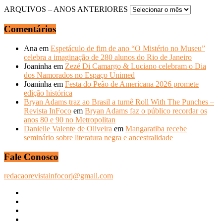
ARQUIVOS – ANOS ANTERIORES
Comentários
Ana
em
Espetáculo de fim de ano “O Mistério no Museu”
celebra a imaginação de 280 alunos do Rio de Janeiro
Joaninha
em
Zezé Di Camargo & Luciano celebram o Dia
dos Namorados no Espaço Unimed
Joaninha
em
Festa do Peão de Americana 2026 promete
edição histórica
Bryan Adams traz ao Brasil a turnê Roll With The Punches –
Revista InFoco
em
Bryan Adams faz o público recordar os
anos 80 e 90 no Metropolitan
Danielle Valente de Oliveira
em
Mangaratiba recebe
seminário sobre literatura negra e ancestralidade
Fale Conosco
redacaorevistainfocorj@gmail.com