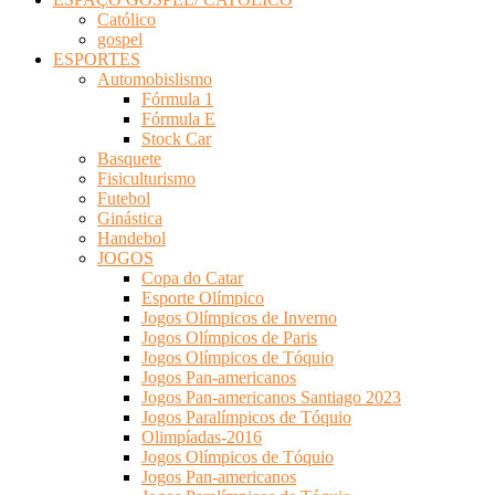
Católico
gospel
ESPORTES
Automobislismo
Fórmula 1
Fórmula E
Stock Car
Basquete
Fisiculturismo
Futebol
Ginástica
Handebol
JOGOS
Copa do Catar
Esporte Olímpico
Jogos Olímpicos de Inverno
Jogos Olímpicos de Paris
Jogos Olímpicos de Tóquio
Jogos Pan-americanos
Jogos Pan-americanos Santiago 2023
Jogos Paralímpicos de Tóquio
Olimpíadas-2016
Jogos Olímpicos de Tóquio
Jogos Pan-americanos