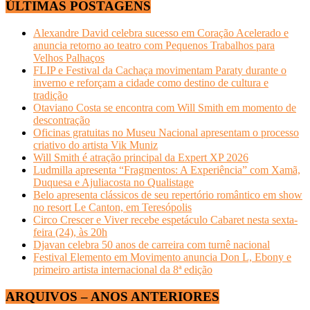
ÚLTIMAS POSTAGENS
Alexandre David celebra sucesso em Coração Acelerado e
anuncia retorno ao teatro com Pequenos Trabalhos para
Velhos Palhaços
FLIP e Festival da Cachaça movimentam Paraty durante o
inverno e reforçam a cidade como destino de cultura e
tradição
Otaviano Costa se encontra com Will Smith em momento de
descontração
Oficinas gratuitas no Museu Nacional apresentam o processo
criativo do artista Vik Muniz
Will Smith é atração principal da Expert XP 2026
Ludmilla apresenta “Fragmentos: A Experiência” com Xamã,
Duquesa e Ajuliacosta no Qualistage
Belo apresenta clássicos de seu repertório romântico em show
no resort Le Canton, em Teresópolis
Circo Crescer e Viver recebe espetáculo Cabaret nesta sexta-
feira (24), às 20h
Djavan celebra 50 anos de carreira com turnê nacional
Festival Elemento em Movimento anuncia Don L, Ebony e
primeiro artista internacional da 8ª edição
ARQUIVOS – ANOS ANTERIORES