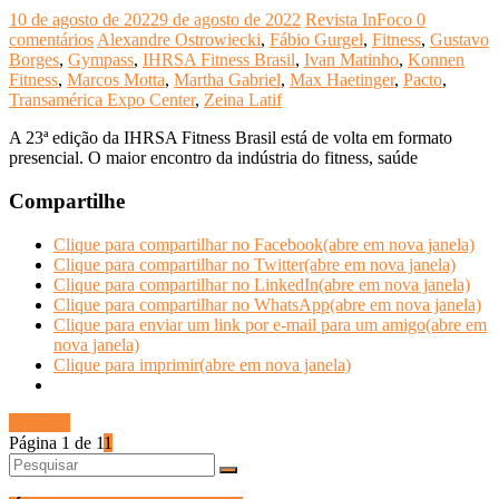
10 de agosto de 2022
9 de agosto de 2022
Revista InFoco
0
comentários
Alexandre Ostrowiecki
,
Fábio Gurgel
,
Fitness
,
Gustavo
Borges
,
Gympass
,
IHRSA Fitness Brasil
,
Ivan Matinho
,
Konnen
Fitness
,
Marcos Motta
,
Martha Gabriel
,
Max Haetinger
,
Pacto
,
Transamérica Expo Center
,
Zeina Latif
A 23ª edição da IHRSA Fitness Brasil está de volta em formato
presencial. O maior encontro da indústria do fitness, saúde
Compartilhe
Clique para compartilhar no Facebook(abre em nova janela)
Clique para compartilhar no Twitter(abre em nova janela)
Clique para compartilhar no LinkedIn(abre em nova janela)
Clique para compartilhar no WhatsApp(abre em nova janela)
Clique para enviar um link por e-mail para um amigo(abre em
nova janela)
Clique para imprimir(abre em nova janela)
Ler mais
Página 1 de 1
1