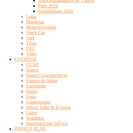
Jogos Paralímpicos de Tóquio
Paris 2024
Paralimpíada 2016
Lutas
Maratona
Motovelocidade
Stock Car
Surf
Tênis
UFC
Vôlei
EVENTOS
CCXP
Dança
Datas Comemorativas
Espaço do Saber
Exposição
Feiras
Festa
Gastronomia
Infoco Talks & Eventos
Lazer
Natalinos
Supermercado InFoco
INFOCO PLAY