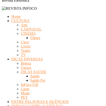
Revista Eletrônica
Home
CULTURA
Arte
CARNAVAL
CINEMA
Filmes
Circo
Livros
Teatro
TV
DICAS DIVERSAS
Beleza
Cursos
DICAS SAÚDE
Saúde
Saúde Pet
InFoco Útil
Lazer
Moda
PET
ENTRE PALAVRAS E SILÊNCIOS
ESPAÇO GOSPEL/ CATÓLICO