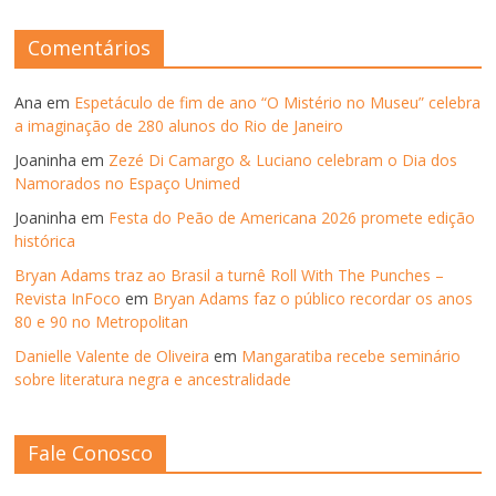
ANOS
ANTERIORES
Comentários
Ana
em
Espetáculo de fim de ano “O Mistério no Museu” celebra
a imaginação de 280 alunos do Rio de Janeiro
Joaninha
em
Zezé Di Camargo & Luciano celebram o Dia dos
Namorados no Espaço Unimed
Joaninha
em
Festa do Peão de Americana 2026 promete edição
histórica
Bryan Adams traz ao Brasil a turnê Roll With The Punches –
Revista InFoco
em
Bryan Adams faz o público recordar os anos
80 e 90 no Metropolitan
Danielle Valente de Oliveira
em
Mangaratiba recebe seminário
sobre literatura negra e ancestralidade
Fale Conosco