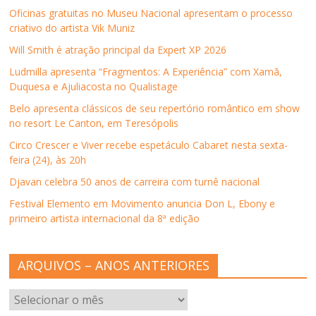
m
n
m
m
m
n
o
n
n
i
Oficinas gratuitas no Museu Nacional apresentam o processo
o
v
o
o
g
criativo do artista Vik Muniz
v
a
v
v
o
a
j
a
a
(
j
a
j
j
a
Will Smith é atração principal da Expert XP 2026
a
n
a
a
b
n
e
n
n
r
Ludmilla apresenta “Fragmentos: A Experiência” com Xamã,
e
l
e
e
e
l
a
l
l
e
Duquesa e Ajuliacosta no Qualistage
a
)
a
a
m
)
)
)
n
Belo apresenta clássicos de seu repertório romântico em show
o
v
no resort Le Canton, em Teresópolis
a
j
Circo Crescer e Viver recebe espetáculo Cabaret nesta sexta-
a
n
feira (24), às 20h
e
l
Djavan celebra 50 anos de carreira com turnê nacional
a
)
Festival Elemento em Movimento anuncia Don L, Ebony e
primeiro artista internacional da 8ª edição
ARQUIVOS – ANOS ANTERIORES
ARQUIVOS
–