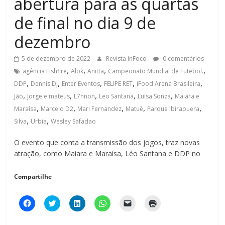
abertura para as quartas
de final no dia 9 de
dezembro
5 de dezembro de 2022
Revista InFoco
0 comentários
,
,
,
,
agência Fishfire
Alok
Anitta
Campeonato Mundial de Futebol.
,
,
,
,
,
DDP
Dennis DJ
Enter Eventos
FELIPE RET
iFood Arena Brasileira
,
,
,
,
,
Jão
Jorge e mateus
L7nnon
Leo Santana
Luisa Sonza
Maiara e
,
,
,
,
,
Maraísa
Marcelo D2
Mari Fernandez
Matuê
Parque Ibirapuera
,
,
Silva
Urbia
Wesley Safadao
O evento que conta a transmissão dos jogos, traz novas
atração, como Maiara e Maraísa, Léo Santana e DDP no
Compartilhe
C
C
C
C
C
C
l
l
l
l
l
l
i
i
i
i
i
i
q
q
q
q
q
q