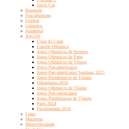
Stock Car
Basquete
Fisiculturismo
Futebol
Ginástica
Handebol
JOGOS
Copa do Catar
Esporte Olímpico
Jogos Olímpicos de Inverno
Jogos Olímpicos de Paris
Jogos Olímpicos de Tóquio
Jogos Pan-americanos
Jogos Pan-americanos Santiago 2023
Jogos Paralímpicos de Tóquio
Olimpíadas-2016
Jogos Olímpicos de Tóquio
Jogos Pan-americanos
Jogos Paralímpicos de Tóquio
Paris 2024
Paralimpíada 2016
Lutas
Maratona
Motovelocidade