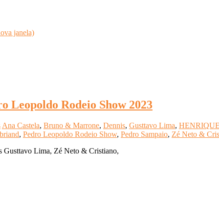
ova janela)
ro Leopoldo Rodeio Show 2023
s
Ana Castela
,
Bruno & Marrone
,
Dennis
,
Gusttavo Lima
,
HENRIQUE
briand
,
Pedro Leopoldo Rodeio Show
,
Pedro Sampaio
,
Zé Neto & Cris
dos Gusttavo Lima, Zé Neto & Cristiano,