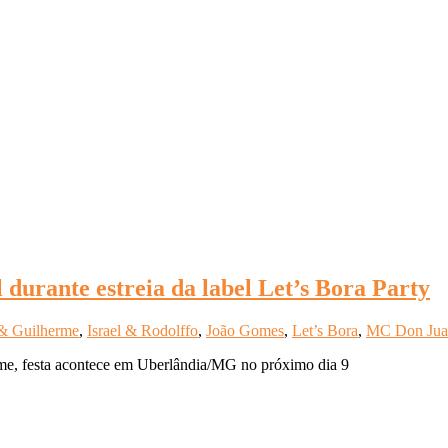
 durante estreia da label Let’s Bora Party
& Guilherme
,
Israel & Rodolffo
,
João Gomes
,
Let’s Bora
,
MC Don Jua
, festa acontece em Uberlândia/MG no próximo dia 9