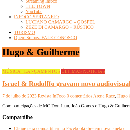
Streaming Infoco
THE TOWN
YouTube
INFOCO SERTANEJO
LUCIANO CAMARGO – GOSPEL
ZEZÉ DI CAMARGO – RÚSTICO
TURISMO
Quem Somos- FALE CONOSCO
Hugo & Guilherme
MÚSICA - LANÇAMENTOS
ÚLTIMAS NOTÍCIAS
Israel & Rodolffo gravam novo audiovisual
7 de julho de 2023
Revista InFoco
0 comentários
Arena Race
,
Hugo 
Com participações de MC Don Juan, João Gomes e Hugo & Guilherme
Compartilhe
Clique para compartilhar no Facebook(abre em nova janela)