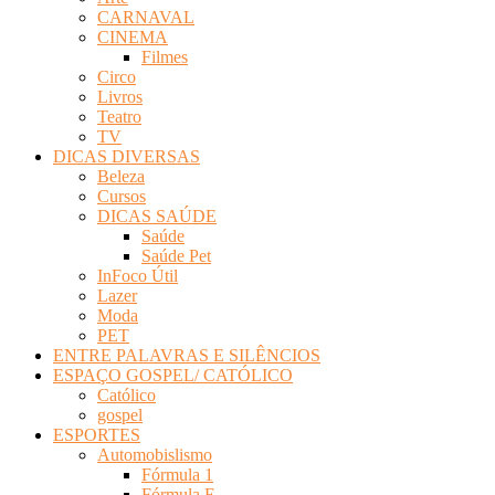
CARNAVAL
CINEMA
Filmes
Circo
Livros
Teatro
TV
DICAS DIVERSAS
Beleza
Cursos
DICAS SAÚDE
Saúde
Saúde Pet
InFoco Útil
Lazer
Moda
PET
ENTRE PALAVRAS E SILÊNCIOS
ESPAÇO GOSPEL/ CATÓLICO
Católico
gospel
ESPORTES
Automobislismo
Fórmula 1
Fórmula E