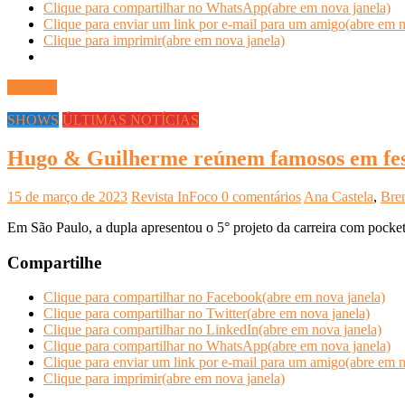
Clique para compartilhar no WhatsApp(abre em nova janela)
Clique para enviar um link por e-mail para um amigo(abre em n
Clique para imprimir(abre em nova janela)
Ler mais
SHOWS
ÚLTIMAS NOTÍCIAS
Hugo & Guilherme reúnem famosos em fes
15 de março de 2023
Revista InFoco
0 comentários
Ana Castela
,
Bren
Em São Paulo, a dupla apresentou o 5° projeto da carreira com poc
Compartilhe
Clique para compartilhar no Facebook(abre em nova janela)
Clique para compartilhar no Twitter(abre em nova janela)
Clique para compartilhar no LinkedIn(abre em nova janela)
Clique para compartilhar no WhatsApp(abre em nova janela)
Clique para enviar um link por e-mail para um amigo(abre em n
Clique para imprimir(abre em nova janela)