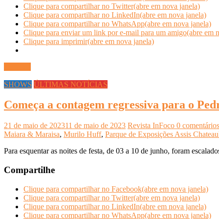
Clique para compartilhar no Twitter(abre em nova janela)
Clique para compartilhar no LinkedIn(abre em nova janela)
Clique para compartilhar no WhatsApp(abre em nova janela)
Clique para enviar um link por e-mail para um amigo(abre em n
Clique para imprimir(abre em nova janela)
Ler mais
SHOWS
ÚLTIMAS NOTÍCIAS
Começa a contagem regressiva para o Ped
21 de maio de 2023
11 de maio de 2023
Revista InFoco
0 comentário
Maiara & Maraisa
,
Murilo Huff
,
Parque de Exposições Assis Chateau
Para esquentar as noites de festa, de 03 a 10 de junho, foram escala
Compartilhe
Clique para compartilhar no Facebook(abre em nova janela)
Clique para compartilhar no Twitter(abre em nova janela)
Clique para compartilhar no LinkedIn(abre em nova janela)
Clique para compartilhar no WhatsApp(abre em nova janela)