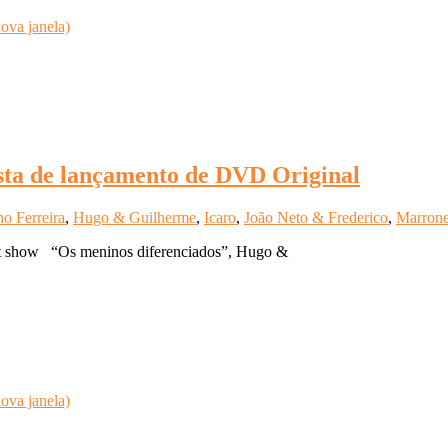
ova janela)
ta de lançamento de DVD Original
o Ferreira
,
Hugo & Guilherme
,
Icaro
,
João Neto & Frederico
,
Marron
ket show “Os meninos diferenciados”, Hugo &
ova janela)