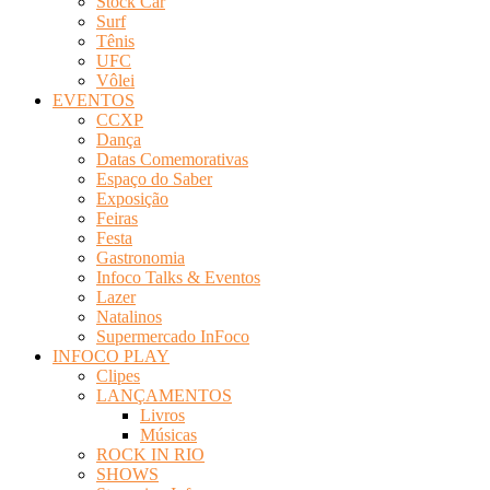
Stock Car
Surf
Tênis
UFC
Vôlei
EVENTOS
CCXP
Dança
Datas Comemorativas
Espaço do Saber
Exposição
Feiras
Festa
Gastronomia
Infoco Talks & Eventos
Lazer
Natalinos
Supermercado InFoco
INFOCO PLAY
Clipes
LANÇAMENTOS
Livros
Músicas
ROCK IN RIO
SHOWS