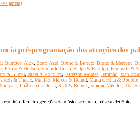
ova janela)
uncia pré-programação das atrações dos pal
de Barretos
,
Alok
,
Boate Azul
,
Bruno & Barreto
,
Bruno & Marrone
,
Br
o
,
Edson & Hudson
,
Eduardo Costa
,
Felipe & Rodrigo
,
Fernando & S
aro & Gilmar
,
Israel & Rodolffo
,
Jefferson Moraes
,
Jeromão
,
João Bosc
s Reis & Thácio
,
Malifoo
,
Marcos & Belutti
,
Maria Cecília & Rodolfo
 Sampaio
,
Phábrica de Ideias
,
Rick & Renner
,
Simone Mendes
,
Thales 
p reunirá diferentes gerações da música sertaneja, música eletrônica