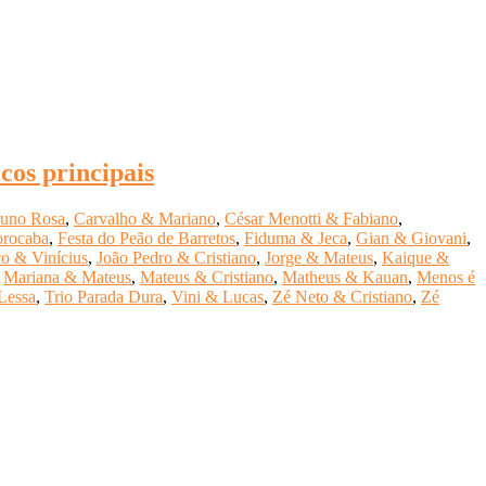
cos principais
uno Rosa
,
Carvalho & Mariano
,
César Menotti & Fabiano
,
orocaba
,
Festa do Peão de Barretos
,
Fiduma & Jeca
,
Gian & Giovani
,
o & Vinícius
,
João Pedro & Cristiano
,
Jorge & Mateus
,
Kaique &
,
Mariana & Mateus
,
Mateus & Cristiano
,
Matheus & Kauan
,
Menos é
Lessa
,
Trio Parada Dura
,
Vini & Lucas
,
Zé Neto & Cristiano
,
Zé