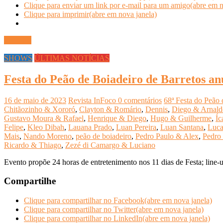
Clique para enviar um link por e-mail para um amigo(abre em n
Clique para imprimir(abre em nova janela)
Ler mais
SHOWS
ÚLTIMAS NOTÍCIAS
Festa do Peão de Boiadeiro de Barretos an
16 de maio de 2023
Revista InFoco
0 comentários
68ª Festa do Peão 
Chitãozinho & Xororó
,
Clayton & Romário
,
Dennis
,
Diego & Arnald
Gustavo Moura & Rafael
,
Henrique & Diego
,
Hugo & Guilherme
,
Íc
Felipe
,
Kleo Dibah
,
Lauana Prado
,
Luan Pereira
,
Luan Santana
,
Luca
Mais
,
Nando Moreno
,
peão de boiadeiro
,
Pedro Paulo & Alex
,
Pedro
Ricardo & Thiago
,
Zezé di Camargo & Luciano
Evento propõe 24 horas de entretenimento nos 11 dias de Festa; line-u
Compartilhe
Clique para compartilhar no Facebook(abre em nova janela)
Clique para compartilhar no Twitter(abre em nova janela)
Clique para compartilhar no LinkedIn(abre em nova janela)