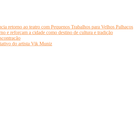
cia retorno ao teatro com Pequenos Trabalhos para Velhos Palhaços
o e reforçam a cidade como destino de cultura e tradição
scontração
iativo do artista Vik Muniz