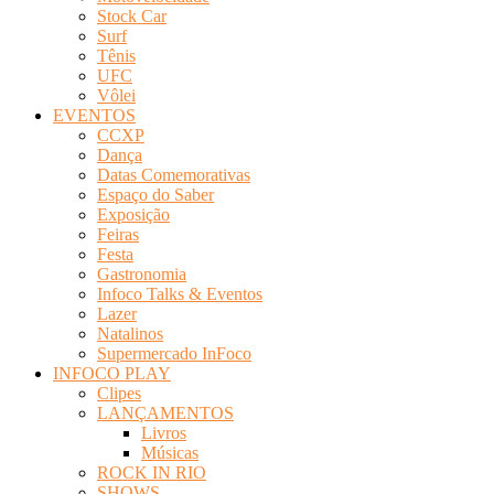
Stock Car
Surf
Tênis
UFC
Vôlei
EVENTOS
CCXP
Dança
Datas Comemorativas
Espaço do Saber
Exposição
Feiras
Festa
Gastronomia
Infoco Talks & Eventos
Lazer
Natalinos
Supermercado InFoco
INFOCO PLAY
Clipes
LANÇAMENTOS
Livros
Músicas
ROCK IN RIO
SHOWS