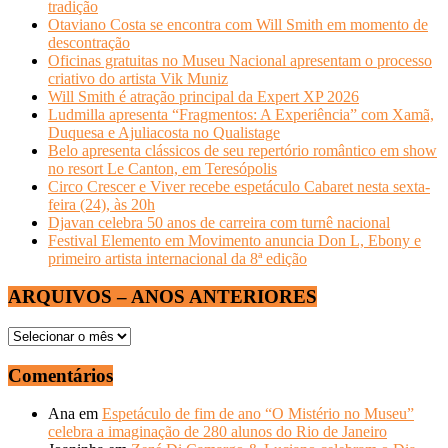
tradição
Otaviano Costa se encontra com Will Smith em momento de
descontração
Oficinas gratuitas no Museu Nacional apresentam o processo
criativo do artista Vik Muniz
Will Smith é atração principal da Expert XP 2026
Ludmilla apresenta “Fragmentos: A Experiência” com Xamã,
Duquesa e Ajuliacosta no Qualistage
Belo apresenta clássicos de seu repertório romântico em show
no resort Le Canton, em Teresópolis
Circo Crescer e Viver recebe espetáculo Cabaret nesta sexta-
feira (24), às 20h
Djavan celebra 50 anos de carreira com turnê nacional
Festival Elemento em Movimento anuncia Don L, Ebony e
primeiro artista internacional da 8ª edição
ARQUIVOS – ANOS ANTERIORES
ARQUIVOS
–
ANOS
Comentários
ANTERIORES
Ana
em
Espetáculo de fim de ano “O Mistério no Museu”
celebra a imaginação de 280 alunos do Rio de Janeiro