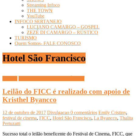
Streaming Infoco
THE TOWN
YouTube
INFOCO SERTANEJO
LUCIANO CAMARGO – GOSPEL
ZEZÉ DI CAMARGO – RÚSTICO
TURISMO
Quem Somos- FALE CONOSCO
Hotel São Francisco
Cinema
ESPAÇO GOSPEL/ CATÓLICO
Leilão do FICC é realizado com apoio de
Kristhel Byancco
12 de outubro de 2017
Divulgacao
0 comentários
Emily Cristiny
,
festival de cinema
,
FICC
,
Hotel São Francisco
,
La Byancco
,
Thalita
Pertuzatti
Sucesso total o leilão beneficente do Festival de Cinema, FICC, que