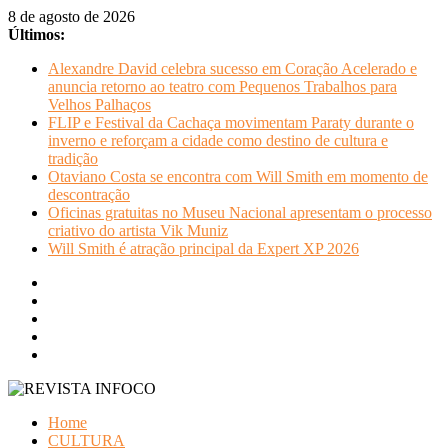
Pular
8 de agosto de 2026
para
Últimos:
o
Alexandre David celebra sucesso em Coração Acelerado e
conteúdo
anuncia retorno ao teatro com Pequenos Trabalhos para
Velhos Palhaços
FLIP e Festival da Cachaça movimentam Paraty durante o
inverno e reforçam a cidade como destino de cultura e
tradição
Otaviano Costa se encontra com Will Smith em momento de
descontração
Oficinas gratuitas no Museu Nacional apresentam o processo
criativo do artista Vik Muniz
Will Smith é atração principal da Expert XP 2026
REVISTA
Home
INFOCO
CULTURA