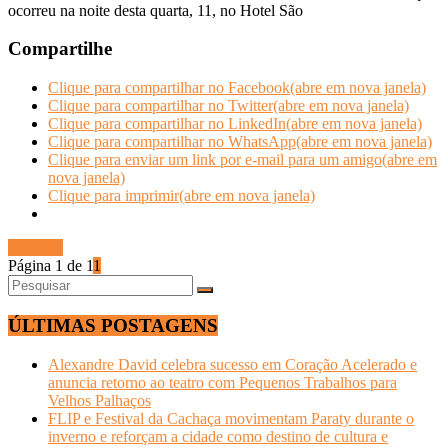
ocorreu na noite desta quarta, 11, no Hotel São
Compartilhe
Clique para compartilhar no Facebook(abre em nova janela)
Clique para compartilhar no Twitter(abre em nova janela)
Clique para compartilhar no LinkedIn(abre em nova janela)
Clique para compartilhar no WhatsApp(abre em nova janela)
Clique para enviar um link por e-mail para um amigo(abre em
nova janela)
Clique para imprimir(abre em nova janela)
Ler mais
Página 1 de 1
1
ÚLTIMAS POSTAGENS
Alexandre David celebra sucesso em Coração Acelerado e
anuncia retorno ao teatro com Pequenos Trabalhos para
Velhos Palhaços
FLIP e Festival da Cachaça movimentam Paraty durante o
inverno e reforçam a cidade como destino de cultura e