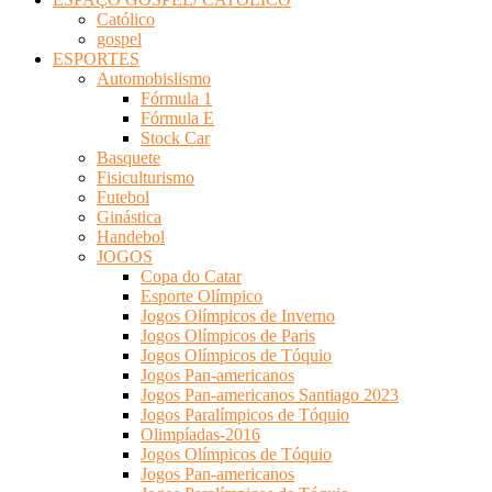
Católico
gospel
ESPORTES
Automobislismo
Fórmula 1
Fórmula E
Stock Car
Basquete
Fisiculturismo
Futebol
Ginástica
Handebol
JOGOS
Copa do Catar
Esporte Olímpico
Jogos Olímpicos de Inverno
Jogos Olímpicos de Paris
Jogos Olímpicos de Tóquio
Jogos Pan-americanos
Jogos Pan-americanos Santiago 2023
Jogos Paralímpicos de Tóquio
Olimpíadas-2016
Jogos Olímpicos de Tóquio
Jogos Pan-americanos