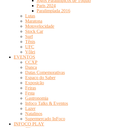
Jogos Paralímpicos de Tóquio
Paris 2024
Paralimpíada 2016
Lutas
Maratona
Motovelocidade
Stock Car
Surf
Tênis
UFC
Vôlei
EVENTOS
CCXP
Dança
Datas Comemorativas
Espaço do Saber
Exposição
Feiras
Festa
Gastronomia
Infoco Talks & Eventos
Lazer
Natalinos
Supermercado InFoco
INFOCO PLAY