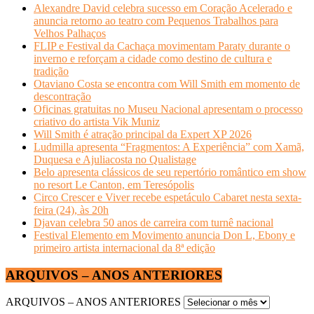
Alexandre David celebra sucesso em Coração Acelerado e
anuncia retorno ao teatro com Pequenos Trabalhos para
Velhos Palhaços
FLIP e Festival da Cachaça movimentam Paraty durante o
inverno e reforçam a cidade como destino de cultura e
tradição
Otaviano Costa se encontra com Will Smith em momento de
descontração
Oficinas gratuitas no Museu Nacional apresentam o processo
criativo do artista Vik Muniz
Will Smith é atração principal da Expert XP 2026
Ludmilla apresenta “Fragmentos: A Experiência” com Xamã,
Duquesa e Ajuliacosta no Qualistage
Belo apresenta clássicos de seu repertório romântico em show
no resort Le Canton, em Teresópolis
Circo Crescer e Viver recebe espetáculo Cabaret nesta sexta-
feira (24), às 20h
Djavan celebra 50 anos de carreira com turnê nacional
Festival Elemento em Movimento anuncia Don L, Ebony e
primeiro artista internacional da 8ª edição
ARQUIVOS – ANOS ANTERIORES
ARQUIVOS – ANOS ANTERIORES