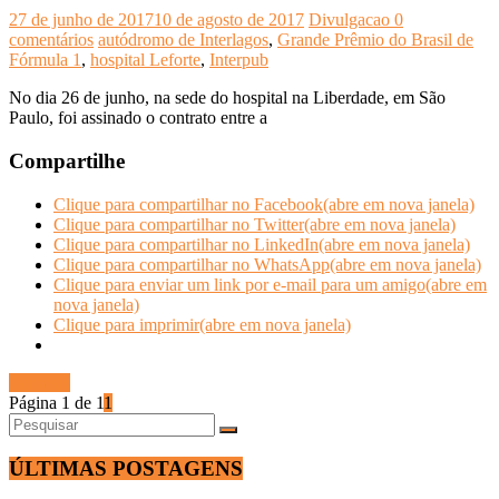
27 de junho de 2017
10 de agosto de 2017
Divulgacao
0
comentários
autódromo de Interlagos
,
Grande Prêmio do Brasil de
Fórmula 1
,
hospital Leforte
,
Interpub
No dia 26 de junho, na sede do hospital na Liberdade, em São
Paulo, foi assinado o contrato entre a
Compartilhe
Clique para compartilhar no Facebook(abre em nova janela)
Clique para compartilhar no Twitter(abre em nova janela)
Clique para compartilhar no LinkedIn(abre em nova janela)
Clique para compartilhar no WhatsApp(abre em nova janela)
Clique para enviar um link por e-mail para um amigo(abre em
nova janela)
Clique para imprimir(abre em nova janela)
Ler mais
Página 1 de 1
1
ÚLTIMAS POSTAGENS