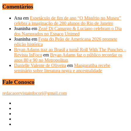
Comentários
Ana
em
Espetáculo de fim de ano “O Mistério no Museu”
celebra a imaginação de 280 alunos do Rio de Janeiro
Joaninha
em
Zezé Di Camargo & Luciano celebram o Dia
dos Namorados no Espaço Unimed
Joaninha
em
Festa do Peão de Americana 2026 promete
edição histórica
Bryan Adams traz ao Brasil a turnê Roll With The Punches –
Revista InFoco
em
Bryan Adams faz o público recordar os
anos 80 e 90 no Metropolitan
Danielle Valente de Oliveira
em
Mangaratiba recebe
seminário sobre literatura negra e ancestralidade
Fale Conosco
redacaorevistainfocorj@gmail.com