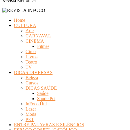
Revista Eletrônica
Home
CULTURA
Arte
CARNAVAL
CINEMA
Filmes
Circo
Livros
Teatro
TV
DICAS DIVERSAS
Beleza
Cursos
DICAS SAÚDE
Saúde
Saúde Pet
InFoco Útil
Lazer
Moda
PET
ENTRE PALAVRAS E SILÊNCIOS
ESPAÇO GOSPEL/ CATÓLICO