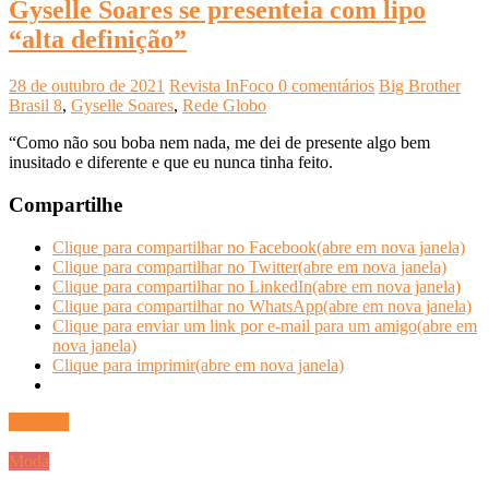
Gyselle Soares se presenteia com lipo
“alta definição”
28 de outubro de 2021
Revista InFoco
0 comentários
Big Brother
Brasil 8
,
Gyselle Soares
,
Rede Globo
“Como não sou boba nem nada, me dei de presente algo bem
inusitado e diferente e que eu nunca tinha feito.
Compartilhe
Clique para compartilhar no Facebook(abre em nova janela)
Clique para compartilhar no Twitter(abre em nova janela)
Clique para compartilhar no LinkedIn(abre em nova janela)
Clique para compartilhar no WhatsApp(abre em nova janela)
Clique para enviar um link por e-mail para um amigo(abre em
nova janela)
Clique para imprimir(abre em nova janela)
Ler mais
Moda