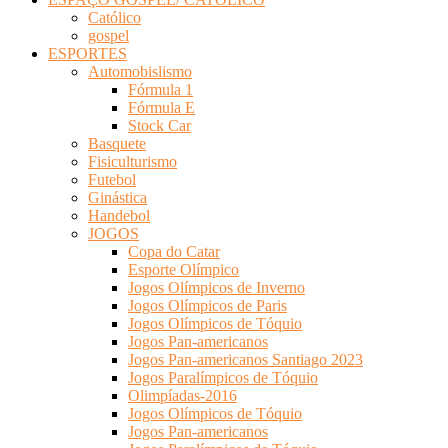
Católico
gospel
ESPORTES
Automobislismo
Fórmula 1
Fórmula E
Stock Car
Basquete
Fisiculturismo
Futebol
Ginástica
Handebol
JOGOS
Copa do Catar
Esporte Olímpico
Jogos Olímpicos de Inverno
Jogos Olímpicos de Paris
Jogos Olímpicos de Tóquio
Jogos Pan-americanos
Jogos Pan-americanos Santiago 2023
Jogos Paralímpicos de Tóquio
Olimpíadas-2016
Jogos Olímpicos de Tóquio
Jogos Pan-americanos