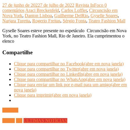
27 de junho de 2022
7 de julho de 2022
Revista InFoco
0
comentários
Araci Breckenfeld
,
Carlos Loffler
,
Circuncisão em
Nova York
,
Danton Lisboa
,
Guilherme DelRio
,
Gyselle Soares
,
Narjara Turetta
,
Rogerio Freitas
,
Sérgio Fonta
,
Teatro Fashion Mall
Gyselle Soares esteve presente no espetáculo Circuncisão em Nova
York, no Teatro Fashion Mall, Rio de Janeiro. Ela cumprimentou o
elenco
Compartilhe
Clique para compartilhar no Facebook(abre em nova janela)
Clique para compartilhar no Twitter(abre em nova janela)
Clique para compartilhar no LinkedIn(abre em nova janela)
Clique para compartilhar no WhatsApp(abre em nova janela)
Clique para enviar um link por e-mail para um amigo(abre em
nova janela)
Clique para imprimir(abre em nova janela)
Ler mais
Beleza
TV
ÚLTIMAS NOTÍCIAS