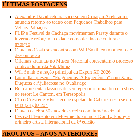
ÚLTIMAS POSTAGENS
Alexandre David celebra sucesso em Coração Acelerado e
anuncia retorno ao teatro com Pequenos Trabalhos para
Velhos Palhaços
FLIP e Festival da Cachaça movimentam Paraty durante o
inverno e reforçam a cidade como destino de cultura e
tradição
Otaviano Costa se encontra com Will Smith em momento de
descontração
Oficinas gratuitas no Museu Nacional apresentam o processo
criativo do artista Vik Muniz
Will Smith é atração principal da Expert XP 2026
Ludmilla apresenta “Fragmentos: A Experiência” com Xamã,
Duquesa e Ajuliacosta no Qualistage
Belo apresenta clássicos de seu repertório romântico em show
no resort Le Canton, em Teresópolis
Circo Crescer e Viver recebe espetáculo Cabaret nesta sexta-
feira (24), às 20h
Djavan celebra 50 anos de carreira com turnê nacional
Festival Elemento em Movimento anuncia Don L, Ebony e
primeiro artista internacional da 8ª edição
ARQUIVOS – ANOS ANTERIORES