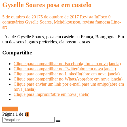
Gyselle Soares posa em castelo
5 de outubro de 2017
5 de outubro de 2017
Revista InFoco
0
comentários
Gyselle Soares
,
Mehdikoussou
,
revista francesa Line-
art
A atriz Gyselle Soares, posa em castelo na França, Bourgogne. Em
um dos seus lugares preferidos, ela posou para as
Compartilhe
Clique para compartilhar no Facebook(abre em nova janela)
Clique para compartilhar no Twitter(abre em nova janela)
Clique para compartilhar no LinkedIn(abre em nova janela)
Clique para compartilhar no WhatsApp(abre em nova janela)
Clique para enviar um link por e-mail para um amigo(abre em
nova janela)
Clique para imprimir(abre em nova janela)
Ler mais
Página 1 de 1
1