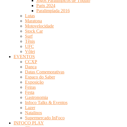
Jogos Paralímpicos de Tóquio
Paris 2024
Paralimpíada 2016
Lutas
Maratona
Motovelocidade
Stock Car
Surf
Tênis
UFC
Vôlei
EVENTOS
CCXP
Dança
Datas Comemorativas
Espaço do Saber
Exposição
Feiras
Festa
Gastronomia
Infoco Talks & Eventos
Lazer
Natalinos
Supermercado InFoco
INFOCO PLAY