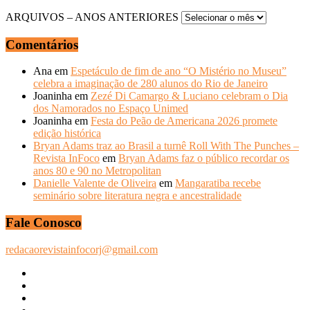
ARQUIVOS – ANOS ANTERIORES
Comentários
Ana
em
Espetáculo de fim de ano “O Mistério no Museu”
celebra a imaginação de 280 alunos do Rio de Janeiro
Joaninha
em
Zezé Di Camargo & Luciano celebram o Dia
dos Namorados no Espaço Unimed
Joaninha
em
Festa do Peão de Americana 2026 promete
edição histórica
Bryan Adams traz ao Brasil a turnê Roll With The Punches –
Revista InFoco
em
Bryan Adams faz o público recordar os
anos 80 e 90 no Metropolitan
Danielle Valente de Oliveira
em
Mangaratiba recebe
seminário sobre literatura negra e ancestralidade
Fale Conosco
redacaorevistainfocorj@gmail.com