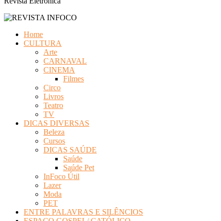
Revista Eletrônica
Home
CULTURA
Arte
CARNAVAL
CINEMA
Filmes
Circo
Livros
Teatro
TV
DICAS DIVERSAS
Beleza
Cursos
DICAS SAÚDE
Saúde
Saúde Pet
InFoco Útil
Lazer
Moda
PET
ENTRE PALAVRAS E SILÊNCIOS
ESPAÇO GOSPEL/ CATÓLICO