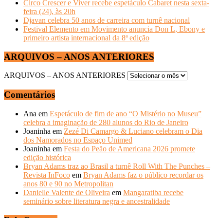
Circo Crescer e Viver recebe espetáculo Cabaret nesta sexta-
feira (24), às 20h
Djavan celebra 50 anos de carreira com turnê nacional
Festival Elemento em Movimento anuncia Don L, Ebony e
primeiro artista internacional da 8ª edição
ARQUIVOS – ANOS ANTERIORES
ARQUIVOS – ANOS ANTERIORES
Comentários
Ana
em
Espetáculo de fim de ano “O Mistério no Museu”
celebra a imaginação de 280 alunos do Rio de Janeiro
Joaninha
em
Zezé Di Camargo & Luciano celebram o Dia
dos Namorados no Espaço Unimed
Joaninha
em
Festa do Peão de Americana 2026 promete
edição histórica
Bryan Adams traz ao Brasil a turnê Roll With The Punches –
Revista InFoco
em
Bryan Adams faz o público recordar os
anos 80 e 90 no Metropolitan
Danielle Valente de Oliveira
em
Mangaratiba recebe
seminário sobre literatura negra e ancestralidade