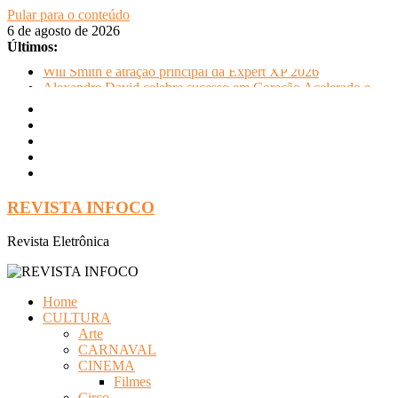
Pular para o conteúdo
6 de agosto de 2026
Últimos:
Will Smith é atração principal da Expert XP 2026
Alexandre David celebra sucesso em Coração Acelerado e
anuncia retorno ao teatro com Pequenos Trabalhos para
Velhos Palhaços
FLIP e Festival da Cachaça movimentam Paraty durante o
inverno e reforçam a cidade como destino de cultura e
tradição
Otaviano Costa se encontra com Will Smith em momento de
descontração
REVISTA INFOCO
Oficinas gratuitas no Museu Nacional apresentam o processo
criativo do artista Vik Muniz
Revista Eletrônica
Home
CULTURA
Arte
CARNAVAL
CINEMA
Filmes
Circo