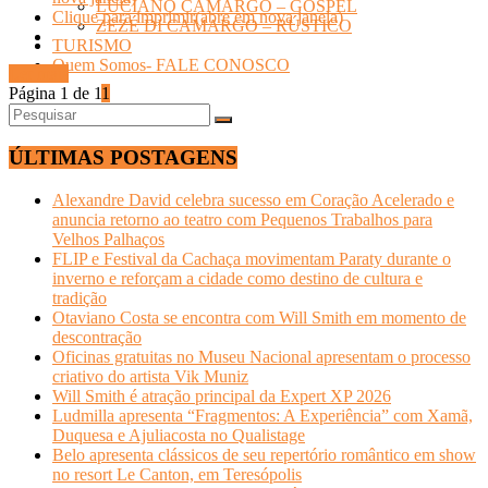
LUCIANO CAMARGO – GOSPEL
Clique para imprimir(abre em nova janela)
ZEZÉ DI CAMARGO – RÚSTICO
TURISMO
Quem Somos- FALE CONOSCO
Ler mais
Página 1 de 1
1
ÚLTIMAS POSTAGENS
Alexandre David celebra sucesso em Coração Acelerado e
anuncia retorno ao teatro com Pequenos Trabalhos para
Velhos Palhaços
FLIP e Festival da Cachaça movimentam Paraty durante o
inverno e reforçam a cidade como destino de cultura e
tradição
Otaviano Costa se encontra com Will Smith em momento de
descontração
Oficinas gratuitas no Museu Nacional apresentam o processo
criativo do artista Vik Muniz
Will Smith é atração principal da Expert XP 2026
Ludmilla apresenta “Fragmentos: A Experiência” com Xamã,
Duquesa e Ajuliacosta no Qualistage
Belo apresenta clássicos de seu repertório romântico em show
no resort Le Canton, em Teresópolis