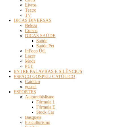
Livros
Teatro
TV
DICAS DIVERSAS
Beleza
Cursos
DICAS SAÚDE
Saúde
Saúde Pet
InFoco Útil
Lazer
Moda
PET
ENTRE PALAVRAS E SILÊNCIOS
ESPAÇO GOSPEL/ CATÓLICO
Católico
gospel
ESPORTES
Automobislismo
Fórmula 1
Fórmula E
Stock Car
Basquete
Fisiculturismo