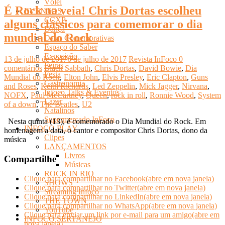
Vôlei
É Rock na veia! Chris Dortas escolheu
EVENTOS
CCXP
alguns clássicos para comemorar o dia
Dança
mundial do Rock
Datas Comemorativas
Espaço do Saber
Exposição
13 de julho de 2017
6 de julho de 2017
Revista InFoco
0
Feiras
comentários
Black Sabbath
,
Chris Dortas
,
David Bowie
,
Dia
Festa
Mundial do Rock
,
Elton John
,
Elvis Presley
,
Eric Clapton
,
Guns
Gastronomia
and Roses
,
Keith Richards
,
Led Zeppelin
,
Mick Jagger
,
Nirvana
,
Infoco Talks & Eventos
NOFX
,
Paul McCartney
,
Queen
,
rock in roll
,
Ronnie Wood
,
System
Lazer
of a down
,
The Beatles
,
U2
Natalinos
Supermercado InFoco
Nesta quinta (13), é comemorado o Dia Mundial do Rock. Em
INFOCO PLAY
homenagem a data, o cantor e compositor Chris Dortas, dono da
Clipes
música
LANÇAMENTOS
Livros
Compartilhe
Músicas
ROCK IN RIO
Clique para compartilhar no Facebook(abre em nova janela)
SHOWS
Clique para compartilhar no Twitter(abre em nova janela)
Streaming Infoco
Clique para compartilhar no LinkedIn(abre em nova janela)
THE TOWN
Clique para compartilhar no WhatsApp(abre em nova janela)
YouTube
Clique para enviar um link por e-mail para um amigo(abre em
INFOCO SERTANEJO
nova janela)