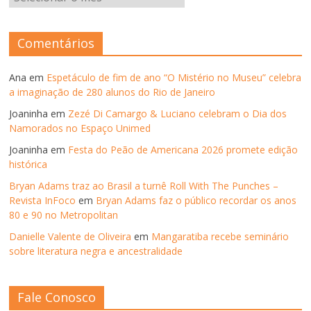
–
ANOS
ANTERIORES
Comentários
Ana
em
Espetáculo de fim de ano “O Mistério no Museu” celebra
a imaginação de 280 alunos do Rio de Janeiro
Joaninha
em
Zezé Di Camargo & Luciano celebram o Dia dos
Namorados no Espaço Unimed
Joaninha
em
Festa do Peão de Americana 2026 promete edição
histórica
Bryan Adams traz ao Brasil a turnê Roll With The Punches –
Revista InFoco
em
Bryan Adams faz o público recordar os anos
80 e 90 no Metropolitan
Danielle Valente de Oliveira
em
Mangaratiba recebe seminário
sobre literatura negra e ancestralidade
Fale Conosco