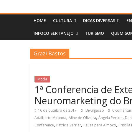
HOME
CULTURA
DICAS DIVERSAS
EN
INFOCO SERTANEJO
TURISMO
QUEM SOM
Grazi Bastos
Moda
1ª Conferencia de Exte
Neuromarketing do Bra
16 de outubro de 2017
Divulgacao
0 comentár
,
,
,
Adalberto Miranda
Aline de Oliveira
Ângela Person
Dan
,
,
,
Conference
Patrícia Verrier
Pausa para Almoço
Priscila