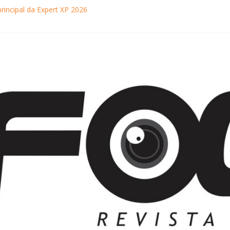
principal da Expert XP 2026
ebra sucesso em Coração Acelerado e anuncia retorno ao teatro com
achaça movimentam Paraty durante o inverno e reforçam a cidade com
ncontra com Will Smith em momento de descontração
o Museu Nacional apresentam o processo criativo do artista Vik Muniz