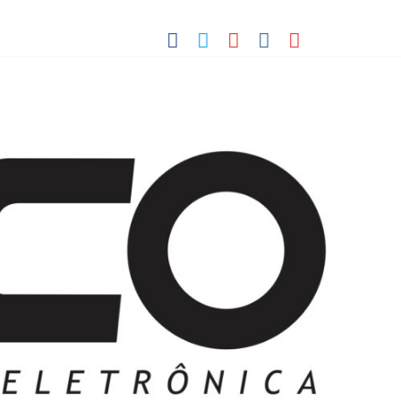
 Pequenos Trabalhos para Velhos Palhaços
o destino de cultura e tradição