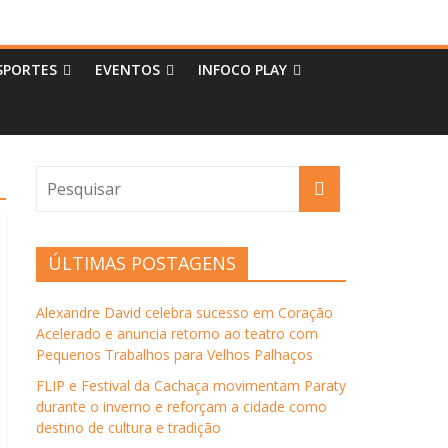
SPORTES
EVENTOS
INFOCO PLAY
ÚLTIMAS POSTAGENS
Alexandre David celebra sucesso em Coração
Acelerado e anuncia retorno ao teatro com
Pequenos Trabalhos para Velhos Palhaços
FLIP e Festival da Cachaça movimentam Paraty
durante o inverno e reforçam a cidade como
destino de cultura e tradição