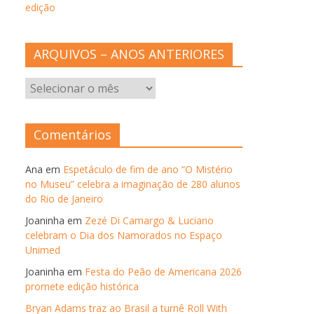
edição
ARQUIVOS – ANOS ANTERIORES
ARQUIVOS
–
ANOS
ANTERIORES
Comentários
Ana
em
Espetáculo de fim de ano “O Mistério
no Museu” celebra a imaginação de 280 alunos
do Rio de Janeiro
Joaninha
em
Zezé Di Camargo & Luciano
celebram o Dia dos Namorados no Espaço
Unimed
Joaninha
em
Festa do Peão de Americana 2026
promete edição histórica
Bryan Adams traz ao Brasil a turnê Roll With