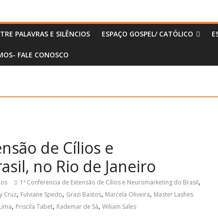
TRE PALAVRAS E SILÊNCIOS
ESPAÇO GOSPEL/ CATÓLICO
E
OS- FALE CONOSCO
nsão de Cílios e
sil, no Rio de Janeiro
,
ios
1ª Conferencia de Extensão de Cílios e Neuromarketing do Brasil
,
,
,
,
y Cruz
Fulviane Spedo
Grazi Bastos
Marcela Oliveira
Master Lashes
,
,
,
 Lima
Priscila Tabet
Rademar de Sá
Wiliam Sales