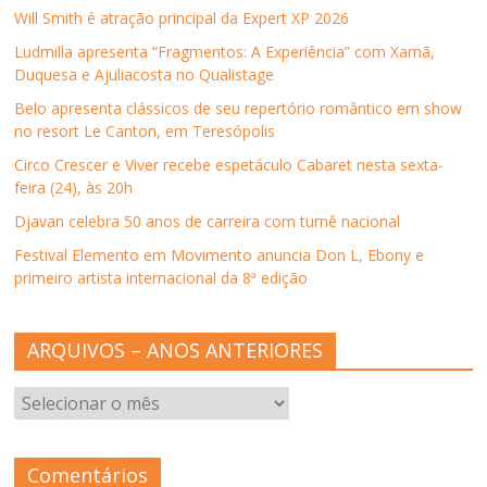
j
a
j
j
a
Will Smith é atração principal da Expert XP 2026
a
n
a
a
b
n
e
n
n
r
Ludmilla apresenta “Fragmentos: A Experiência” com Xamã,
e
l
e
e
e
l
a
l
l
e
Duquesa e Ajuliacosta no Qualistage
a
)
a
a
m
)
)
)
n
Belo apresenta clássicos de seu repertório romântico em show
o
v
no resort Le Canton, em Teresópolis
a
j
Circo Crescer e Viver recebe espetáculo Cabaret nesta sexta-
a
n
feira (24), às 20h
e
l
Djavan celebra 50 anos de carreira com turnê nacional
a
)
Festival Elemento em Movimento anuncia Don L, Ebony e
primeiro artista internacional da 8ª edição
ARQUIVOS – ANOS ANTERIORES
ARQUIVOS
–
ANOS
ANTERIORES
Comentários