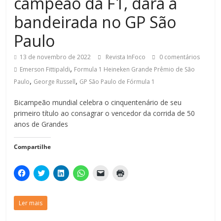
campeão da F1, dará a
bandeirada no GP São
Paulo
13 de novembro de 2022
Revista InFoco
0 comentários
,
Emerson Fittipaldi
Formula 1 Heineken Grande Prêmio de São
,
,
Paulo
George Russell
GP São Paulo de Fórmula 1
Bicampeão mundial celebra o cinquentenário de seu
primeiro título ao consagrar o vencedor da corrida de 50
anos de Grandes
Compartilhe
C
C
C
C
C
C
l
l
l
l
l
l
i
i
i
i
i
i
q
q
q
q
q
q
u
u
u
u
u
u
Ler mais
e
e
e
e
e
e
p
p
p
p
p
p
a
a
a
a
a
a