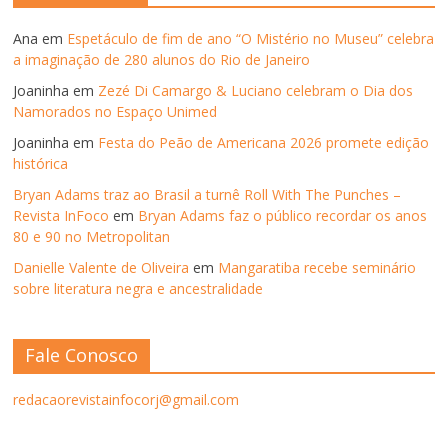
Ana
em
Espetáculo de fim de ano “O Mistério no Museu” celebra
a imaginação de 280 alunos do Rio de Janeiro
Joaninha
em
Zezé Di Camargo & Luciano celebram o Dia dos
Namorados no Espaço Unimed
Joaninha
em
Festa do Peão de Americana 2026 promete edição
histórica
Bryan Adams traz ao Brasil a turnê Roll With The Punches –
Revista InFoco
em
Bryan Adams faz o público recordar os anos
80 e 90 no Metropolitan
Danielle Valente de Oliveira
em
Mangaratiba recebe seminário
sobre literatura negra e ancestralidade
Fale Conosco
redacaorevistainfocorj@gmail.com