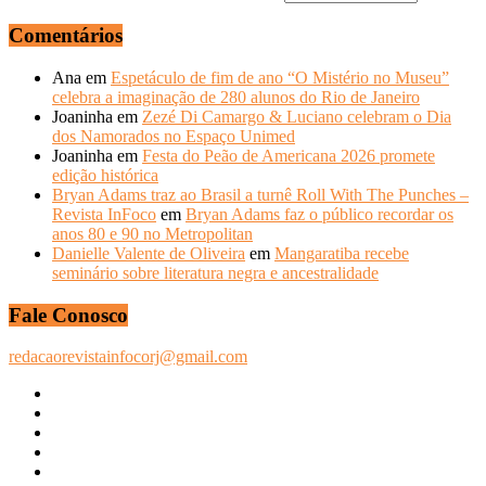
Comentários
Ana
em
Espetáculo de fim de ano “O Mistério no Museu”
celebra a imaginação de 280 alunos do Rio de Janeiro
Joaninha
em
Zezé Di Camargo & Luciano celebram o Dia
dos Namorados no Espaço Unimed
Joaninha
em
Festa do Peão de Americana 2026 promete
edição histórica
Bryan Adams traz ao Brasil a turnê Roll With The Punches –
Revista InFoco
em
Bryan Adams faz o público recordar os
anos 80 e 90 no Metropolitan
Danielle Valente de Oliveira
em
Mangaratiba recebe
seminário sobre literatura negra e ancestralidade
Fale Conosco
redacaorevistainfocorj@gmail.com