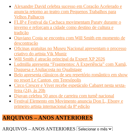
Alexandre David celebra sucesso em Coração Acelerado e
anuncia retorno ao teatro com Pequenos Trabalhos para
Velhos Palhaços
FLIP e Festival da Cachaça movimentam Paraty durante o
inverno e reforçam a cidade como destino de cultura e
tradição
Otaviano Costa se encontra com Will Smith em momento de
descontração
Oficinas gratuitas no Museu Nacional apresentam o processo
criativo do artista Vik Muniz
Will Smith é atração principal da Expert XP 2026
Ludmilla apresenta “Fragmentos: A Experiência” com Xamã,
Duquesa e Ajuliacosta no Qualistage
Belo apresenta clássicos de seu repertório romântico em show
no resort Le Canton, em Teresópolis
Circo Crescer e Viver recebe espetáculo Cabaret nesta sexta-
feira (24), às 20h
Djavan celebra 50 anos de carreira com turnê nacional
Festival Elemento em Movimento anuncia Don L, Ebony e
primeiro artista internacional da 8ª edição
ARQUIVOS – ANOS ANTERIORES
ARQUIVOS – ANOS ANTERIORES