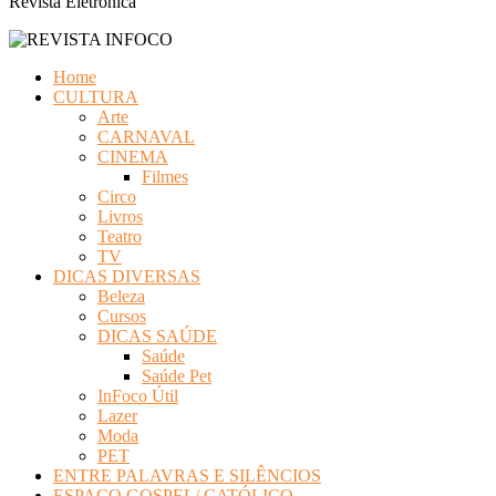
Revista Eletrônica
Home
CULTURA
Arte
CARNAVAL
CINEMA
Filmes
Circo
Livros
Teatro
TV
DICAS DIVERSAS
Beleza
Cursos
DICAS SAÚDE
Saúde
Saúde Pet
InFoco Útil
Lazer
Moda
PET
ENTRE PALAVRAS E SILÊNCIOS
ESPAÇO GOSPEL/ CATÓLICO