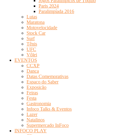
Jogos Paralímpicos de Tóquio
Paris 2024
Paralimpíada 2016
Lutas
Maratona
Motovelocidade
Stock Car
Surf
Tênis
UFC
Vôlei
EVENTOS
CCXP
Dança
Datas Comemorativas
Espaço do Saber
Exposição
Feiras
Festa
Gastronomia
Infoco Talks & Eventos
Lazer
Natalinos
Supermercado InFoco
INFOCO PLAY