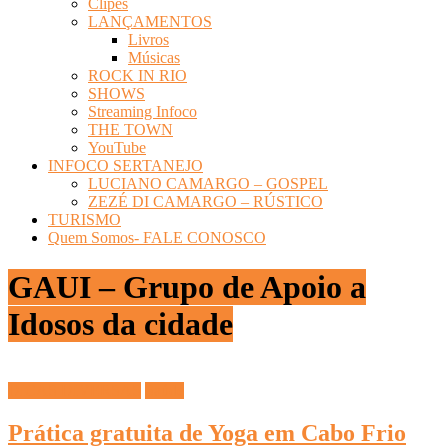
Clipes
LANÇAMENTOS
Livros
Músicas
ROCK IN RIO
SHOWS
Streaming Infoco
THE TOWN
YouTube
INFOCO SERTANEJO
LUCIANO CAMARGO – GOSPEL
ZEZÉ DI CAMARGO – RÚSTICO
TURISMO
Quem Somos- FALE CONOSCO
GAUI – Grupo de Apoio a
Idosos da cidade
DICAS DIVERSAS
Saúde
Prática gratuita de Yoga em Cabo Frio