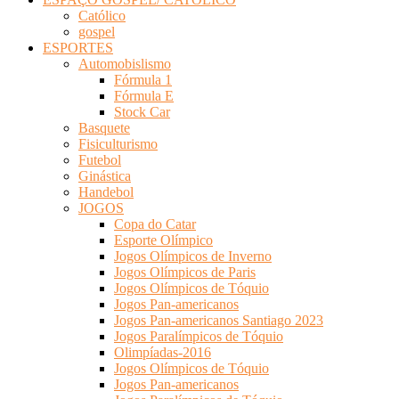
Católico
gospel
ESPORTES
Automobislismo
Fórmula 1
Fórmula E
Stock Car
Basquete
Fisiculturismo
Futebol
Ginástica
Handebol
JOGOS
Copa do Catar
Esporte Olímpico
Jogos Olímpicos de Inverno
Jogos Olímpicos de Paris
Jogos Olímpicos de Tóquio
Jogos Pan-americanos
Jogos Pan-americanos Santiago 2023
Jogos Paralímpicos de Tóquio
Olimpíadas-2016
Jogos Olímpicos de Tóquio
Jogos Pan-americanos