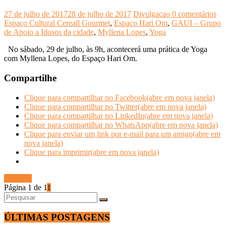
27 de julho de 2017
28 de julho de 2017
Divulgacao
0 comentários
Espaço Cultural Cereall Gourmet
,
Espaço Hari Om
,
GAUI – Grupo
de Apoio a Idosos da cidade
,
Myllena Lopes
,
Yoga
No sábado, 29 de julho, às 9h, acontecerá uma prática de Yoga
com Myllena Lopes, do Espaço Hari Om.
Compartilhe
Clique para compartilhar no Facebook(abre em nova janela)
Clique para compartilhar no Twitter(abre em nova janela)
Clique para compartilhar no LinkedIn(abre em nova janela)
Clique para compartilhar no WhatsApp(abre em nova janela)
Clique para enviar um link por e-mail para um amigo(abre em
nova janela)
Clique para imprimir(abre em nova janela)
Ler mais
Página 1 de 1
1
ÚLTIMAS POSTAGENS