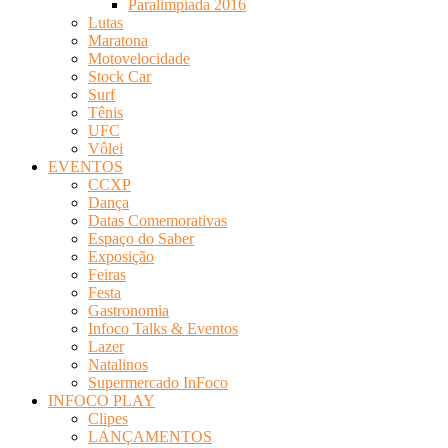
Paralimpíada 2016
Lutas
Maratona
Motovelocidade
Stock Car
Surf
Tênis
UFC
Vôlei
EVENTOS
CCXP
Dança
Datas Comemorativas
Espaço do Saber
Exposição
Feiras
Festa
Gastronomia
Infoco Talks & Eventos
Lazer
Natalinos
Supermercado InFoco
INFOCO PLAY
Clipes
LANÇAMENTOS