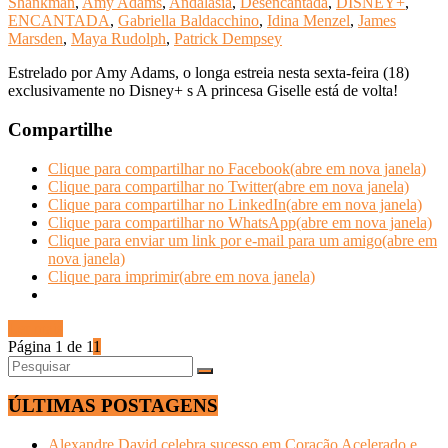
Shankman
,
Amy Adams
,
Andalasia
,
Desencantada
,
DISNEY+
,
ENCANTADA
,
Gabriella Baldacchino
,
Idina Menzel
,
James
Marsden
,
Maya Rudolph
,
Patrick Dempsey
Estrelado por Amy Adams, o longa estreia nesta sexta-feira (18)
exclusivamente no Disney+ s A princesa Giselle está de volta!
Compartilhe
Clique para compartilhar no Facebook(abre em nova janela)
Clique para compartilhar no Twitter(abre em nova janela)
Clique para compartilhar no LinkedIn(abre em nova janela)
Clique para compartilhar no WhatsApp(abre em nova janela)
Clique para enviar um link por e-mail para um amigo(abre em
nova janela)
Clique para imprimir(abre em nova janela)
Ler mais
Página 1 de 1
1
ÚLTIMAS POSTAGENS
Alexandre David celebra sucesso em Coração Acelerado e