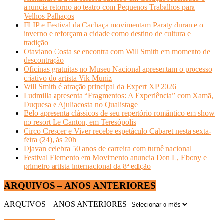
anuncia retorno ao teatro com Pequenos Trabalhos para
Velhos Palhaços
FLIP e Festival da Cachaça movimentam Paraty durante o
inverno e reforçam a cidade como destino de cultura e
tradição
Otaviano Costa se encontra com Will Smith em momento de
descontração
Oficinas gratuitas no Museu Nacional apresentam o processo
criativo do artista Vik Muniz
Will Smith é atração principal da Expert XP 2026
Ludmilla apresenta “Fragmentos: A Experiência” com Xamã,
Duquesa e Ajuliacosta no Qualistage
Belo apresenta clássicos de seu repertório romântico em show
no resort Le Canton, em Teresópolis
Circo Crescer e Viver recebe espetáculo Cabaret nesta sexta-
feira (24), às 20h
Djavan celebra 50 anos de carreira com turnê nacional
Festival Elemento em Movimento anuncia Don L, Ebony e
primeiro artista internacional da 8ª edição
ARQUIVOS – ANOS ANTERIORES
ARQUIVOS – ANOS ANTERIORES