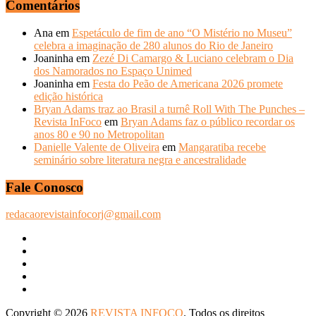
Comentários
Ana
em
Espetáculo de fim de ano “O Mistério no Museu”
celebra a imaginação de 280 alunos do Rio de Janeiro
Joaninha
em
Zezé Di Camargo & Luciano celebram o Dia
dos Namorados no Espaço Unimed
Joaninha
em
Festa do Peão de Americana 2026 promete
edição histórica
Bryan Adams traz ao Brasil a turnê Roll With The Punches –
Revista InFoco
em
Bryan Adams faz o público recordar os
anos 80 e 90 no Metropolitan
Danielle Valente de Oliveira
em
Mangaratiba recebe
seminário sobre literatura negra e ancestralidade
Fale Conosco
redacaorevistainfocorj@gmail.com
Copyright © 2026
REVISTA INFOCO
. Todos os direitos