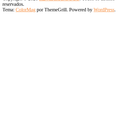
reservados.
Tema:
ColorMag
por ThemeGrill. Powered by
WordPress
.