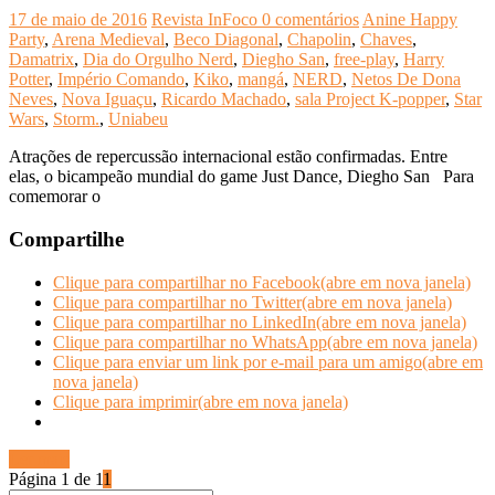
17 de maio de 2016
Revista InFoco
0 comentários
Anine Happy
Party
,
Arena Medieval
,
Beco Diagonal
,
Chapolin
,
Chaves
,
Damatrix
,
Dia do Orgulho Nerd
,
Diegho San
,
free-play
,
Harry
Potter
,
Império Comando
,
Kiko
,
mangá
,
NERD
,
Netos De Dona
Neves
,
Nova Iguaçu
,
Ricardo Machado
,
sala Project K-popper
,
Star
Wars
,
Storm.
,
Uniabeu
Atrações de repercussão internacional estão confirmadas. Entre
elas, o bicampeão mundial do game Just Dance, Diegho San Para
comemorar o
Compartilhe
Clique para compartilhar no Facebook(abre em nova janela)
Clique para compartilhar no Twitter(abre em nova janela)
Clique para compartilhar no LinkedIn(abre em nova janela)
Clique para compartilhar no WhatsApp(abre em nova janela)
Clique para enviar um link por e-mail para um amigo(abre em
nova janela)
Clique para imprimir(abre em nova janela)
Ler mais
Página 1 de 1
1