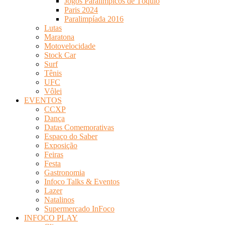
Jogos Paralímpicos de Tóquio
Paris 2024
Paralimpíada 2016
Lutas
Maratona
Motovelocidade
Stock Car
Surf
Tênis
UFC
Vôlei
EVENTOS
CCXP
Dança
Datas Comemorativas
Espaço do Saber
Exposição
Feiras
Festa
Gastronomia
Infoco Talks & Eventos
Lazer
Natalinos
Supermercado InFoco
INFOCO PLAY