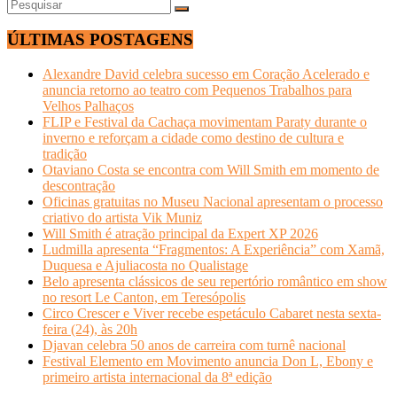
ÚLTIMAS POSTAGENS
Alexandre David celebra sucesso em Coração Acelerado e
anuncia retorno ao teatro com Pequenos Trabalhos para
Velhos Palhaços
FLIP e Festival da Cachaça movimentam Paraty durante o
inverno e reforçam a cidade como destino de cultura e
tradição
Otaviano Costa se encontra com Will Smith em momento de
descontração
Oficinas gratuitas no Museu Nacional apresentam o processo
criativo do artista Vik Muniz
Will Smith é atração principal da Expert XP 2026
Ludmilla apresenta “Fragmentos: A Experiência” com Xamã,
Duquesa e Ajuliacosta no Qualistage
Belo apresenta clássicos de seu repertório romântico em show
no resort Le Canton, em Teresópolis
Circo Crescer e Viver recebe espetáculo Cabaret nesta sexta-
feira (24), às 20h
Djavan celebra 50 anos de carreira com turnê nacional
Festival Elemento em Movimento anuncia Don L, Ebony e
primeiro artista internacional da 8ª edição