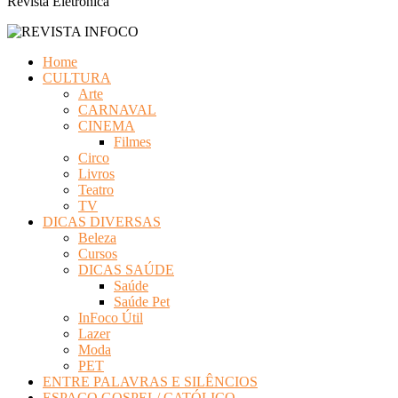
Revista Eletrônica
Home
CULTURA
Arte
CARNAVAL
CINEMA
Filmes
Circo
Livros
Teatro
TV
DICAS DIVERSAS
Beleza
Cursos
DICAS SAÚDE
Saúde
Saúde Pet
InFoco Útil
Lazer
Moda
PET
ENTRE PALAVRAS E SILÊNCIOS
ESPAÇO GOSPEL/ CATÓLICO