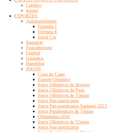
Católico
gospel
ESPORTES
Automobislismo
Fórmula 1
Fórmula E
Stock Car
Basquete
Fisiculturismo
Futebol
Ginástica
Handebol
JOGOS
Copa do Catar
Esporte Olímpico
Jogos Olímpicos de Inverno
Jogos Olímpicos de Paris
Jogos Olímpicos de Tóquio
Jogos Pan-americanos
Jogos Pan-americanos Santiago 2023
Jogos Paralímpicos de Tóquio
Olimpíadas-2016
Jogos Olímpicos de Tóquio
Jogos Pan-americanos