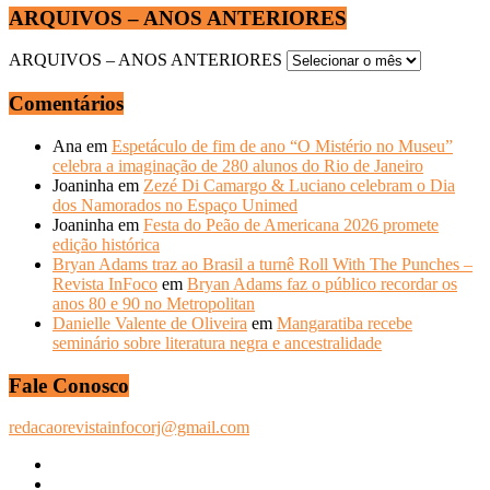
ARQUIVOS – ANOS ANTERIORES
ARQUIVOS – ANOS ANTERIORES
Comentários
Ana
em
Espetáculo de fim de ano “O Mistério no Museu”
celebra a imaginação de 280 alunos do Rio de Janeiro
Joaninha
em
Zezé Di Camargo & Luciano celebram o Dia
dos Namorados no Espaço Unimed
Joaninha
em
Festa do Peão de Americana 2026 promete
edição histórica
Bryan Adams traz ao Brasil a turnê Roll With The Punches –
Revista InFoco
em
Bryan Adams faz o público recordar os
anos 80 e 90 no Metropolitan
Danielle Valente de Oliveira
em
Mangaratiba recebe
seminário sobre literatura negra e ancestralidade
Fale Conosco
redacaorevistainfocorj@gmail.com