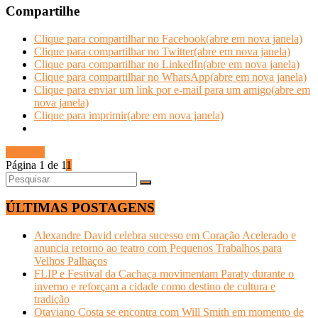
Compartilhe
Clique para compartilhar no Facebook(abre em nova janela)
Clique para compartilhar no Twitter(abre em nova janela)
Clique para compartilhar no LinkedIn(abre em nova janela)
Clique para compartilhar no WhatsApp(abre em nova janela)
Clique para enviar um link por e-mail para um amigo(abre em
nova janela)
Clique para imprimir(abre em nova janela)
Ler mais
Página 1 de 1
1
ÚLTIMAS POSTAGENS
Alexandre David celebra sucesso em Coração Acelerado e
anuncia retorno ao teatro com Pequenos Trabalhos para
Velhos Palhaços
FLIP e Festival da Cachaça movimentam Paraty durante o
inverno e reforçam a cidade como destino de cultura e
tradição
Otaviano Costa se encontra com Will Smith em momento de