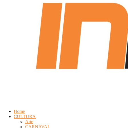
Revista
Eletrônica
Home
CULTURA
Arte
CARNAVAL