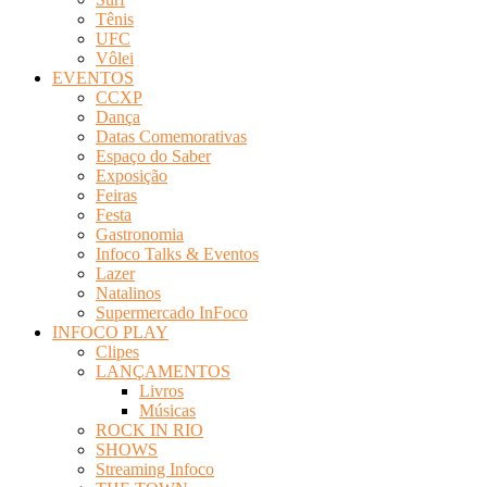
Tênis
UFC
Vôlei
EVENTOS
CCXP
Dança
Datas Comemorativas
Espaço do Saber
Exposição
Feiras
Festa
Gastronomia
Infoco Talks & Eventos
Lazer
Natalinos
Supermercado InFoco
INFOCO PLAY
Clipes
LANÇAMENTOS
Livros
Músicas
ROCK IN RIO
SHOWS
Streaming Infoco