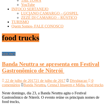
THE TOWN
YouTube
INFOCO SERTANEJO
LUCIANO CAMARGO – GOSPEL
ZEZÉ DI CAMARGO – RÚSTICO
TURISMO
Quem Somos- FALE CONOSCO
food trucks
SHOWS
Banda Neuttra se apresenta em Festival
Gastronômico de Niterói
22 de julho de 2017
21 de julho de 2017
Divulgacao
0
comentários
Banda Neuttra
,
Cenna3 Imagem e Mídia
,
food trucks
Neste domingo, dia 23, a Banda Neuttra agita o Festival
Gastronômico de Niterói. O evento reúne os principais nomes de
food trucks,