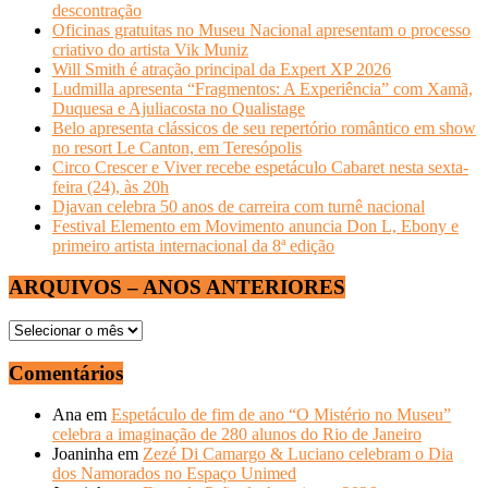
descontração
Oficinas gratuitas no Museu Nacional apresentam o processo
criativo do artista Vik Muniz
Will Smith é atração principal da Expert XP 2026
Ludmilla apresenta “Fragmentos: A Experiência” com Xamã,
Duquesa e Ajuliacosta no Qualistage
Belo apresenta clássicos de seu repertório romântico em show
no resort Le Canton, em Teresópolis
Circo Crescer e Viver recebe espetáculo Cabaret nesta sexta-
feira (24), às 20h
Djavan celebra 50 anos de carreira com turnê nacional
Festival Elemento em Movimento anuncia Don L, Ebony e
primeiro artista internacional da 8ª edição
ARQUIVOS – ANOS ANTERIORES
ARQUIVOS
–
ANOS
Comentários
ANTERIORES
Ana
em
Espetáculo de fim de ano “O Mistério no Museu”
celebra a imaginação de 280 alunos do Rio de Janeiro
Joaninha
em
Zezé Di Camargo & Luciano celebram o Dia
dos Namorados no Espaço Unimed