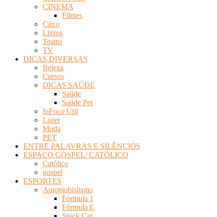
CINEMA
Filmes
Circo
Livros
Teatro
TV
DICAS DIVERSAS
Beleza
Cursos
DICAS SAÚDE
Saúde
Saúde Pet
InFoco Útil
Lazer
Moda
PET
ENTRE PALAVRAS E SILÊNCIOS
ESPAÇO GOSPEL/ CATÓLICO
Católico
gospel
ESPORTES
Automobislismo
Fórmula 1
Fórmula E
Stock Car