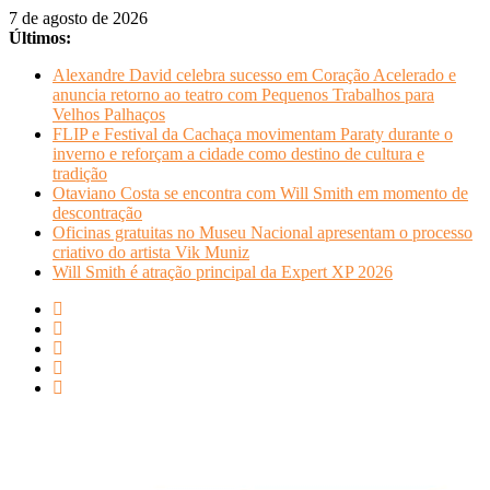
Pular
7 de agosto de 2026
para
Últimos:
o
Alexandre David celebra sucesso em Coração Acelerado e
conteúdo
anuncia retorno ao teatro com Pequenos Trabalhos para
Velhos Palhaços
FLIP e Festival da Cachaça movimentam Paraty durante o
inverno e reforçam a cidade como destino de cultura e
tradição
Otaviano Costa se encontra com Will Smith em momento de
descontração
Oficinas gratuitas no Museu Nacional apresentam o processo
criativo do artista Vik Muniz
Will Smith é atração principal da Expert XP 2026
REVISTA
INFOCO