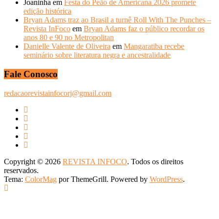
Joaninha
em
Festa do Peão de Americana 2026 promete
edição histórica
Bryan Adams traz ao Brasil a turnê Roll With The Punches –
Revista InFoco
em
Bryan Adams faz o público recordar os
anos 80 e 90 no Metropolitan
Danielle Valente de Oliveira
em
Mangaratiba recebe
seminário sobre literatura negra e ancestralidade
Fale Conosco
redacaorevistainfocorj@gmail.com
Copyright © 2026
REVISTA INFOCO
. Todos os direitos
reservados.
Tema:
ColorMag
por ThemeGrill. Powered by
WordPress
.