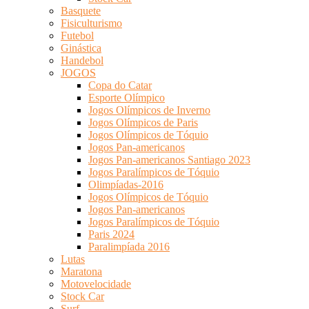
Basquete
Fisiculturismo
Futebol
Ginástica
Handebol
JOGOS
Copa do Catar
Esporte Olímpico
Jogos Olímpicos de Inverno
Jogos Olímpicos de Paris
Jogos Olímpicos de Tóquio
Jogos Pan-americanos
Jogos Pan-americanos Santiago 2023
Jogos Paralímpicos de Tóquio
Olimpíadas-2016
Jogos Olímpicos de Tóquio
Jogos Pan-americanos
Jogos Paralímpicos de Tóquio
Paris 2024
Paralimpíada 2016
Lutas
Maratona
Motovelocidade
Stock Car
Surf