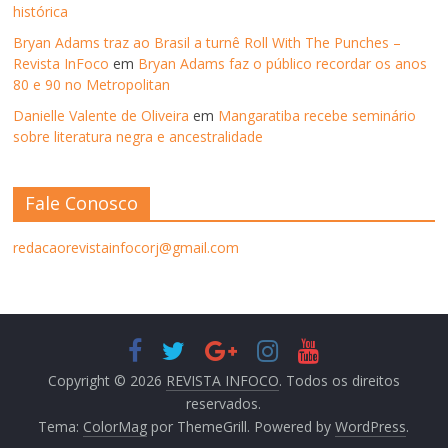
histórica
Bryan Adams traz ao Brasil a turnê Roll With The Punches –
Revista InFoco
em
Bryan Adams faz o público recordar os anos
80 e 90 no Metropolitan
Danielle Valente de Oliveira
em
Mangaratiba recebe seminário
sobre literatura negra e ancestralidade
Fale Conosco
redacaorevistainfocorj@gmail.com
Copyright © 2026
REVISTA INFOCO
. Todos os direitos
reservados.
Tema:
ColorMag
por ThemeGrill. Powered by
WordPress
.