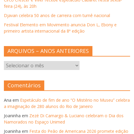
a
n
feira (24), às 20h
e
l
Djavan celebra 50 anos de carreira com turnê nacional
a
)
Festival Elemento em Movimento anuncia Don L, Ebony e
primeiro artista internacional da 8ª edição
ARQUIVOS – ANOS ANTERIORES
ARQUIVOS
–
ANOS
ANTERIORES
Comentários
Ana
em
Espetáculo de fim de ano “O Mistério no Museu” celebra
a imaginação de 280 alunos do Rio de Janeiro
Joaninha
em
Zezé Di Camargo & Luciano celebram o Dia dos
Namorados no Espaço Unimed
Joaninha
em
Festa do Peão de Americana 2026 promete edição