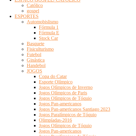
Católico
gospel
ESPORTES
Automobislismo
Fórmula 1
Fórmula E
Stock Car
Basquete
Fisiculturismo
Futebol
Ginástica
Handebol
JOGOS
Copa do Catar
Esporte Olímpico
Jogos Olímpicos de Inverno
Jogos Olímpicos de Paris
Jogos Olímpicos de Tóquio
Jogos Pan-americanos
Jogos Pan-americanos Santiago 2023
Jogos Paralímpicos de Tóquio
Olimpíadas-2016
Jogos Olímpicos de Tóquio
Jogos Pan-americanos