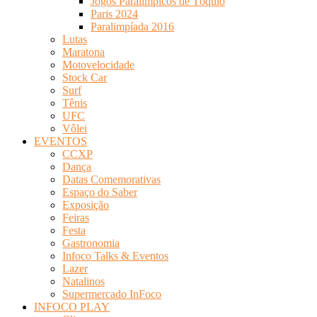
Jogos Paralímpicos de Tóquio
Paris 2024
Paralimpíada 2016
Lutas
Maratona
Motovelocidade
Stock Car
Surf
Tênis
UFC
Vôlei
EVENTOS
CCXP
Dança
Datas Comemorativas
Espaço do Saber
Exposição
Feiras
Festa
Gastronomia
Infoco Talks & Eventos
Lazer
Natalinos
Supermercado InFoco
INFOCO PLAY