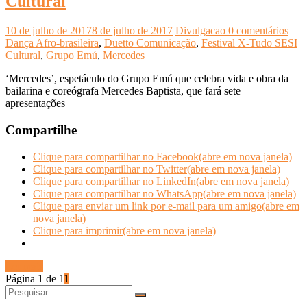
Cultural
10 de julho de 2017
8 de julho de 2017
Divulgacao
0 comentários
Dança Afro-brasileira
,
Duetto Comunicação
,
Festival X-Tudo SESI
Cultural
,
Grupo Emú
,
Mercedes
‘Mercedes’, espetáculo do Grupo Emú que celebra vida e obra da
bailarina e coreógrafa Mercedes Baptista, que fará sete
apresentações
Compartilhe
Clique para compartilhar no Facebook(abre em nova janela)
Clique para compartilhar no Twitter(abre em nova janela)
Clique para compartilhar no LinkedIn(abre em nova janela)
Clique para compartilhar no WhatsApp(abre em nova janela)
Clique para enviar um link por e-mail para um amigo(abre em
nova janela)
Clique para imprimir(abre em nova janela)
Ler mais
Página 1 de 1
1