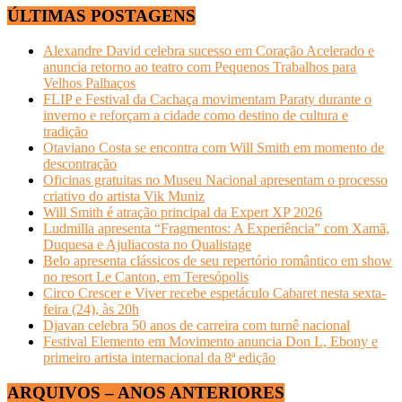
ÚLTIMAS POSTAGENS
Alexandre David celebra sucesso em Coração Acelerado e
anuncia retorno ao teatro com Pequenos Trabalhos para
Velhos Palhaços
FLIP e Festival da Cachaça movimentam Paraty durante o
inverno e reforçam a cidade como destino de cultura e
tradição
Otaviano Costa se encontra com Will Smith em momento de
descontração
Oficinas gratuitas no Museu Nacional apresentam o processo
criativo do artista Vik Muniz
Will Smith é atração principal da Expert XP 2026
Ludmilla apresenta “Fragmentos: A Experiência” com Xamã,
Duquesa e Ajuliacosta no Qualistage
Belo apresenta clássicos de seu repertório romântico em show
no resort Le Canton, em Teresópolis
Circo Crescer e Viver recebe espetáculo Cabaret nesta sexta-
feira (24), às 20h
Djavan celebra 50 anos de carreira com turnê nacional
Festival Elemento em Movimento anuncia Don L, Ebony e
primeiro artista internacional da 8ª edição
ARQUIVOS – ANOS ANTERIORES