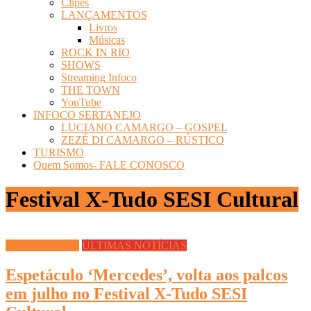
Clipes
LANÇAMENTOS
Livros
Músicas
ROCK IN RIO
SHOWS
Streaming Infoco
THE TOWN
YouTube
INFOCO SERTANEJO
LUCIANO CAMARGO – GOSPEL
ZEZÉ DI CAMARGO – RÚSTICO
TURISMO
Quem Somos- FALE CONOSCO
Festival X-Tudo SESI Cultural
Espaço do Saber
ÚLTIMAS NOTÍCIAS
Espetáculo ‘Mercedes’, volta aos palcos
em julho no Festival X-Tudo SESI