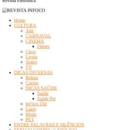
Revista Eletrônica
Home
CULTURA
Arte
CARNAVAL
CINEMA
Filmes
Circo
Livros
Teatro
TV
DICAS DIVERSAS
Beleza
Cursos
DICAS SAÚDE
Saúde
Saúde Pet
InFoco Útil
Lazer
Moda
PET
ENTRE PALAVRAS E SILÊNCIOS
ESPAÇO GOSPEL/ CATÓLICO