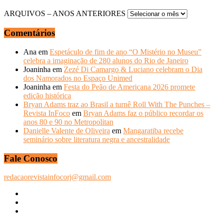
ARQUIVOS – ANOS ANTERIORES
Comentários
Ana
em
Espetáculo de fim de ano “O Mistério no Museu”
celebra a imaginação de 280 alunos do Rio de Janeiro
Joaninha
em
Zezé Di Camargo & Luciano celebram o Dia
dos Namorados no Espaço Unimed
Joaninha
em
Festa do Peão de Americana 2026 promete
edição histórica
Bryan Adams traz ao Brasil a turnê Roll With The Punches –
Revista InFoco
em
Bryan Adams faz o público recordar os
anos 80 e 90 no Metropolitan
Danielle Valente de Oliveira
em
Mangaratiba recebe
seminário sobre literatura negra e ancestralidade
Fale Conosco
redacaorevistainfocorj@gmail.com