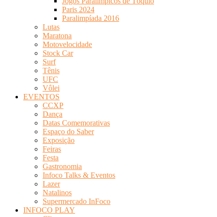
Jogos Paralímpicos de Tóquio
Paris 2024
Paralimpíada 2016
Lutas
Maratona
Motovelocidade
Stock Car
Surf
Tênis
UFC
Vôlei
EVENTOS
CCXP
Dança
Datas Comemorativas
Espaço do Saber
Exposição
Feiras
Festa
Gastronomia
Infoco Talks & Eventos
Lazer
Natalinos
Supermercado InFoco
INFOCO PLAY