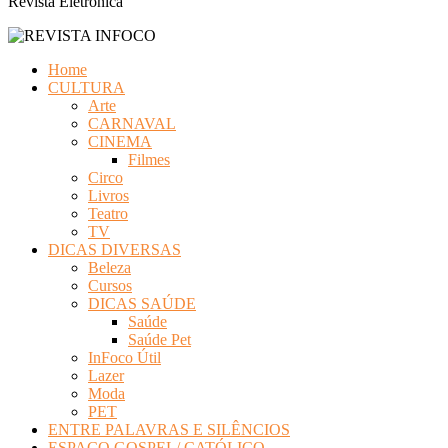
Revista Eletrônica
Home
CULTURA
Arte
CARNAVAL
CINEMA
Filmes
Circo
Livros
Teatro
TV
DICAS DIVERSAS
Beleza
Cursos
DICAS SAÚDE
Saúde
Saúde Pet
InFoco Útil
Lazer
Moda
PET
ENTRE PALAVRAS E SILÊNCIOS
ESPAÇO GOSPEL/ CATÓLICO