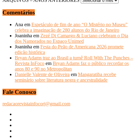
ARQUIVOS – ANOS ANTERIORES
Comentários
Ana
em
Espetáculo de fim de ano “O Mistério no Museu”
celebra a imaginação de 280 alunos do Rio de Janeiro
Joaninha
em
Zezé Di Camargo & Luciano celebram o Dia
dos Namorados no Espaço Unimed
Joaninha
em
Festa do Peão de Americana 2026 promete
edição histórica
Bryan Adams traz ao Brasil a turnê Roll With The Punches –
Revista InFoco
em
Bryan Adams faz o público recordar os
anos 80 e 90 no Metropolitan
Danielle Valente de Oliveira
em
Mangaratiba recebe
seminário sobre literatura negra e ancestralidade
Fale Conosco
redacaorevistainfocorj@gmail.com