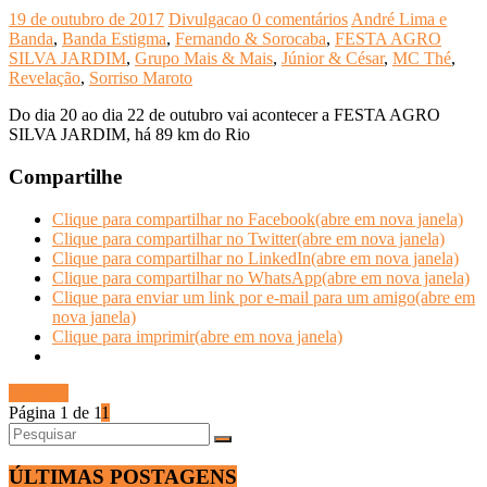
19 de outubro de 2017
Divulgacao
0 comentários
André Lima e
Banda
,
Banda Estigma
,
Fernando & Sorocaba
,
FESTA AGRO
SILVA JARDIM
,
Grupo Mais & Mais
,
Júnior & César
,
MC Thé
,
Revelação
,
Sorriso Maroto
Do dia 20 ao dia 22 de outubro vai acontecer a FESTA AGRO
SILVA JARDIM, há 89 km do Rio
Compartilhe
Clique para compartilhar no Facebook(abre em nova janela)
Clique para compartilhar no Twitter(abre em nova janela)
Clique para compartilhar no LinkedIn(abre em nova janela)
Clique para compartilhar no WhatsApp(abre em nova janela)
Clique para enviar um link por e-mail para um amigo(abre em
nova janela)
Clique para imprimir(abre em nova janela)
Ler mais
Página 1 de 1
1
ÚLTIMAS POSTAGENS