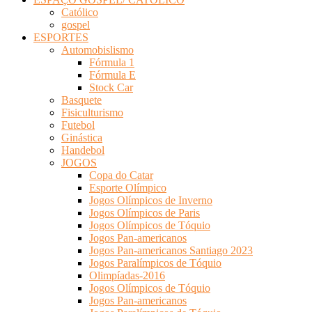
Católico
gospel
ESPORTES
Automobislismo
Fórmula 1
Fórmula E
Stock Car
Basquete
Fisiculturismo
Futebol
Ginástica
Handebol
JOGOS
Copa do Catar
Esporte Olímpico
Jogos Olímpicos de Inverno
Jogos Olímpicos de Paris
Jogos Olímpicos de Tóquio
Jogos Pan-americanos
Jogos Pan-americanos Santiago 2023
Jogos Paralímpicos de Tóquio
Olimpíadas-2016
Jogos Olímpicos de Tóquio
Jogos Pan-americanos