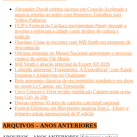
Alexandre David celebra sucesso em Coração Acelerado e
anuncia retorno ao teatro com Pequenos Trabalhos para
Velhos Palhaços
FLIP e Festival da Cachaça movimentam Paraty durante o
inverno e reforçam a cidade como destino de cultura e
tradição
Otaviano Costa se encontra com Will Smith em momento de
descontração
Oficinas gratuitas no Museu Nacional apresentam o processo
criativo do artista Vik Muniz
Will Smith é atração principal da Expert XP 2026
Ludmilla apresenta “Fragmentos: A Experiência” com Xamã,
Duquesa e Ajuliacosta no Qualistage
Belo apresenta clássicos de seu repertório romântico em show
no resort Le Canton, em Teresópolis
Circo Crescer e Viver recebe espetáculo Cabaret nesta sexta-
feira (24), às 20h
Djavan celebra 50 anos de carreira com turnê nacional
Festival Elemento em Movimento anuncia Don L, Ebony e
primeiro artista internacional da 8ª edição
ARQUIVOS – ANOS ANTERIORES