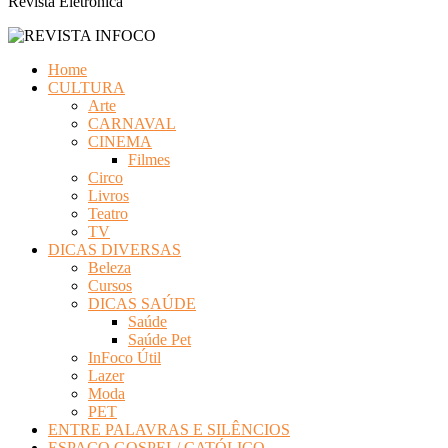
Revista Eletrônica
Home
CULTURA
Arte
CARNAVAL
CINEMA
Filmes
Circo
Livros
Teatro
TV
DICAS DIVERSAS
Beleza
Cursos
DICAS SAÚDE
Saúde
Saúde Pet
InFoco Útil
Lazer
Moda
PET
ENTRE PALAVRAS E SILÊNCIOS
ESPAÇO GOSPEL/ CATÓLICO