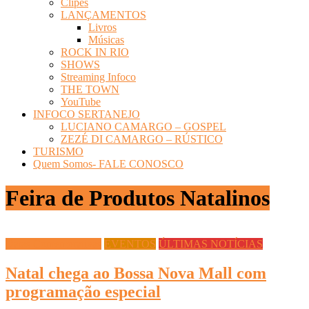
Clipes
LANÇAMENTOS
Livros
Músicas
ROCK IN RIO
SHOWS
Streaming Infoco
THE TOWN
YouTube
INFOCO SERTANEJO
LUCIANO CAMARGO – GOSPEL
ZEZÉ DI CAMARGO – RÚSTICO
TURISMO
Quem Somos- FALE CONOSCO
Feira de Produtos Natalinos
Datas Comemorativas
EVENTOS
ÚLTIMAS NOTÍCIAS
Natal chega ao Bossa Nova Mall com
programação especial