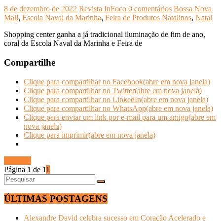
8 de dezembro de 2022
Revista InFoco
0 comentários
Bossa Nova
Mall
,
Escola Naval da Marinha
,
Feira de Produtos Natalinos
,
Natal
Shopping center ganha a já tradicional iluminação de fim de ano,
coral da Escola Naval da Marinha e Feira de
Compartilhe
Clique para compartilhar no Facebook(abre em nova janela)
Clique para compartilhar no Twitter(abre em nova janela)
Clique para compartilhar no LinkedIn(abre em nova janela)
Clique para compartilhar no WhatsApp(abre em nova janela)
Clique para enviar um link por e-mail para um amigo(abre em
nova janela)
Clique para imprimir(abre em nova janela)
Ler mais
Página 1 de 1
1
ÚLTIMAS POSTAGENS
Alexandre David celebra sucesso em Coração Acelerado e