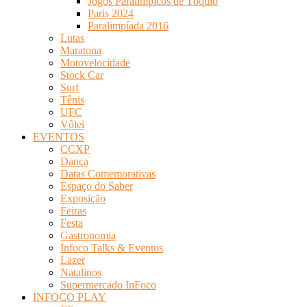
Jogos Paralímpicos de Tóquio
Paris 2024
Paralimpíada 2016
Lutas
Maratona
Motovelocidade
Stock Car
Surf
Tênis
UFC
Vôlei
EVENTOS
CCXP
Dança
Datas Comemorativas
Espaço do Saber
Exposição
Feiras
Festa
Gastronomia
Infoco Talks & Eventos
Lazer
Natalinos
Supermercado InFoco
INFOCO PLAY