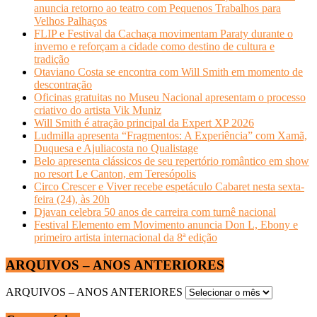
anuncia retorno ao teatro com Pequenos Trabalhos para
Velhos Palhaços
FLIP e Festival da Cachaça movimentam Paraty durante o
inverno e reforçam a cidade como destino de cultura e
tradição
Otaviano Costa se encontra com Will Smith em momento de
descontração
Oficinas gratuitas no Museu Nacional apresentam o processo
criativo do artista Vik Muniz
Will Smith é atração principal da Expert XP 2026
Ludmilla apresenta “Fragmentos: A Experiência” com Xamã,
Duquesa e Ajuliacosta no Qualistage
Belo apresenta clássicos de seu repertório romântico em show
no resort Le Canton, em Teresópolis
Circo Crescer e Viver recebe espetáculo Cabaret nesta sexta-
feira (24), às 20h
Djavan celebra 50 anos de carreira com turnê nacional
Festival Elemento em Movimento anuncia Don L, Ebony e
primeiro artista internacional da 8ª edição
ARQUIVOS – ANOS ANTERIORES
ARQUIVOS – ANOS ANTERIORES