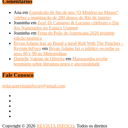
Comentários
Ana
em
Espetáculo de fim de ano “O Mistério no Museu”
celebra a imaginação de 280 alunos do Rio de Janeiro
Joaninha
em
Zezé Di Camargo & Luciano celebram o Dia
dos Namorados no Espaço Unimed
Joaninha
em
Festa do Peão de Americana 2026 promete
edição histórica
Bryan Adams traz ao Brasil a turnê Roll With The Punches –
Revista InFoco
em
Bryan Adams faz o público recordar os
anos 80 e 90 no Metropolitan
Danielle Valente de Oliveira
em
Mangaratiba recebe
seminário sobre literatura negra e ancestralidade
Fale Conosco
redacaorevistainfocorj@gmail.com
Copyright © 2026
REVISTA INFOCO
. Todos os direitos