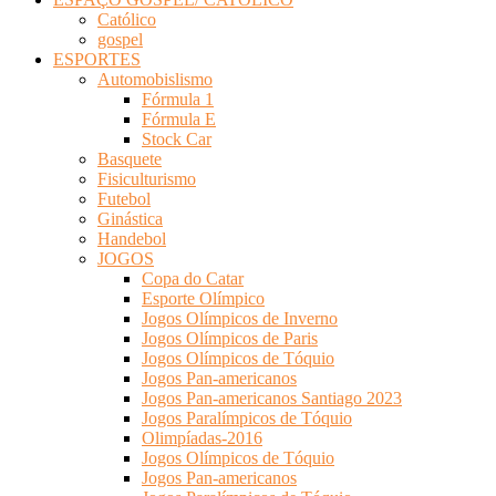
Católico
gospel
ESPORTES
Automobislismo
Fórmula 1
Fórmula E
Stock Car
Basquete
Fisiculturismo
Futebol
Ginástica
Handebol
JOGOS
Copa do Catar
Esporte Olímpico
Jogos Olímpicos de Inverno
Jogos Olímpicos de Paris
Jogos Olímpicos de Tóquio
Jogos Pan-americanos
Jogos Pan-americanos Santiago 2023
Jogos Paralímpicos de Tóquio
Olimpíadas-2016
Jogos Olímpicos de Tóquio
Jogos Pan-americanos