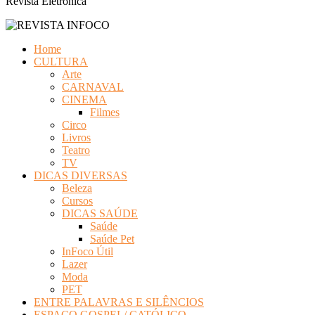
Revista Eletrônica
Home
CULTURA
Arte
CARNAVAL
CINEMA
Filmes
Circo
Livros
Teatro
TV
DICAS DIVERSAS
Beleza
Cursos
DICAS SAÚDE
Saúde
Saúde Pet
InFoco Útil
Lazer
Moda
PET
ENTRE PALAVRAS E SILÊNCIOS
ESPAÇO GOSPEL/ CATÓLICO