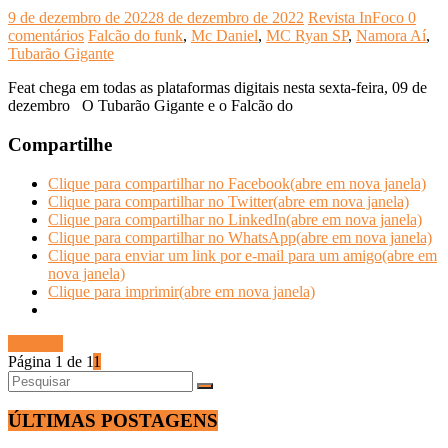
9 de dezembro de 2022
8 de dezembro de 2022
Revista InFoco
0
comentários
Falcão do funk
,
Mc Daniel
,
MC Ryan SP
,
Namora Aí
,
Tubarão Gigante
Feat chega em todas as plataformas digitais nesta sexta-feira, 09 de
dezembro O Tubarão Gigante e o Falcão do
Compartilhe
Clique para compartilhar no Facebook(abre em nova janela)
Clique para compartilhar no Twitter(abre em nova janela)
Clique para compartilhar no LinkedIn(abre em nova janela)
Clique para compartilhar no WhatsApp(abre em nova janela)
Clique para enviar um link por e-mail para um amigo(abre em
nova janela)
Clique para imprimir(abre em nova janela)
Ler mais
Página 1 de 1
1
ÚLTIMAS POSTAGENS