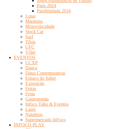
Jogos Paralímpicos de Tóquio
Paris 2024
Paralimpíada 2016
Lutas
Maratona
Motovelocidade
Stock Car
Surf
Tênis
UFC
Vôlei
EVENTOS
CCXP
Dança
Datas Comemorativas
Espaço do Saber
Exposição
Feiras
Festa
Gastronomia
Infoco Talks & Eventos
Lazer
Natalinos
Supermercado InFoco
INFOCO PLAY