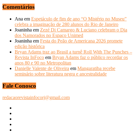
Comentários
Ana
em
Espetáculo de fim de ano “O Mistério no Museu”
celebra a imaginação de 280 alunos do Rio de Janeiro
Joaninha
em
Zezé Di Camargo & Luciano celebram o Dia
dos Namorados no Espaço Unimed
Joaninha
em
Festa do Peão de Americana 2026 promete
edição histórica
Bryan Adams traz ao Brasil a turnê Roll With The Punches –
Revista InFoco
em
Bryan Adams faz o público recordar os
anos 80 e 90 no Metropolitan
Danielle Valente de Oliveira
em
Mangaratiba recebe
seminário sobre literatura negra e ancestralidade
Fale Conosco
redacaorevistainfocorj@gmail.com