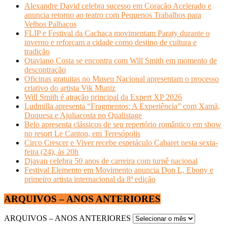
Alexandre David celebra sucesso em Coração Acelerado e
anuncia retorno ao teatro com Pequenos Trabalhos para
Velhos Palhaços
FLIP e Festival da Cachaça movimentam Paraty durante o
inverno e reforçam a cidade como destino de cultura e
tradição
Otaviano Costa se encontra com Will Smith em momento de
descontração
Oficinas gratuitas no Museu Nacional apresentam o processo
criativo do artista Vik Muniz
Will Smith é atração principal da Expert XP 2026
Ludmilla apresenta “Fragmentos: A Experiência” com Xamã,
Duquesa e Ajuliacosta no Qualistage
Belo apresenta clássicos de seu repertório romântico em show
no resort Le Canton, em Teresópolis
Circo Crescer e Viver recebe espetáculo Cabaret nesta sexta-
feira (24), às 20h
Djavan celebra 50 anos de carreira com turnê nacional
Festival Elemento em Movimento anuncia Don L, Ebony e
primeiro artista internacional da 8ª edição
ARQUIVOS – ANOS ANTERIORES
ARQUIVOS – ANOS ANTERIORES