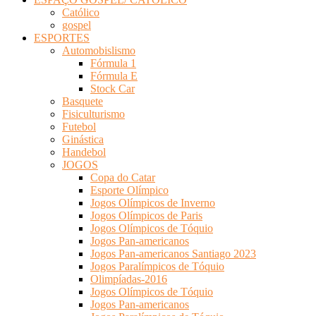
Católico
gospel
ESPORTES
Automobislismo
Fórmula 1
Fórmula E
Stock Car
Basquete
Fisiculturismo
Futebol
Ginástica
Handebol
JOGOS
Copa do Catar
Esporte Olímpico
Jogos Olímpicos de Inverno
Jogos Olímpicos de Paris
Jogos Olímpicos de Tóquio
Jogos Pan-americanos
Jogos Pan-americanos Santiago 2023
Jogos Paralímpicos de Tóquio
Olimpíadas-2016
Jogos Olímpicos de Tóquio
Jogos Pan-americanos