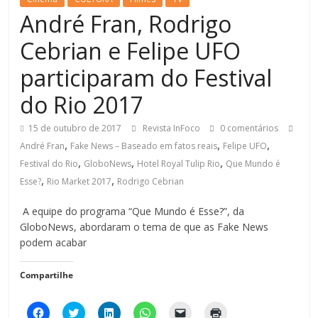
André Fran, Rodrigo
Cebrian e Felipe UFO
participaram do Festival
do Rio 2017
15 de outubro de 2017
Revista InFoco
0 comentários
,
,
,
André Fran
Fake News – Baseado em fatos reais
Felipe UFO
,
,
,
Festival do Rio
GloboNews
Hotel Royal Tulip Rio
Que Mundo é
,
,
Esse?
Rio Market 2017
Rodrigo Cebrian
A equipe do programa “Que Mundo é Esse?”, da
GloboNews, abordaram o tema de que as Fake News
podem acabar
Compartilhe
C
C
C
C
C
C