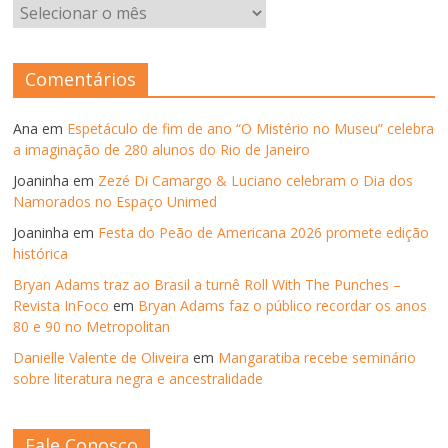
ARQUIVOS
–
ANOS
ANTERIORES
Comentários
Ana
em
Espetáculo de fim de ano “O Mistério no Museu” celebra
a imaginação de 280 alunos do Rio de Janeiro
Joaninha
em
Zezé Di Camargo & Luciano celebram o Dia dos
Namorados no Espaço Unimed
Joaninha
em
Festa do Peão de Americana 2026 promete edição
histórica
Bryan Adams traz ao Brasil a turnê Roll With The Punches –
Revista InFoco
em
Bryan Adams faz o público recordar os anos
80 e 90 no Metropolitan
Danielle Valente de Oliveira
em
Mangaratiba recebe seminário
sobre literatura negra e ancestralidade
Fale Conosco