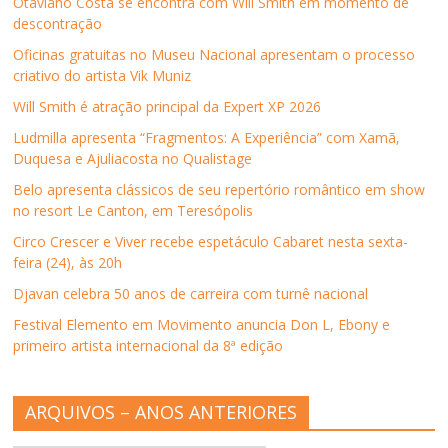
Otaviano Costa se encontra com Will Smith em momento de
e
e
e
e
m
descontração
e
m
e
e
a
m
n
m
m
m
n
o
n
n
i
Oficinas gratuitas no Museu Nacional apresentam o processo
o
v
o
o
g
criativo do artista Vik Muniz
v
a
v
v
o
a
j
a
a
(
j
a
j
j
a
Will Smith é atração principal da Expert XP 2026
a
n
a
a
b
n
e
n
n
r
Ludmilla apresenta “Fragmentos: A Experiência” com Xamã,
e
l
e
e
e
l
a
l
l
e
Duquesa e Ajuliacosta no Qualistage
a
)
a
a
m
)
)
)
n
Belo apresenta clássicos de seu repertório romântico em show
o
v
no resort Le Canton, em Teresópolis
a
j
Circo Crescer e Viver recebe espetáculo Cabaret nesta sexta-
a
n
feira (24), às 20h
e
l
Djavan celebra 50 anos de carreira com turnê nacional
a
)
Festival Elemento em Movimento anuncia Don L, Ebony e
primeiro artista internacional da 8ª edição
ARQUIVOS – ANOS ANTERIORES