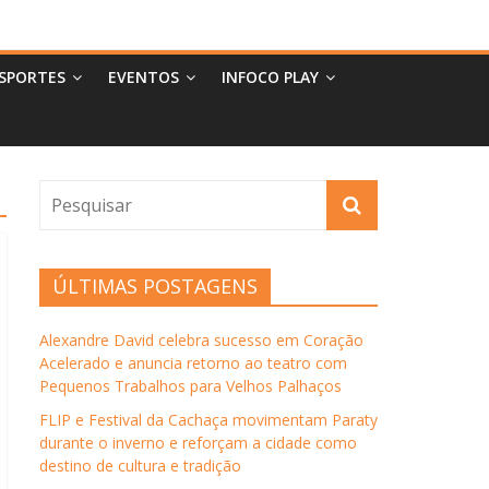
SPORTES
EVENTOS
INFOCO PLAY
ÚLTIMAS POSTAGENS
Alexandre David celebra sucesso em Coração
Acelerado e anuncia retorno ao teatro com
Pequenos Trabalhos para Velhos Palhaços
FLIP e Festival da Cachaça movimentam Paraty
durante o inverno e reforçam a cidade como
destino de cultura e tradição