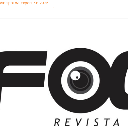
principal da Expert XP 2026
ebra sucesso em Coração Acelerado e anuncia retorno ao teatro com
achaça movimentam Paraty durante o inverno e reforçam a cidade com
ncontra com Will Smith em momento de descontração
o Museu Nacional apresentam o processo criativo do artista Vik Muniz