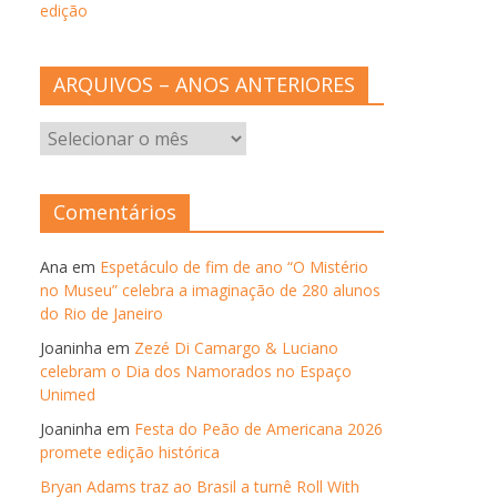
edição
ARQUIVOS – ANOS ANTERIORES
ARQUIVOS
–
ANOS
ANTERIORES
Comentários
Ana
em
Espetáculo de fim de ano “O Mistério
no Museu” celebra a imaginação de 280 alunos
do Rio de Janeiro
Joaninha
em
Zezé Di Camargo & Luciano
celebram o Dia dos Namorados no Espaço
Unimed
Joaninha
em
Festa do Peão de Americana 2026
promete edição histórica
Bryan Adams traz ao Brasil a turnê Roll With