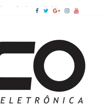
 Pequenos Trabalhos para Velhos Palhaços
o destino de cultura e tradição