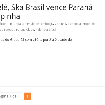
, Ska Brasil vence Paraná
opinha
,
,
ários
Copa São Paulo de Futebol Jr.
Copinha
Estádio Municipal de
,
,
,
 do Futebol
Paraná Clube
Pelé
Ska Brasil
ada do Grupo 23 com vitória por 2 a 0 diante do
gina 1 de 1
1