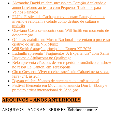
Alexandre David celebra sucesso em Coração Acelerado e
anuncia retorno ao teatro com Pequenos Trabalhos para
Velhos Palhaços
FLIP e Festival da Cachaça movimentam Paraty durante o
inverno e reforçam a cidade como destino de cultura e
tradição
Otaviano Costa se encontra com Will Smith em momento de
descontração
Oficinas gratuitas no Museu Nacional apresentam o processo
criativo do artista Vik Muniz
Will Smith é atração principal da Expert XP 2026
Ludmilla apresenta “Fragmentos: A Experiência” com Xamã,
Duquesa e Ajuliacosta no Qualistage
Belo apresenta clássicos de seu repertório romântico em show
no resort Le Canton, em Teresópolis
Circo Crescer e Viver recebe espetáculo Cabaret nesta sexta-
feira (24), às 20h
Djavan celebra 50 anos de carreira com turnê nacional
Festival Elemento em Movimento anuncia Don L, Ebony e
primeiro artista internacional da 8ª edição
ARQUIVOS – ANOS ANTERIORES
ARQUIVOS – ANOS ANTERIORES