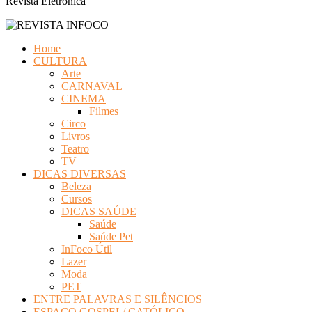
Revista Eletrônica
Home
CULTURA
Arte
CARNAVAL
CINEMA
Filmes
Circo
Livros
Teatro
TV
DICAS DIVERSAS
Beleza
Cursos
DICAS SAÚDE
Saúde
Saúde Pet
InFoco Útil
Lazer
Moda
PET
ENTRE PALAVRAS E SILÊNCIOS
ESPAÇO GOSPEL/ CATÓLICO