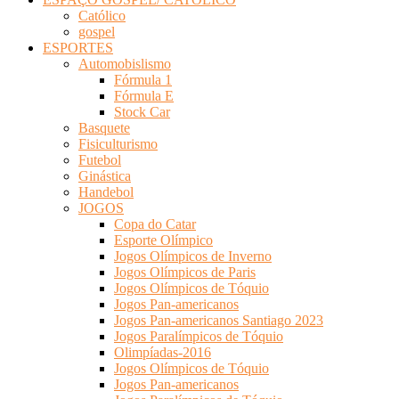
Católico
gospel
ESPORTES
Automobislismo
Fórmula 1
Fórmula E
Stock Car
Basquete
Fisiculturismo
Futebol
Ginástica
Handebol
JOGOS
Copa do Catar
Esporte Olímpico
Jogos Olímpicos de Inverno
Jogos Olímpicos de Paris
Jogos Olímpicos de Tóquio
Jogos Pan-americanos
Jogos Pan-americanos Santiago 2023
Jogos Paralímpicos de Tóquio
Olimpíadas-2016
Jogos Olímpicos de Tóquio
Jogos Pan-americanos