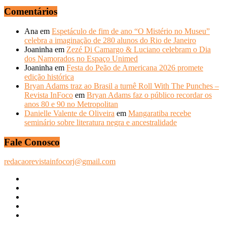
Comentários
Ana
em
Espetáculo de fim de ano “O Mistério no Museu”
celebra a imaginação de 280 alunos do Rio de Janeiro
Joaninha
em
Zezé Di Camargo & Luciano celebram o Dia
dos Namorados no Espaço Unimed
Joaninha
em
Festa do Peão de Americana 2026 promete
edição histórica
Bryan Adams traz ao Brasil a turnê Roll With The Punches –
Revista InFoco
em
Bryan Adams faz o público recordar os
anos 80 e 90 no Metropolitan
Danielle Valente de Oliveira
em
Mangaratiba recebe
seminário sobre literatura negra e ancestralidade
Fale Conosco
redacaorevistainfocorj@gmail.com