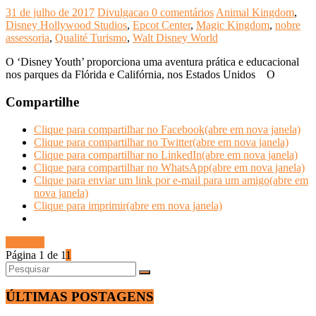
31 de julho de 2017
Divulgacao
0 comentários
Animal Kingdom
,
Disney Hollywood Studios
,
Epcot Center
,
Magic Kingdom
,
nobre
assessoria
,
Qualité Turismo
,
Walt Disney World
O ‘Disney Youth’ proporciona uma aventura prática e educacional
nos parques da Flórida e Califórnia, nos Estados Unidos O
Compartilhe
Clique para compartilhar no Facebook(abre em nova janela)
Clique para compartilhar no Twitter(abre em nova janela)
Clique para compartilhar no LinkedIn(abre em nova janela)
Clique para compartilhar no WhatsApp(abre em nova janela)
Clique para enviar um link por e-mail para um amigo(abre em
nova janela)
Clique para imprimir(abre em nova janela)
Ler mais
Página 1 de 1
1
ÚLTIMAS POSTAGENS