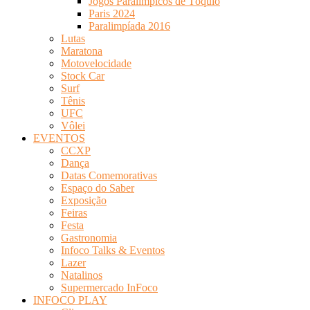
Jogos Paralímpicos de Tóquio
Paris 2024
Paralimpíada 2016
Lutas
Maratona
Motovelocidade
Stock Car
Surf
Tênis
UFC
Vôlei
EVENTOS
CCXP
Dança
Datas Comemorativas
Espaço do Saber
Exposição
Feiras
Festa
Gastronomia
Infoco Talks & Eventos
Lazer
Natalinos
Supermercado InFoco
INFOCO PLAY